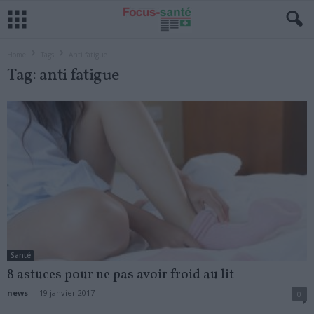
Home
Tags
Anti fatigue
Tag: anti fatigue
Santé
8 astuces pour ne pas avoir froid au lit
news
-
19 janvier 2017
0