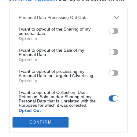
third parties.
Personal Data Processing Opt Outs
I want to opt-out of the Sharing of my
personal data.
Opted In
I want to opt-out of the Sale of my
Personal Data.
Opted In
I want to opt-out of processing my
Personal Data for Targeted Advertising.
Opted In
Froid : à quoi s’attendre ces prochains jours?
I want to opt-out of Collection, Use,
Retention, Sale, and/or Sharing of my
news
-
1 décembre 2022
0
Personal Data that Is Unrelated with the
Purposes for which it was collected.
Les températures sont tombées sous les normales saisonnières. Ce froid
Opted Out
va-t-il perdurer ? Faites-vous partie des ...
CONFIRM
Oise : 21 personnes intoxiquées au monoxyde de
carbone pendant la...