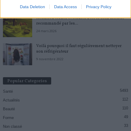
26 décembre 2019
Data Deletion
Data Access
Privacy Policy
Réduisez cernes et ridules avec ce soin miracle
recommandé par les...
24 mars 2026
Voilà pourquoi il faut régulièrement nettoyer
son réfrigérateur
9 novembre 2022
Popular Categories
5493
Santé
112
Actualités
110
Beauté
49
Forme
33
Non classé