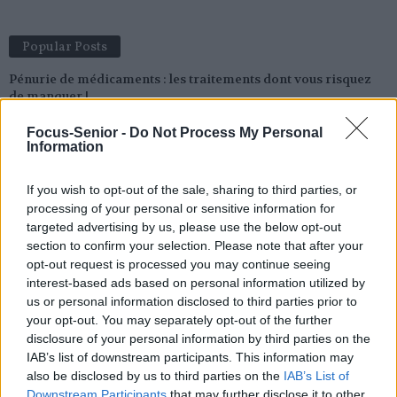
Popular Posts
Pénurie de médicaments : les traitements dont vous risquez
de manquer !
news
-
8 juillet 2019
Focus-Senior -
Do Not Process My Personal
Information
Couvre-feu
news
-
20 octobre 2020
If you wish to opt-out of the sale, sharing to third parties, or
processing of your personal or sensitive information for
Top 3 des vertus du « thé » rouge rooibos
targeted advertising by us, please use the below opt-out
news
-
24 janvier 2022
section to confirm your selection. Please note that after your
opt-out request is processed you may continue seeing
Jean-Louis Trintignant atteint d’un cancer : « Je ne me bats pas.
interest-based ads based on personal information utilized by
Je laisse faire »
us or personal information disclosed to third parties prior to
news
-
20 juillet 2018
your opt-out. You may separately opt-out of the further
disclosure of your personal information by third parties on the
IAB’s list of downstream participants. This information may
My Favorites
also be disclosed by us to third parties on the
IAB’s List of
Downstream Participants
that may further disclose it to other