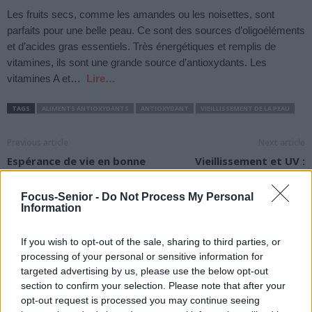
Les fruits secs, comme les amandes ou les noisettes, sont
parfaits pour une belle peau. Ce sont des sources d’oligoéléments
et d’acides gras essentiels. Très énergétiques et remplis de
vitamines, ils sont une grande source d’antioxydants. Les
vitamines A et…
Lire…
TAGS
ALIMENTS ANTIOXYDANTS
ANTIOXYDANT
VIEILLISSEMENT DE LA PEAU
Previous article
Next article
Espérance de vie en bonne
Vieillissement et UV :
santé : la définition
comment bien se protéger
du soleil ?
Focus-Senior -
Do Not Process My Personal
Information
If you wish to opt-out of the sale, sharing to third parties, or
processing of your personal or sensitive information for
targeted advertising by us, please use the below opt-out
section to confirm your selection. Please note that after your
opt-out request is processed you may continue seeing
news