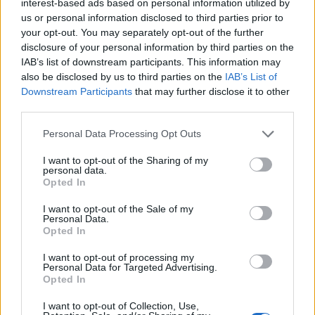
interest-based ads based on personal information utilized by
us or personal information disclosed to third parties prior to
RELATED ARTICLES
MORE FROM AUTHOR
your opt-out. You may separately opt-out of the further
disclosure of your personal information by third parties on the
IAB’s list of downstream participants. This information may
also be disclosed by us to third parties on the
IAB’s List of
Downstream Participants
that may further disclose it to other
third parties.
Santé
Santé
Santé
Personal Data Processing Opt Outs
Sieste après 65 ans : la
Ménopause et
Ménopause précoce : le
clé pour préserver votre
problèmes urinaires : le
risque accru
cerveau ou le mettre en
secret inattendu des
d’hypertension à ne pas
danger
sous-vêtements à
ignorer
I want to opt-out of the Sharing of my
découvrir
personal data.
Opted In
I want to opt-out of the Sale of my
Personal Data.
Opted In
Popular Posts
I want to opt-out of processing my
Explorer les avancées technologiques pour aider les
Personal Data for Targeted Advertising.
personnes en perte d’autonomie
Opted In
news
-
9 janvier 2023
I want to opt-out of Collection, Use,