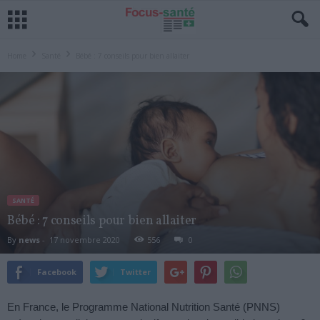
Home
Santé
Bébé : 7 conseils pour bien allaiter
SANTÉ
Bébé : 7 conseils pour bien allaiter
By
news
-
17 novembre 2020
556
0
Facebook
Twitter
En France, le Programme National Nutrition Santé (PNNS)