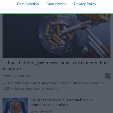
Data Deletion
Data Access
Privacy Policy
Tabac et alcool, premières causes de cancers dans
le monde
news
-
23 août 2022
0
Si l’information n’a rien de surprenant, c’est surtout une confirmation :
33,9 % des cancers dans le monde, ...
Douleur intercostale : reconnaître une
contracture musculaire
26 octobre 2017