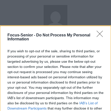
news
Focus-Senior -
Do Not Process My Personal
Information
RELATED ARTICLES
MORE FROM AUTHOR
If you wish to opt-out of the sale, sharing to third parties, or
processing of your personal or sensitive information for
targeted advertising by us, please use the below opt-out
section to confirm your selection. Please note that after your
opt-out request is processed you may continue seeing
interest-based ads based on personal information utilized by
Santé
Santé
Santé
us or personal information disclosed to third parties prior to
Sieste après 65 ans : la
Ménopause et
Ménopause précoce : le
clé pour préserver votre
problèmes urinaires : le
risque accru
your opt-out. You may separately opt-out of the further
cerveau ou le mettre en
secret inattendu des
d’hypertension à ne pas
disclosure of your personal information by third parties on the
danger
sous-vêtements à
ignorer
découvrir
IAB’s list of downstream participants. This information may
also be disclosed by us to third parties on the
IAB’s List of
Downstream Participants
that may further disclose it to other