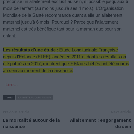
préconise un allaitement exclusif au sein, si possible jusqu’aux 6
mois de l’enfant (au moins jusqu’à ses 4 mois). L’Organisation
Mondiale de la Santé recommande quant à elle un allaitement
maternel jusqu’à 6 mois. Pourquoi ? Parce que l’allaitement
maternel est très bénéfique tant pour la maman que pour son
enfant.
Les résultats d’une étude
: Etude Longitudinale Française
depuis l’Enfance (
ELFE) lancée en 2011 et dont les résultats on
été publiés en 2017, montrent que 70% des bébés ont été nourris
au sein au moment de la naissance.
Lire…
TAGS
LASANTEAUQUOTIDIEN
Previous article
Next article
La mortalité autour de la
Allaitement : engorgement
naissance
du sein