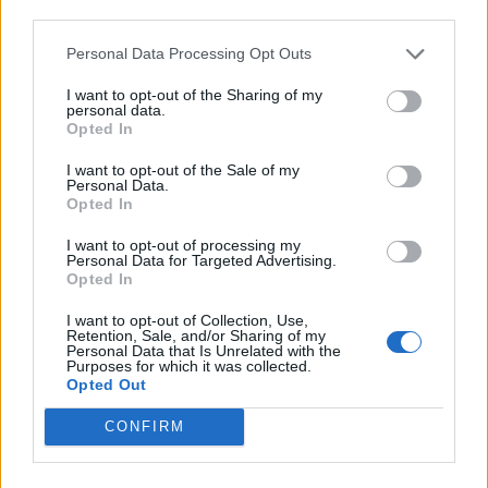
third parties.
Popular Posts
Personal Data Processing Opt Outs
Covid-19 : faut-il garder le masque chez le médecin ou le
dentiste?
I want to opt-out of the Sharing of my
personal data.
news
-
15 mars 2022
Opted In
10 aliments qui perturbent votre horloge biologique
I want to opt-out of the Sale of my
Personal Data.
news
-
5 octobre 2021
Opted In
Accoucher sans péridurale
I want to opt-out of processing my
Personal Data for Targeted Advertising.
news
-
17 novembre 2020
Opted In
Coronavirus : moins de patients à l’hôpital
I want to opt-out of Collection, Use,
Retention, Sale, and/or Sharing of my
news
-
23 juin 2021
Personal Data that Is Unrelated with the
Purposes for which it was collected.
Opted Out
My Favorites
CONFIRM