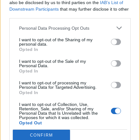
découvrir
also be disclosed by us to third parties on the
IAB’s List of
Downstream Participants
that may further disclose it to other
third parties.
Personal Data Processing Opt Outs
Popular Posts
I want to opt-out of the Sharing of my
L’arnaque des « patchs anti-ondes » à coller sur son
personal data.
smartphone
Opted In
news
-
11 mai 2022
I want to opt-out of the Sale of my
Personal Data.
SEXUALITE – La qualité du sperme baisse toujours
Opted In
olivier
-
30 novembre 2017
I want to opt-out of processing my
Personal Data for Targeted Advertising.
Santé : que recherchent vraiment les Français sur le Web ?
Opted In
news
-
11 juillet 2019
I want to opt-out of Collection, Use,
Retention, Sale, and/or Sharing of my
Diabète : une substance cancérigène dans des médicaments à
Personal Data that Is Unrelated with the
base de metformine
Purposes for which it was collected.
Opted Out
news
-
9 décembre 2019
CONFIRM