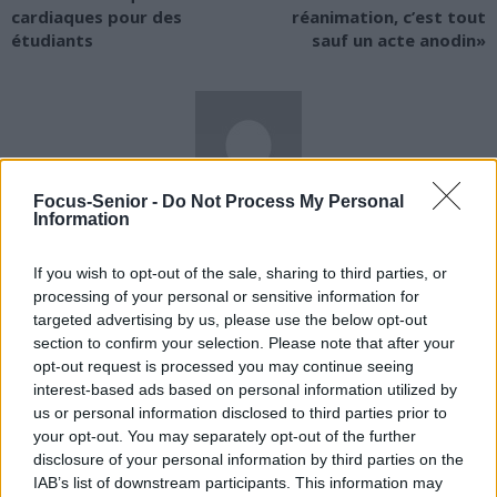
cardiaques pour des
réanimation, c’est tout
étudiants
sauf un acte anodin»
Focus-Senior -
Do Not Process My Personal
news
Information
If you wish to opt-out of the sale, sharing to third parties, or
RELATED ARTICLES
MORE FROM AUTHOR
processing of your personal or sensitive information for
targeted advertising by us, please use the below opt-out
section to confirm your selection. Please note that after your
opt-out request is processed you may continue seeing
interest-based ads based on personal information utilized by
us or personal information disclosed to third parties prior to
Santé
Santé
Santé
your opt-out. You may separately opt-out of the further
Sieste après 65 ans : la
Ménopause et
Ménopause précoce : le
disclosure of your personal information by third parties on the
clé pour préserver votre
problèmes urinaires : le
risque accru
cerveau ou le mettre en
secret inattendu des
d’hypertension à ne pas
IAB’s list of downstream participants. This information may
danger
sous-vêtements à
ignorer