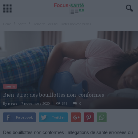
Home
Santé
Bien-être : des bouillottes non-conformes
SANTÉ
Bien-être : des bouillottes non-conformes
By
news
-
7 novembre 2020
671
0
Facebook
Twitter
Des bouillottes non conformes : allégations de santé erronées ou