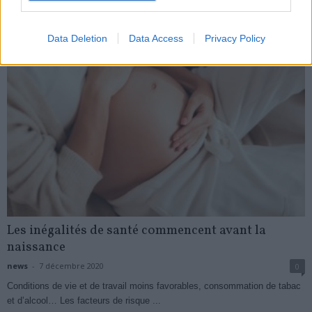
My Favorites
Data Deletion
Data Access
Privacy Policy
Les inégalités de santé commencent avant la
naissance
news
-
7 décembre 2020
0
Conditions de vie et de travail moins favorables, consommation de tabac
et d’alcool… Les facteurs de risque ...