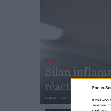
SANTÉ
Bilan inflamm
réactive ?
Focus-Sen
By
news
-
25 août 2017
1644
0
If you wish 
sensitive in
confirm you