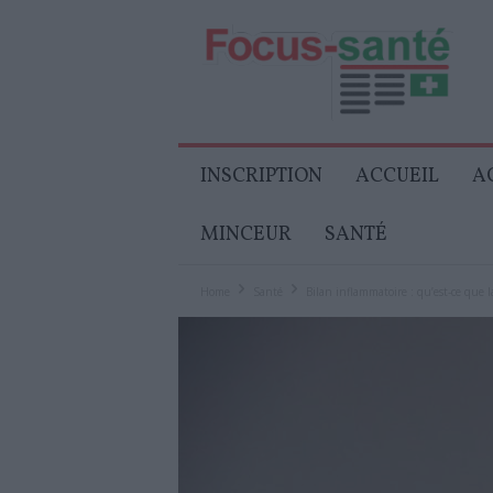
Focus-
Senior
INSCRIPTION
ACCUEIL
A
MINCEUR
SANTÉ
Home
Santé
Bilan inflammatoire : qu’est-ce que l