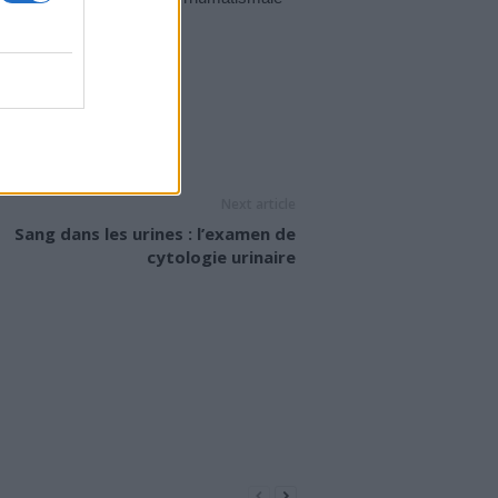
sante), une…
 C REACTIVE
Next article
Sang dans les urines : l’examen de
cytologie urinaire