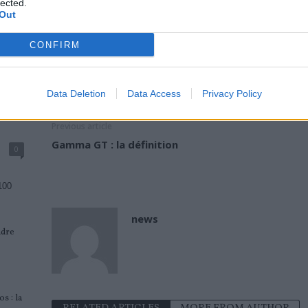
lected.
(arthrite, polyarthrite rhumatoïde, spondylarthrite ankylo
Out
CONFIRM
Lire…
TAGS
BILAN INFLAMMATOIRE
INFLAMMATION SYMPTOMES
PROTEINE
Data Deletion
Data Access
Privacy Policy
Previous article
Gamma GT : la définition
0
100
news
ndre
s : la