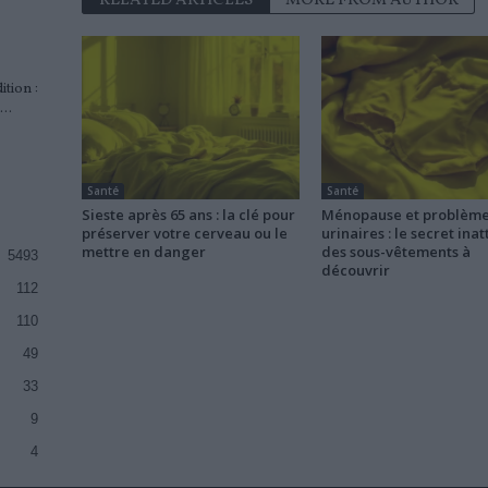
RELATED ARTICLES
MORE FROM AUTHOR
tion :
..
Santé
Santé
Sieste après 65 ans : la clé pour
Ménopause et problèm
préserver votre cerveau ou le
urinaires : le secret ina
mettre en danger
des sous-vêtements à
5493
découvrir
112
110
49
33
9
4