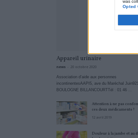
was col
Opted 
Appareil urinaire
news
-
20 octobre 2020
Association d’aide aux personnes
incontinentesAAPI5, ave du Maréchal Juin92
BOULOGNE BILLANCOURTTél : 01 46 ...
Attention à ne pas confo
ces deux médicaments !
12 avril 2019
Douleur à la jambe et au do