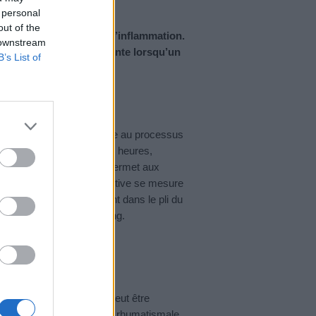
 personal
out of the
es biologiques en cas d’inflammation.
 downstream
tile car son taux augmente lorsqu’un
B’s List of
nisme.
protéine C réactive
ie. Elle est intimement liée au processus
paraît au bout de quelques heures,
 d’un marqueur fiable qui permet aux
e taux de protéine C réactive se mesure
atin, à jeun, généralement dans le pli du
ur à 6 mg par litre de sang.
r plusieurs origines. Il peut être
e, méningite), une maladie rhumatismale