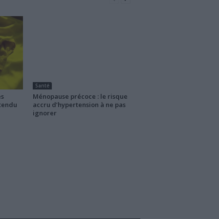
Santé
es
Ménopause précoce : le risque
ttendu
accru d’hypertension à ne pas
ignorer