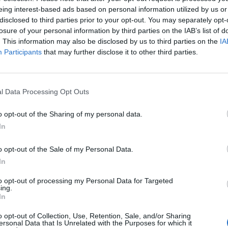
eing interest-based ads based on personal information utilized by us or
disclosed to third parties prior to your opt-out. You may separately opt-
dents
Le bilan inflammatoire permet de rechercher des sign
losure of your personal information by third parties on the IAB’s list of
La protéine C réactive ou CRP est un marqueur très u
. This information may also be disclosed by us to third parties on the
IA
processus inflammatoire se produit au sein de l’orga
Participants
that may further disclose it to other third parties.
saut
Une simple prise de sang permet de connaître le taux de 
l Data Processing Opt Outs
La protéine C réactive est une protéine fabriquée par le fo
inflammatoire : elle apparaît en cas d’inflammation et dis
o opt-out of the Sharing of my personal data.
lorsque l’inflammation s’atténue. Il s’agit par conséquent
In
médecins de confirmer la présence d’une inflammation. L
lors d’une prise de sang. Le prélèvement est effectué le m
r le
o opt-out of the Sale of my Personal Data.
90...
coude. Le taux de CRP est jugé normal lorsqu’il est inférie
In
to opt-out of processing my Personal Data for Targeted
ing.
Que peut cacher un taux élevé de protéine C réactive ?
In
Un taux de protéine C réactive supérieur à 6 mg/L peut avoi
o opt-out of Collection, Use, Retention, Sale, and/or Sharing
ersonal Data that Is Unrelated with the Purposes for which it
provoqué par une infection virale ou bactérienne (hépatit