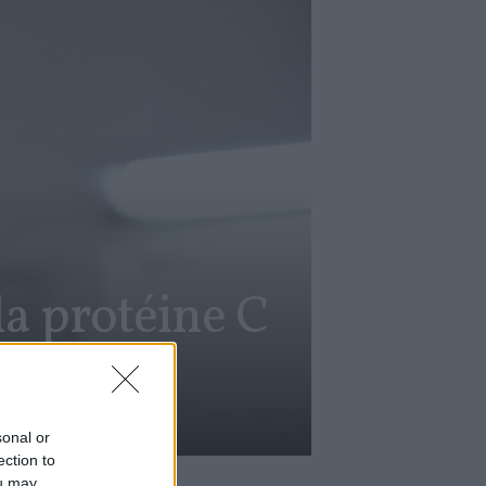
la protéine C
sonal or
ection to
ou may