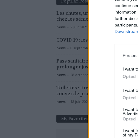
Popular Posts
continue se
information 
Les chutes, un risque majeur d’acci
chez les séniors
further disc
participants
news
-
2 juin 2021
Downstream 
COVID-19 : les laboratoires pris d’as
news
-
8 septembre 2020
Persona
Pass sanitaire : le Sénat refuse de le
prolonger jusqu’au 31 juillet
I want t
news
-
28 octobre 2021
Opted 
Toilettes : tirer la chasse sans baisse
I want t
couvercle propage les virus jusqu’à 
Opted 
news
-
18 juin 2020
I want 
Advertis
My Favorites
Opted 
I want t
of my P