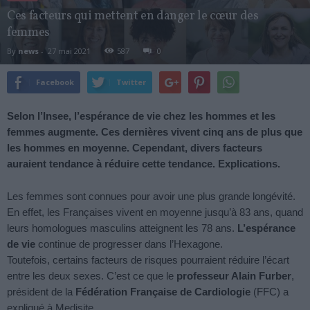
Ces facteurs qui mettent en danger le cœur des
femmes
By
news
-
27 mai 2021
587
0
Facebook
Twitter
Selon l’Insee, l’espérance de vie chez les hommes et les
femmes augmente. Ces dernières vivent cinq ans de plus que
les hommes en moyenne. Cependant, divers facteurs
auraient tendance à réduire cette tendance. Explications.
Les femmes sont connues pour avoir une plus grande longévité.
En effet, les Françaises vivent en moyenne jusqu’à 83 ans, quand
leurs homologues masculins atteignent les 78 ans.
L’espérance
de vie
continue de progresser dans l’Hexagone.
Toutefois, certains facteurs de risques pourraient réduire l’écart
entre les deux sexes. C’est ce que le
professeur Alain Furber
,
président de la
Fédération Française de Cardiologie
(FFC) a
expliqué à Medisite.