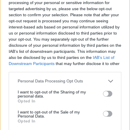
Le travail de nuit perturbe
Vaccin : phase finale pour
processing of your personal or sensitive information for
les cycles menstruels
l’essai clinique de Sanofi
targeted advertising by us, please use the below opt-out
section to confirm your selection. Please note that after your
opt-out request is processed you may continue seeing
interest-based ads based on personal information utilized by
us or personal information disclosed to third parties prior to
your opt-out. You may separately opt-out of the further
disclosure of your personal information by third parties on the
IAB’s list of downstream participants. This information may
news
also be disclosed by us to third parties on the
IAB’s List of
Downstream Participants
that may further disclose it to other
third parties.
RELATED ARTICLES
MORE FROM AUTHOR
Personal Data Processing Opt Outs
I want to opt-out of the Sharing of my
personal data.
Opted In
Santé
Santé
Santé
I want to opt-out of the Sale of my
Sieste après 65 ans : la
Ménopause et
Ménopause précoce : le
Personal Data.
clé pour préserver votre
problèmes urinaires : le
risque accru
cerveau ou le mettre en
secret inattendu des
d’hypertension à ne pas
Opted In
danger
sous-vêtements à
ignorer
découvrir