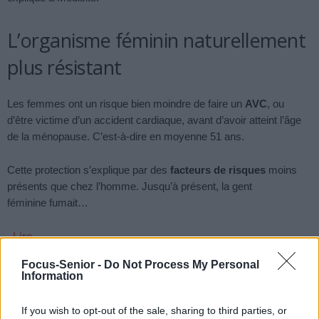
L’organisme féminin naturellement
plus résistant
Les femmes ont un risque bien moindre de faire un
AVC
, ou
d’être victime d’un accident cardiaque, avant d’avoir atteint l’âge
de la ménopause. C’est-à-dire en moyenne 51 ans.
Cette protection s’explique par des
facteurs
de risques
moins
présents que chez l’homme. Jusqu’à présent, la gent
féminine fumait…
Lire…
Focus-Senior -
Do Not Process My Personal
TAGS
FACTEUR DE RISQUE
LONGÉVITÉ
MALADIES CARDIAQUES
Information
Previous article
Next article
If you wish to opt-out of the sale, sharing to third parties, or