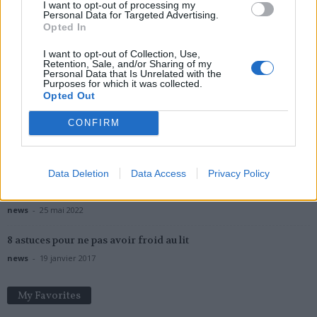
I want to opt-out of processing my
Personal Data for Targeted Advertising.
Opted In
I want to opt-out of Collection, Use,
Popular Posts
Retention, Sale, and/or Sharing of my
Personal Data that Is Unrelated with the
Covid long : les médecins s’inquiètent des effets chez les
Purposes for which it was collected.
enfants
Opted Out
news
-
2 mars 2022
CONFIRM
Le Dr Jean-Michel Cohen révèle son salaire !
news
-
11 septembre 2019
Data Deletion
Data Access
Privacy Policy
Vaccination Covid-19 : nouveau rappel en septembre
news
-
25 mai 2022
8 astuces pour ne pas avoir froid au lit
news
-
19 janvier 2017
My Favorites