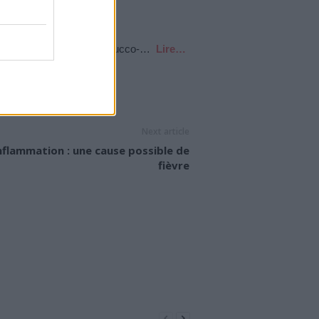
ez à adopter une hygiène bucco-…
Lire…
Next article
nflammation : une cause possible de
fièvre