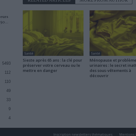
RELATED ARTICLES
MORE FROM AUTHOR
reurs
50...
Santé
Santé
Sieste après 65 ans : la clé pour
Ménopause et problèm
5493
préserver votre cerveau ou le
urinaires : le secret ina
mettre en danger
des sous-vêtements à
112
découvrir
110
49
33
9
4
Inscription newsletters thématiques
Mentions 