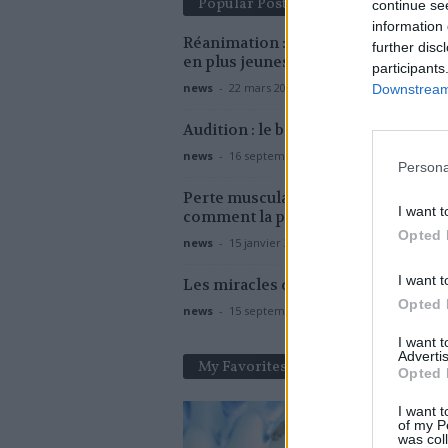
Popular Posts
continue se
information 
Réanimation : des patients Covid de
further disc
en plus jeunes
participants
news
-
22 mars 2021
Downstream 
Audition : le boom des appareils aud
news
-
16 septembre 2021
Persona
Perte musculaire après 50 ans :
I want t
comment la prévenir et garder sa f
Opted 
news
-
15 janvier 2026
I want t
Les miracles de l’oignon
Opted 
news
-
15 septembre 2022
I want 
Advertis
My Favorites
Opted 
I want t
of my P
was col