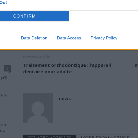
Out
Les premiers gestes quand ma couronne dentaire bouge
CONFIRM
En attendant un rendez-vous chez votre dentiste, pens
TAGS
COURONNE DENTAIRE
DENTS SENSIBLES
PROBLEME DE DENT
Data Deletion
Data Access
Privacy Policy
Previous article
Traitement orthodontique : l’appareil
I
0
dentaire pour adulte
qu’il
sifs
news
se à
s à