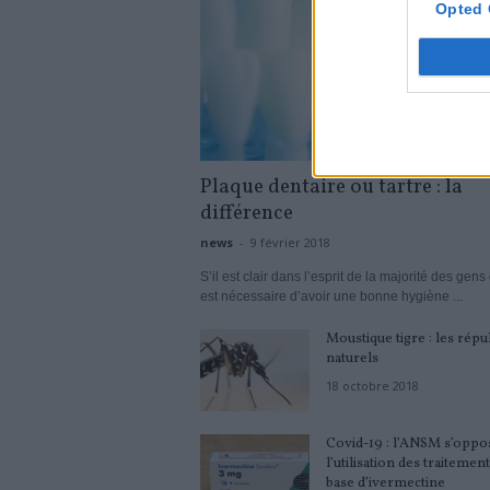
Opted 
Plaque dentaire ou tartre : la
différence
news
-
9 février 2018
S’il est clair dans l’esprit de la majorité des gens 
est nécessaire d’avoir une bonne hygiène ...
Moustique tigre : les répul
naturels
18 octobre 2018
Covid-19 : l’ANSM s’oppo
l’utilisation des traitement
base d’ivermectine