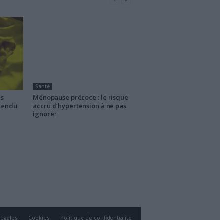
Santé
es
Ménopause précoce : le risque
ttendu
accru d’hypertension à ne pas
ignorer
légales
Cookies
Politique de confidentialité