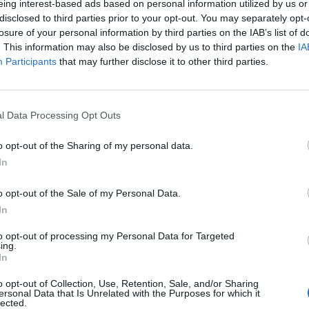
eing interest-based ads based on personal information utilized by us or
disclosed to third parties prior to your opt-out. You may separately opt-
 plus
losure of your personal information by third parties on the IAB’s list of
Vous avez décidé de résoudre vos problèmes de dents 
. This information may also be disclosed by us to third parties on the
IA
couronnes dentaires. Pourtant, celles-ci bougent et vo
Participants
that may further disclose it to other third parties.
pour remédier à ces soucis ?
itifs
Pourquoi ma couronne dentaire bouge-t-elle ?
l Data Processing Opt Outs
La raison la plus fréquente d’une couronne qui bouge est un
o opt-out of the Sharing of my personal data.
gencive. Qu’elle soit mal collée, que le pivot se brise ou q
orce
In
casse ou bouge, il est important de voir votre dentiste p
o opt-out of the Sale of my Personal Data.
Les risques d’une couronne qui bouge
In
Tout d’abord, le risque immédiat est de perdre votre couro
to opt-out of processing my Personal Data for Targeted
à payer pour la réparation, vous ne risquez pas grand-ch
ing.
In
ennuyeux, serait que suite à des frottements sur la genci
couronne, vous développiez une infection ou même un abc
o opt-out of Collection, Use, Retention, Sale, and/or Sharing
moindre douleur, rendez-vous chez votre dentiste ou aux
ersonal Data that Is Unrelated with the Purposes for which it
lected.