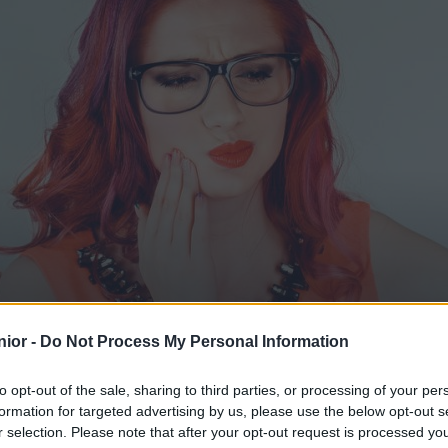
aire qui bouge : que f
ior -
Do Not Process My Personal Information
to opt-out of the sale, sharing to third parties, or processing of your per
formation for targeted advertising by us, please use the below opt-out s
r selection. Please note that after your opt-out request is processed y
SHARE
Facebook
Twitter