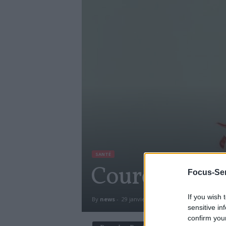
SANTÉ
Couronne dent
Focus-Sen
If you wish 
By
news
-
29 janvier 2018
2727
0
sensitive in
confirm you