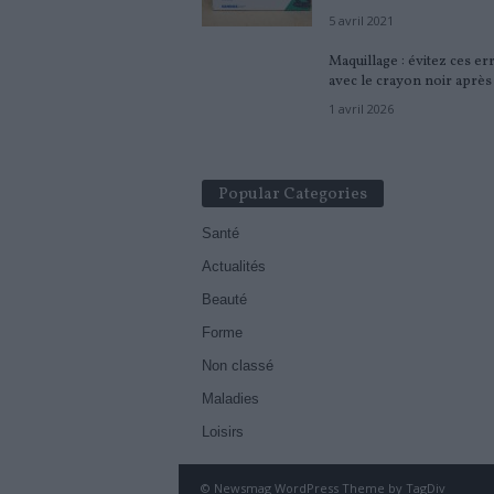
5 avril 2021
Maquillage : évitez ces er
avec le crayon noir après 
1 avril 2026
Popular Categories
Santé
Actualités
Beauté
Forme
Non classé
Maladies
Loisirs
© Newsmag WordPress Theme by TagDiv