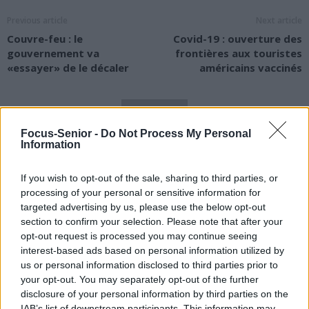
Previous article
Next article
Couvre-feu : le
Covid-19 : ouverture des
gouvernement va
frontières aux touristes
«essayer» de le décaler
américains vaccinés
Focus-Senior -
Do Not Process My Personal
Information
news
If you wish to opt-out of the sale, sharing to third parties, or
processing of your personal or sensitive information for
targeted advertising by us, please use the below opt-out
RELATED ARTICLES
MORE FROM AUTHOR
section to confirm your selection. Please note that after your
opt-out request is processed you may continue seeing
interest-based ads based on personal information utilized by
us or personal information disclosed to third parties prior to
your opt-out. You may separately opt-out of the further
disclosure of your personal information by third parties on the
IAB’s list of downstream participants. This information may
Santé
Santé
Santé