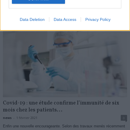
My Favorites
Data Deletion
Data Access
Privacy Policy
Covid-19 : une étude confirme l’immunité de six
mois chez les patients...
news
-
1 février 2021
0
Enfin une nouvelle encourageante. Selon des travaux menés récemment