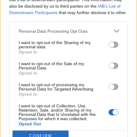
Sieste après 65 ans : la
Ménopause et
Ménopause précoce : le
also be disclosed by us to third parties on the
IAB’s List of
clé pour préserver votre
problèmes urinaires : le
risque accru
cerveau ou le mettre en
secret inattendu des
d’hypertension à ne pas
Downstream Participants
that may further disclose it to other
danger
sous-vêtements à
ignorer
third parties.
découvrir
Personal Data Processing Opt Outs
I want to opt-out of the Sharing of my
personal data.
Popular Posts
Opted In
Comment soulager des gencives douloureuses ?
I want to opt-out of the Sale of my
news
-
13 août 2018
Personal Data.
Opted In
Fentanyl : un risque de douleurs exacerbées alerte Prescrire
I want to opt-out of processing my
news
-
5 mars 2019
Personal Data for Targeted Advertising.
Opted In
Ivry : le corps d’un retraité retrouvé 6 ans après sa mort
I want to opt-out of Collection, Use,
news
-
10 août 2020
Retention, Sale, and/or Sharing of my
Personal Data that Is Unrelated with the
Purposes for which it was collected.
Variant Delta : quels pays se reconfinent ?
Opted Out
news
-
29 juin 2021
CONFIRM