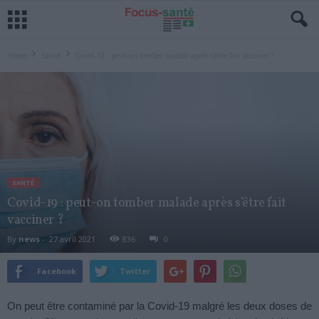
Home
Santé
Covid-19 : peut-on tomber malade après s’être fait vacciner ?
SANTÉ
Covid-19 : peut-on tomber malade après s’être fait
vacciner ?
By
news
-
27 avril 2021
836
0
Facebook
Twitter
On peut être contaminé par la Covid-19 malgré les deux doses de