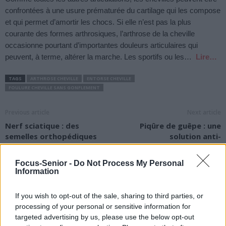
confrontées à une usure prématurée du cartilage qui les compose
et qui permet d’amortir les chocs. Si elle n’est pas la plus
courante des formes arthrosiques, l’arthrose de la cheville
occasionne pourtant d’importantes douleurs articulaires qui
peuvent, à terme, altérer la marche. Les sportifs ou les…
Lire…
TAGS
ARTHROSE CHEVILLE
ENTORSE CHEVILLE
FOULURE CHEVILLE SANS GONFLEMENT
Previous article
Next article
Nerf sciatique : des
Piqûre de guêpe : une
semelles orthopédiques
solution anti-
pour soulager les douleurs
démangeaisons
?
Focus-Senior -
Do Not Process My Personal
Information
If you wish to opt-out of the sale, sharing to third parties, or
processing of your personal or sensitive information for
targeted advertising by us, please use the below opt-out