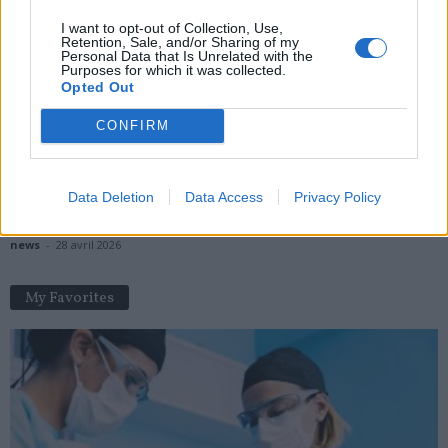
news
-
1 juillet 2022
I want to opt-out of Collection, Use,
Retention, Sale, and/or Sharing of my
Hôpital : votre prise en charge varie selon l’emplacement de
Personal Data that Is Unrelated with the
votre chambre
Purposes for which it was collected.
Opted Out
news
-
10 juin 2021
CONFIRM
Pourquoi les appels téléphoniques sont mieux que les SMS
pour votre santé ?
news
-
5 octobre 2020
Data Deletion
Data Access
Privacy Policy
Acné à la ménopause : le geste à éviter absolument
news
-
28 avril 2026
My Favorites