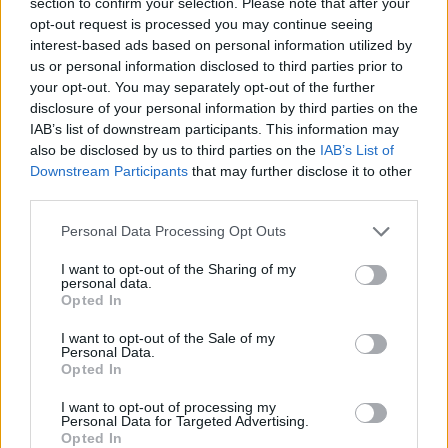
section to confirm your selection. Please note that after your
news
opt-out request is processed you may continue seeing
interest-based ads based on personal information utilized by
us or personal information disclosed to third parties prior to
RELATED ARTICLES
MORE FROM AUTHOR
your opt-out. You may separately opt-out of the further
disclosure of your personal information by third parties on the
IAB’s list of downstream participants. This information may
also be disclosed by us to third parties on the
IAB’s List of
Downstream Participants
that may further disclose it to other
third parties.
Santé
Santé
Santé
Sieste après 65 ans : la
Ménopause et
Ménopause précoce : le
Personal Data Processing Opt Outs
clé pour préserver votre
problèmes urinaires : le
risque accru
cerveau ou le mettre en
secret inattendu des
d’hypertension à ne pas
danger
sous-vêtements à
ignorer
I want to opt-out of the Sharing of my
découvrir
personal data.
Opted In
I want to opt-out of the Sale of my
Personal Data.
Popular Posts
Opted In
HPI : Êtes-vous comme Morgane Alvaro, un haut potentiel
I want to opt-out of processing my
Personal Data for Targeted Advertising.
intellectuel ?
Opted In