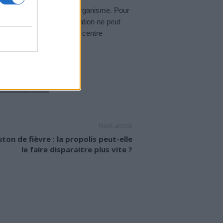
alement bien toléré par l’organisme. Pour
tous les 10 ans. La vaccination ne peut
séquent, s’orienter vers un centre
 à délivrer…
ACCIN FIÈVRE JAUNE
Next article
ton de fièvre : la propolis peut-elle
le faire disparaitre plus vite ?