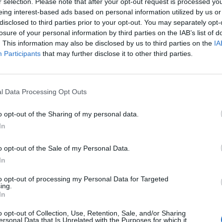
r selection. Please note that after your opt-out request is processed y
eing interest-based ads based on personal information utilized by us or
 :
disclosed to third parties prior to your opt-out. You may separately opt-
La fièvre jaune est une pathologie extrêmement grave qu
e ?
losure of your personal information by third parties on the IAB’s list of
transmet par les piqûres de moustique et elle est tout
. This information may also be disclosed by us to third parties on the
IA
Amérique latine et en Afrique subsaharienne. Aussi, le
Participants
that may further disclose it to other third parties.
absolument indispensable lorsque l’on prévoit de vo
s
risques.
l Data Processing Opt Outs
Pourquoi faut-il se faire vacciner contre la fièvre jaune ?
eut
o opt-out of the Sharing of my personal data.
La fièvre jaune affecte les fonctions rénales et hépatiqu
In
peuvent donc rapidement devenir dramatiques. Les symp
d’intenses maux de tête, des nausées accompagnées de v
o opt-out of the Sale of my Personal Data.
douleurs musculaires. En outre, il n’existe aucun traitement
In
qui reste donc potentiellement mortelle. Le vaccin demeure
maladie.
to opt-out of processing my Personal Data for Targeted
ing.
In
Comment trouver un centre de vaccination gratuit contre l
o opt-out of Collection, Use, Retention, Sale, and/or Sharing
ersonal Data that Is Unrelated with the Purposes for which it