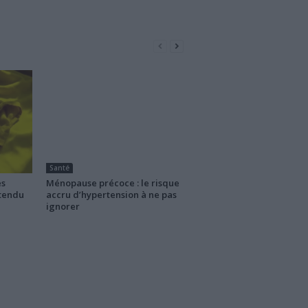
Santé
es
Ménopause précoce : le risque
ttendu
accru d’hypertension à ne pas
ignorer