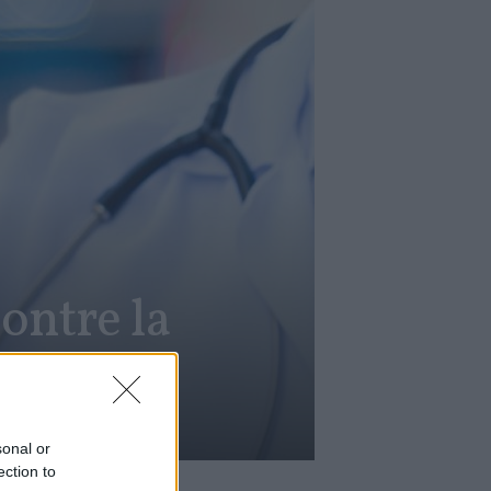
contre la
sonal or
ection to