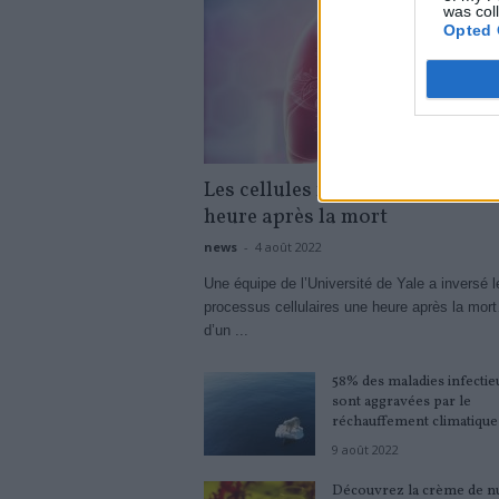
was col
Opted 
Les cellules reviennent à la vie 
heure après la mort
news
-
4 août 2022
Une équipe de l’Université de Yale a inversé l
processus cellulaires une heure après la mor
d’un ...
58% des maladies infectie
sont aggravées par le
réchauffement climatique
9 août 2022
Découvrez la crème de nu