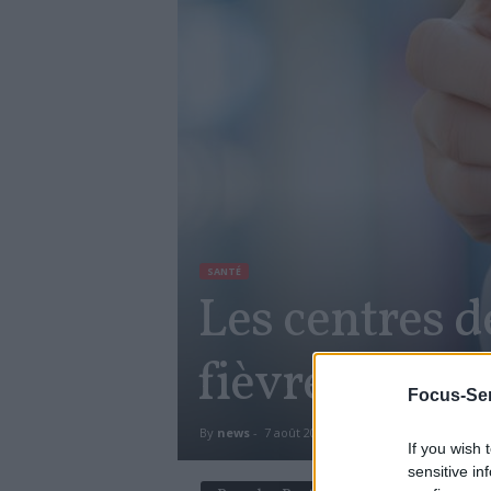
SANTÉ
Les centres d
fièvre jaune
Focus-Sen
By
news
-
7 août 2017
1428
0
If you wish 
sensitive in