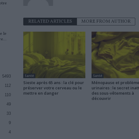
otre
RELATED ARTICLES
MORE FROM AUTHOR
e le
e...
Santé
Santé
5493
Sieste après 65 ans : la clé pour
Ménopause et problèm
112
préserver votre cerveau ou le
urinaires : le secret ina
mettre en danger
des sous-vêtements à
110
découvrir
49
33
9
4