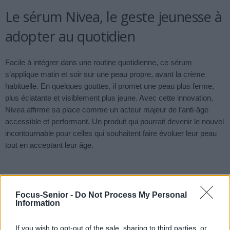
Le sérum Nivea, le geste jeunesse à
adopter au quotidien
Facile à intégrer dans une routine quotidienne, ce sérum
s’applique matin et soir sur une peau propre, avant la crème
habituelle. En quelques gouttes, il promet une peau plus ferme,
plus éclatante et visiblement plus jeune. Avec cette innovation,
Nivea affirme sa place comme un acteur majeur de l’anti-âge
accessible et performant. Un produit qui pourrait devenir le nouvel
incontournable pour celles qui souhaitent faire évoluer leur peau
tout en acceptant leur âge.
Previous article
Next article
Biodance lance un masque
Retraite ou pas : le vrai
Focus-Senior -
Do Not Process My Personal
violet révolutionnaire
secret du bonheur après
Information
pour une peau plus jeune
50 ans dévoilé
If you wish to opt-out of the sale, sharing to third parties, or