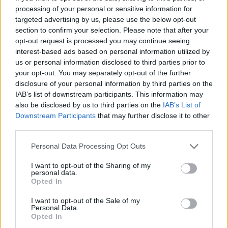
processing of your personal or sensitive information for
targeted advertising by us, please use the below opt-out
section to confirm your selection. Please note that after your
opt-out request is processed you may continue seeing
interest-based ads based on personal information utilized by
us or personal information disclosed to third parties prior to
news
your opt-out. You may separately opt-out of the further
disclosure of your personal information by third parties on the
IAB’s list of downstream participants. This information may
RELATED ARTICLES
MORE FROM AUTHOR
also be disclosed by us to third parties on the
IAB’s List of
Downstream Participants
that may further disclose it to other
third parties.
Personal Data Processing Opt Outs
Beauté
Beauté
Beauté
I want to opt-out of the Sharing of my
Comment éviter que vos
La crème Nivea iconique
Adieu rides : la nouvelle
personal data.
rides n’apparaissent
revient en force chez les
crème Nivea pour une
Opted In
plus vite
plus de 50 ans
peau éclatante après 60
ans
I want to opt-out of the Sale of my
Personal Data.
Opted In