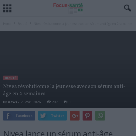
Home
Beauté
Nivea révolutionne la jeunesse avec son sérum anti-âge en 2 semaines
BEAUTÉ
Nivea révolutionne la jeunesse avec son sérum anti-
âge en 2 semaines
By
news
-
29 avril 2026
207
0
Facebook
Twitter
Nivea lance un sérum anti-âge