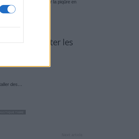
ela, vous pouvez soulager la piqûre en
ues pour éviter les
staller des…
OUSTIQUE TIGRE
Next article