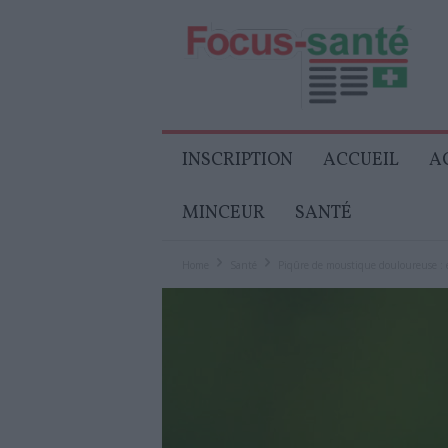
Focus-
Senior
INSCRIPTION
ACCUEIL
A
MINCEUR
SANTÉ
Home
Santé
Piqûre de moustique douloureuse : es