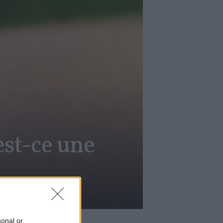
est-ce une
sonal or