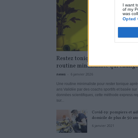
I want t
of my P
was col
Opted 
Restez tonique après 40 ans : la
routine minimaliste qui change
news
-
6 janvier 2026
Une routine minimaliste pour rester tonique aprè
ans Validée par des coachs sportifs et basée sur
données scientifiques, cette méthode express r
sur...
Covid-19: pompiers et aid
domicile de plus de 50 ans
6 janvier 2021