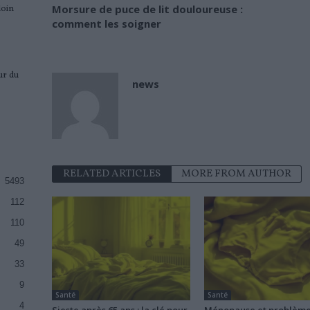
Morsure de puce de lit douloureuse :
loin
comment les soigner
ur du
news
RELATED ARTICLES
MORE FROM AUTHOR
5493
112
110
49
33
9
Santé
Santé
4