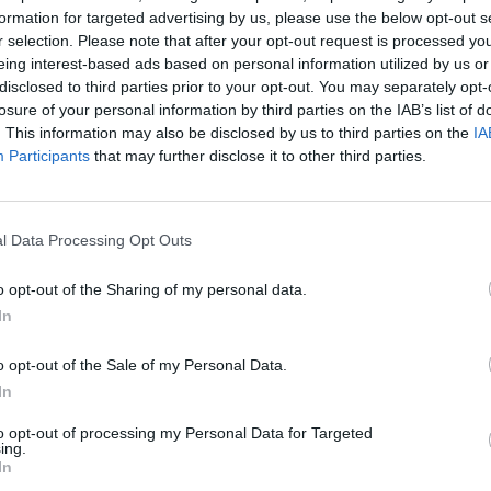
formation for targeted advertising by us, please use the below opt-out s
r selection. Please note that after your opt-out request is processed y
Les piqûres de moustique provoquent généralement d
eing interest-based ads based on personal information utilized by us or
 des
d’autant plus intenses en cas d’allergie aux piqûres 
disclosed to third parties prior to your opt-out. You may separately opt-
provoque des piqûres particulièrement douloureuse
losure of your personal information by third parties on the IAB’s list of
allergie aux piqûres de moustique.
. This information may also be disclosed by us to third parties on the
IA
Participants
that may further disclose it to other third parties.
anté
Réaction allergique aux piqûres
symptômes
l Data Processing Opt Outs
o opt-out of the Sharing of my personal data.
In
L’allergie aux piqûres de moustique est causée par une réa
o opt-out of the Sale of my Personal Data.
des allergènes. La réaction habituelle à une piqûre de m
In
démangeaisons. Chez une personne allergique, l’intensité 
particulièrement intense. La personne peut voir apparaît
to opt-out of processing my Personal Data for Targeted
cas les plus graves, les personnes souffrant d’allergie 
ing.
In
développer une anaphylaxie, pouvant causer la mort. Il est