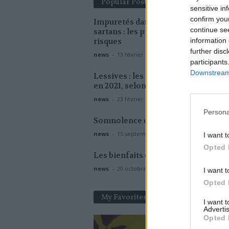
Popular Posts
sensitive in
confirm you
Impuretés dans les médicaments
continue se
sartans : les premières estimations
information 
risques
further disc
news
-
13 février 2019
participants
Downstream 
Lessives : les plus nocives pour la s
en 2021, selon Que Choisir
news
-
23 février 2021
Persona
Somnolence diurne : la définition
news
-
15 septembre 2017
I want t
Opted 
Les bienfaits du piment
news
-
20 octobre 2022
I want t
Opted 
My Favorites
I want 
Advertis
Opted 