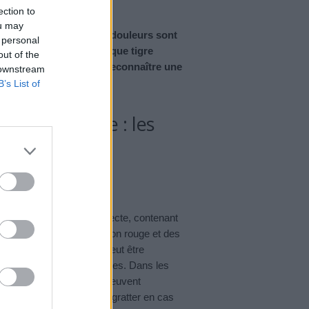
ection to
ou may
es douleurs. Mais ces douleurs sont
 personal
de moustique. Le moustique tigre
out of the
s. Découvrez comment reconnaître une
 downstream
B’s List of
 de moustique : les
ction à la salive de l’insecte, contenant
oustique provoque un bouton rouge et des
de la réaction cutanée peut être
re d’énormes boutons rouges. Dans les
aux piqûres de moustique peuvent
 conseillé d’éviter de se gratter en cas