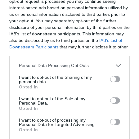
news
opt-out request is processed you may continue seeing
interest-based ads based on personal information utilized by
us or personal information disclosed to third parties prior to
RELATED ARTICLES
MORE FROM AUTHOR
your opt-out. You may separately opt-out of the further
disclosure of your personal information by third parties on the
IAB’s list of downstream participants. This information may
also be disclosed by us to third parties on the
IAB’s List of
Downstream Participants
that may further disclose it to other
third parties.
Santé
Santé
Santé
Sieste après 65 ans : la
Ménopause et
Ménopause précoce : le
Personal Data Processing Opt Outs
clé pour préserver votre
problèmes urinaires : le
risque accru
cerveau ou le mettre en
secret inattendu des
d’hypertension à ne pas
danger
sous-vêtements à
ignorer
I want to opt-out of the Sharing of my
découvrir
personal data.
Opted In
I want to opt-out of the Sale of my
Personal Data.
Popular Posts
Opted In
Lésions cutanées : qu’est-ce que l’hémangiome ?
I want to opt-out of processing my
Personal Data for Targeted Advertising.
news
-
30 novembre 2018
Opted In