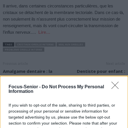
Il arrive, dans certaines circonstances particulières, que les
cristaux se détachent de la membrane tectoriale. Dans ce cas-là,
non seulement ils n’assurent plus correctement leur mission de
renseignement, mais ils vont court-circuiter la transmission de
l’influx nerveux….
Lire…
TAGS
CRISTAUX OREILLE INTERNE
MAL AUX OREILLES
PROBLEME OREILLE INTERNE
Previous article
Next article
Amalgame dentaire : la
Dentiste pour enfant :
composition
combien coûte la
consultation ?
Focus-Senior -
Do Not Process My Personal
Information
If you wish to opt-out of the sale, sharing to third parties, or
processing of your personal or sensitive information for
targeted advertising by us, please use the below opt-out
section to confirm your selection. Please note that after your