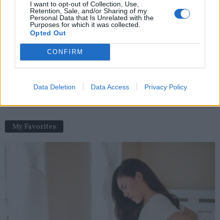
COVID-19 : 10% des contaminations viennent de clusters
I want to opt-out of Collection, Use,
Retention, Sale, and/or Sharing of my
news
-
22 octobre 2020
Personal Data that Is Unrelated with the
Purposes for which it was collected.
Opted Out
Simon Cowell, juré de X Factor, s’est brisé le dos en chutant de
vélo
CONFIRM
news
-
10 août 2020
Covid-19 : Alain Fischer souhaite faire « tomber le masque à la
Data Deletion
Data Access
Privacy Policy
fin de l’été »
news
-
10 mai 2021
My Favorites