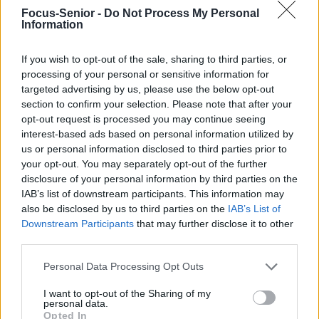
TAGS
DÉMANGEAISON
PSORIASIS
PSORIASIS CLASSIQUE
Focus-Senior -
Do Not Process My Personal
Information
PSORIASIS INVERSÉ
PSORIASIS PALMO-PLANTAIRE
Previous article
Next article
If you wish to opt-out of the sale, sharing to third parties, or
processing of your personal or sensitive information for
Crise cardiaque : le cœur
Affection des gencives : 3
targeted advertising by us, please use the below opt-out
s’arrête mais pas le
causes possibles
section to confirm your selection. Please note that after your
cerveau
opt-out request is processed you may continue seeing
interest-based ads based on personal information utilized by
us or personal information disclosed to third parties prior to
your opt-out. You may separately opt-out of the further
disclosure of your personal information by third parties on the
IAB’s list of downstream participants. This information may
also be disclosed by us to third parties on the
IAB’s List of
news
Downstream Participants
that may further disclose it to other
third parties.
RELATED ARTICLES
MORE FROM AUTHOR
Personal Data Processing Opt Outs
I want to opt-out of the Sharing of my
personal data.
Opted In