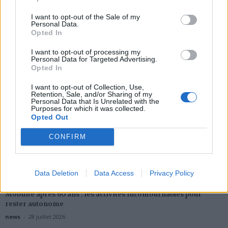
I want to opt-out of the Sale of my
Personal Data.
Santé
Santé
Santé
Opted In
Sieste après 65 ans : la
Ménopause et
Ménopause précoce : le
clé pour préserver votre
problèmes urinaires : le
risque accru
cerveau ou le mettre en
secret inattendu des
d’hypertension à ne pas
I want to opt-out of processing my
danger
sous-vêtements à
ignorer
Personal Data for Targeted Advertising.
découvrir
Opted In
I want to opt-out of Collection, Use,
Retention, Sale, and/or Sharing of my
Personal Data that Is Unrelated with the
Popular Posts
Purposes for which it was collected.
Opted Out
COVID-19 : visites sur RDV dans les Ehpad
CONFIRM
news
-
5 octobre 2020
Pourquoi le curcuma peut être dangereux pour la santé ?
news
-
29 juin 2022
Data Deletion
Data Access
Privacy Policy
Mobilité après 60 ans : les activités incontournables pour
rester autonome
news
-
28 juillet 2026