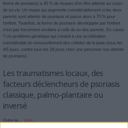
forme de psoriasis) a 30 % de risques d’en être atteinte au cours
de sa vie. Un risque qui augmente considérablement si les deux
parents sont atteints de psoriasis et passe alors à 70 % pour
l’enfant. Toutefois, la forme de psoriasis développée par l’enfant
n’est pas forcément similaire à celle du ou des parents. En cause
? Un problème génétique qui conduit à une accélération
considérable du renouvellement des cellules de la peau (tous les
4/5 jours, contre tous les 28 jours chez une personne non atteinte
de psoriasis).
Les traumatismes locaux, des
facteurs déclencheurs de psoriasis
classique, palmo-plantaire ou
inversé
Outre la…
Lire…