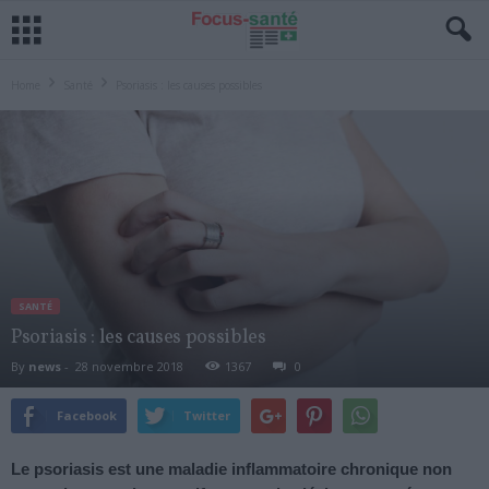
Home
Santé
Psoriasis : les causes possibles
SANTÉ
Psoriasis : les causes possibles
By
news
-
28 novembre 2018
1367
0
Facebook
Twitter
Le psoriasis est une maladie inflammatoire chronique non