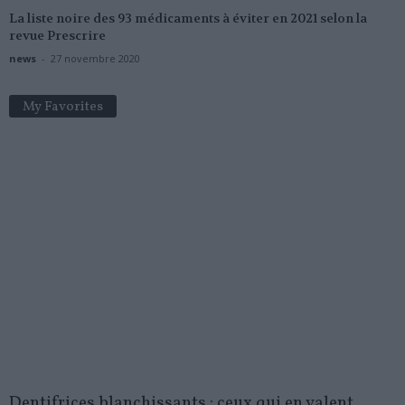
La liste noire des 93 médicaments à éviter en 2021 selon la
revue Prescrire
news
-
27 novembre 2020
My Favorites
Dentifrices blanchissants : ceux qui en valent