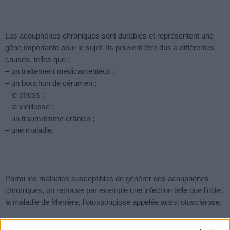
Les acouphènes chroniques sont durables et représentent une
gêne importante pour le sujet. Ils peuvent être dus à différentes
causes, telles que :
– un traitement médicamenteux ;
– un bouchon de cérumen ;
– le stress ;
– la vieillesse ;
– un traumatisme crânien ;
– une maladie.
Parmi les maladies susceptibles de générer des acouphènes
chroniques, on retrouve par exemple une infection telle que l’otite,
la maladie de Menière, l’otospongiose appelée aussi otosclérose.
…