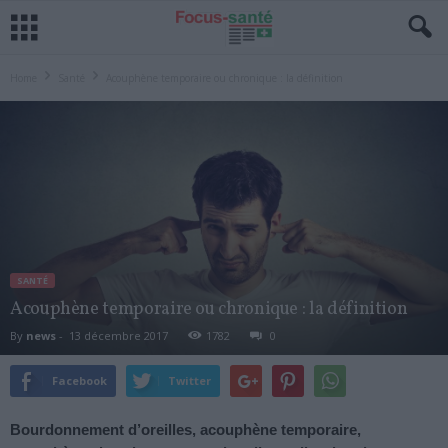
Home
Santé
Acouphène temporaire ou chronique : la définition
SANTÉ
Acouphène temporaire ou chronique : la définition
By
news
-
13 décembre 2017
1782
0
Facebook
Twitter
Bourdonnement d’oreilles, acouphène temporaire,