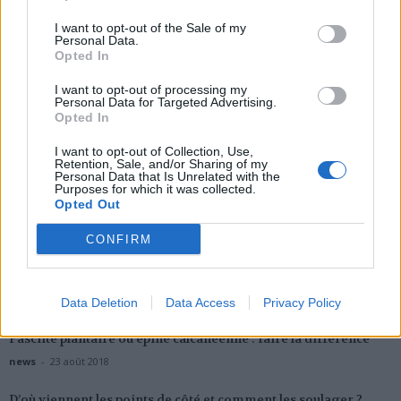
I want to opt-out of the Sale of my
Personal Data.
Opted In
Santé
Santé
Santé
I want to opt-out of processing my
Personal Data for Targeted Advertising.
Sieste après 65 ans : la
Ménopause et
Ménopause précoce : le
clé pour préserver votre
problèmes urinaires : le
risque accru
Opted In
cerveau ou le mettre en
secret inattendu des
d’hypertension à ne pas
danger
sous-vêtements à
ignorer
découvrir
I want to opt-out of Collection, Use,
Retention, Sale, and/or Sharing of my
Personal Data that Is Unrelated with the
Purposes for which it was collected.
Opted Out
Popular Posts
CONFIRM
Douleur : les hommes et les femmes ne la ressentent pas de la
même...
news
-
4 avril 2022
Data Deletion
Data Access
Privacy Policy
Fasciite plantaire ou épine calcanéenne : faire la différence
news
-
23 août 2018
D’où viennent les points de côté et comment les soulager ?