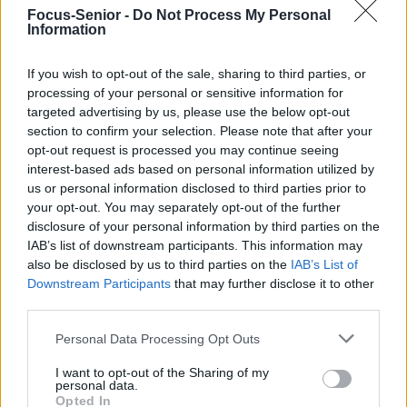
Focus-Senior -
Do Not Process My Personal
Information
Lire…
If you wish to opt-out of the sale, sharing to third parties, or
TAGS
ACOUPHÈNE TEMPORAIRE
BOURDONNEMENT OREILLE
processing of your personal or sensitive information for
VIBRATION OREILLE
targeted advertising by us, please use the below opt-out
section to confirm your selection. Please note that after your
Previous article
Next article
opt-out request is processed you may continue seeing
Perte auditive : qu’est-ce
Hyperacousie : quels
interest-based ads based on personal information utilized by
que l’otospongiose ?
examens faire ?
us or personal information disclosed to third parties prior to
your opt-out. You may separately opt-out of the further
disclosure of your personal information by third parties on the
IAB’s list of downstream participants. This information may
also be disclosed by us to third parties on the
IAB’s List of
Downstream Participants
that may further disclose it to other
third parties.
news
Personal Data Processing Opt Outs
I want to opt-out of the Sharing of my
RELATED ARTICLES
MORE FROM AUTHOR
personal data.
Opted In