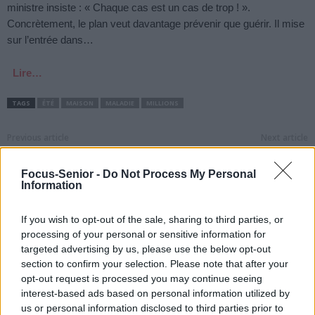
ministre insiste : « Chaque cas est un cas de trop ! ».
Concrètement, le plan veut davantage prévenir que guérir. Il mise
sur l’entrée dans…
Lire…
TAGS
ÉTÉ
MAISON
MALADIE
MILLIONS
Previous article
Next article
Passer de bonnes
Grands-parents… Mais
vacances en famille
seuls !
Focus-Senior -
Do Not Process My Personal
Information
If you wish to opt-out of the sale, sharing to third parties, or
processing of your personal or sensitive information for
targeted advertising by us, please use the below opt-out
section to confirm your selection. Please note that after your
opt-out request is processed you may continue seeing
news
interest-based ads based on personal information utilized by
us or personal information disclosed to third parties prior to