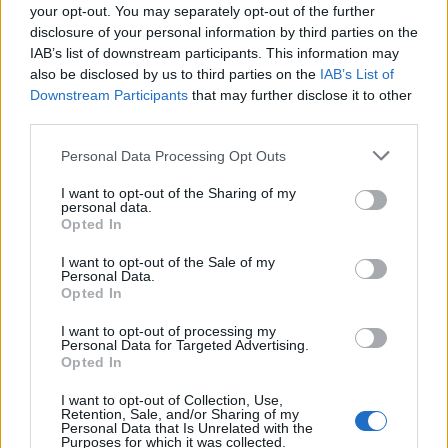
your opt-out. You may separately opt-out of the further
RELATED ARTICLES
MORE FROM AUTHOR
disclosure of your personal information by third parties on the
IAB’s list of downstream participants. This information may
also be disclosed by us to third parties on the
IAB’s List of
Downstream Participants
that may further disclose it to other
third parties.
Santé
Santé
Santé
Personal Data Processing Opt Outs
Sieste après 65 ans : la
Ménopause et
Ménopause précoce : le
clé pour préserver votre
problèmes urinaires : le
risque accru
cerveau ou le mettre en
secret inattendu des
d’hypertension à ne pas
I want to opt-out of the Sharing of my
danger
sous-vêtements à
ignorer
personal data.
découvrir
Opted In
I want to opt-out of the Sale of my
Personal Data.
Opted In
Popular Posts
I want to opt-out of processing my
Comment soigner votre dos en thalasso ?
Personal Data for Targeted Advertising.
Opted In
news
-
16 octobre 2019
I want to opt-out of Collection, Use,
Covid-19 : les nouvelles doses adaptées à Omicron arrivent
Retention, Sale, and/or Sharing of my
Personal Data that Is Unrelated with the
news
-
29 septembre 2022
Purposes for which it was collected.