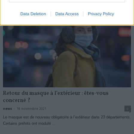
Data Deletion
Data Access
Privacy Policy
Retour du masque à l’extérieur : êtes-vous
concerné ?
news
-
18 novembre 2021
0
Le masque est de nouveau obligatoire à l’extérieur dans 23 départements.
Certains préfets ont modulé ...