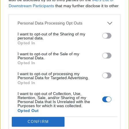
découvrir
Downstream Participants
that may further disclose it to other
third parties.
Personal Data Processing Opt Outs
Popular Posts
I want to opt-out of the Sharing of my
Covid : quels sont les deux nouveaux symptômes dont l’un
personal data.
concerne la sexualité ?
Opted In
news
-
28 juillet 2022
I want to opt-out of the Sale of my
Personal Data.
Covid-19 : l’alerte des infirmiers en réanimation
Opted In
news
-
19 octobre 2020
I want to opt-out of processing my
Personal Data for Targeted Advertising.
Boule de graisse sous la peau : le lipome
Opted In
news
-
16 novembre 2017
I want to opt-out of Collection, Use,
Retention, Sale, and/or Sharing of my
Bébé malade : comment prendre sa température ?
Personal Data that Is Unrelated with the
Purposes for which it was collected.
news
-
29 novembre 2020
Opted Out
CONFIRM
My Favorites