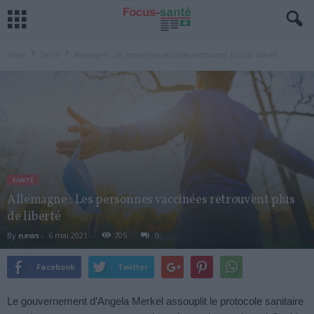
Home
Santé
Allemagne : Les personnes vaccinées retrouvent plus de liberté
SANTÉ
Allemagne : Les personnes vaccinées retrouvent plus
de liberté
By
news
-
6 mai 2021
705
0
Facebook
Twitter
Le gouvernement d’Angela Merkel assouplit le protocole sanitaire