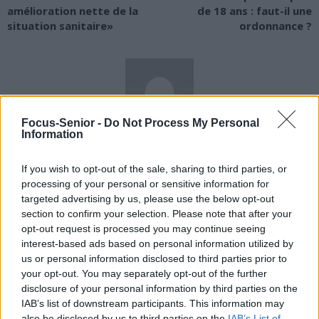
amélioration nette de la
de 18 ans : faut-il une
situation sanitaire»
ordonnance ?
Focus-Senior -
Do Not Process My Personal
Information
news
If you wish to opt-out of the sale, sharing to third parties, or
RELATED ARTICLES
MORE FROM AUTHOR
processing of your personal or sensitive information for
targeted advertising by us, please use the below opt-out
section to confirm your selection. Please note that after your
opt-out request is processed you may continue seeing
interest-based ads based on personal information utilized by
us or personal information disclosed to third parties prior to
your opt-out. You may separately opt-out of the further
Santé
Santé
Santé
Sieste après 65 ans : la
Ménopause et
Ménopause précoce : le
disclosure of your personal information by third parties on the
clé pour préserver votre
problèmes urinaires : le
risque accru
IAB’s list of downstream participants. This information may
cerveau ou le mettre en
secret inattendu des
d’hypertension à ne pas
danger
sous-vêtements à
ignorer
also be disclosed by us to third parties on the
IAB’s List of