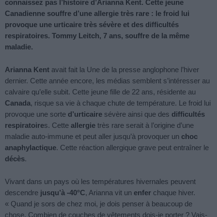
connaissez pas l’histoire d’Arianna Kent. Cette jeune
Canadienne souffre d’une allergie très rare : le froid lui
provoque une urticaire très sévère et des difficultés
respiratoires. Tommy Leitch, 7 ans, souffre de la même
maladie.
Arianna Kent
avait fait la Une de la presse anglophone l’hiver
dernier. Cette année encore, les médias semblent s’intéresser au
calvaire qu’elle subit. Cette jeune fille de 22 ans, résidente au
Canada
, risque sa vie à chaque chute de température. Le froid lui
provoque une sorte
d’urticaire
sévère ainsi que des
difficultés
respiratoire
s. Cette
allergie
très rare serait à l’origine d’une
maladie auto-immune et peut aller jusqu’à provoquer un
choc
anaphylactique
. Cette réaction allergique grave peut entraîner le
décès
.
Vivant dans un pays où les températures hivernales peuvent
descendre
jusqu’à -40°C
, Arianna vit un
enfer
chaque hiver.
« Quand je sors de chez moi, je dois penser à beaucoup de
chose. Combien de couches de vêtements dois-je porter ? Vais-