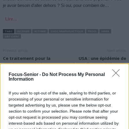
je avoir besoin d’aller dehors ? Si oui, pour combien de…
Lire…
TAGS
ALLERGIE
ASTHME
CHOC ANAPHYLACTIQUE
FROID
HIVER
URTICAIRE
Previous article
Next article
Ce traitement pour la
USA : une épidémie de
vessie causerait de graves
salmonellose sévit à cause
lésions de la rétine !
de tortues de compagnie !
Focus-Senior -
Do Not Process My Personal
Information
If you wish to opt-out of the sale, sharing to third parties, or
processing of your personal or sensitive information for
targeted advertising by us, please use the below opt-out
section to confirm your selection. Please note that after your
news
opt-out request is processed you may continue seeing
interest-based ads based on personal information utilized by