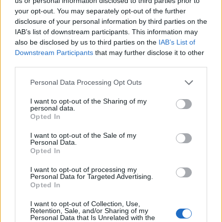
us or personal information disclosed to third parties prior to
RELATED ARTICLES
MORE FROM AUTHOR
your opt-out. You may separately opt-out of the further
disclosure of your personal information by third parties on the
IAB’s list of downstream participants. This information may
also be disclosed by us to third parties on the
IAB’s List of
Downstream Participants
that may further disclose it to other
third parties.
Santé
Santé
Santé
Sieste après 65 ans : la
Ménopause et
Ménopause précoce : le
Personal Data Processing Opt Outs
clé pour préserver votre
problèmes urinaires : le
risque accru
cerveau ou le mettre en
secret inattendu des
d’hypertension à ne pas
danger
sous-vêtements à
ignorer
I want to opt-out of the Sharing of my
découvrir
personal data.
Opted In
I want to opt-out of the Sale of my
Personal Data.
Popular Posts
Opted In
Le passe vaccinal mis en place avant la fin janvier ?
I want to opt-out of processing my
Personal Data for Targeted Advertising.
news
-
10 janvier 2022
Opted In
Covid-19 : seulement 1 patient hospitalisé sur 4 est rétabli un an
I want to opt-out of Collection, Use,
après
Retention, Sale, and/or Sharing of my
Personal Data that Is Unrelated with the