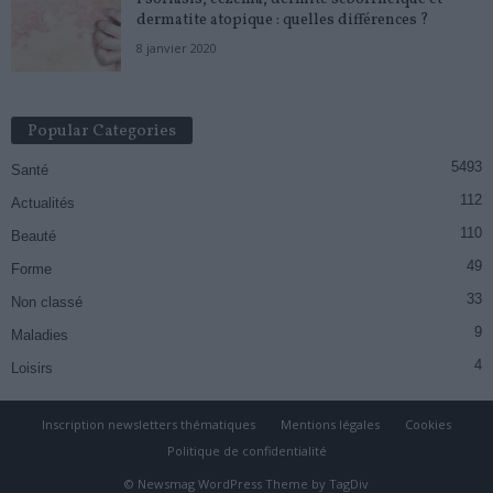
dermatite atopique : quelles différences ?
8 janvier 2020
Popular Categories
5493
Santé
112
Actualités
110
Beauté
49
Forme
33
Non classé
9
Maladies
4
Loisirs
Inscription newsletters thématiques
Mentions légales
Cookies
Politique de confidentialité
© Newsmag WordPress Theme by TagDiv