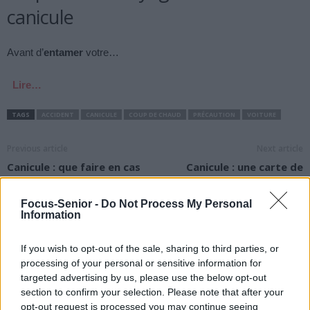
canicule
Avant d’
entamer
votre…
Lire…
TAGS
ACCIDENT
CANICULE
COUP DE CHAUD
PRÉCAUTION
VOITURE
Previous article
Next article
Canicule : que faire en cas
Canicule : une carte de
de malaise ?
Paris et une application
pour trouver des îlots de
Focus-Senior -
Do Not Process My Personal
fraîcheur
Information
If you wish to opt-out of the sale, sharing to third parties, or
processing of your personal or sensitive information for
targeted advertising by us, please use the below opt-out
section to confirm your selection. Please note that after your
opt-out request is processed you may continue seeing