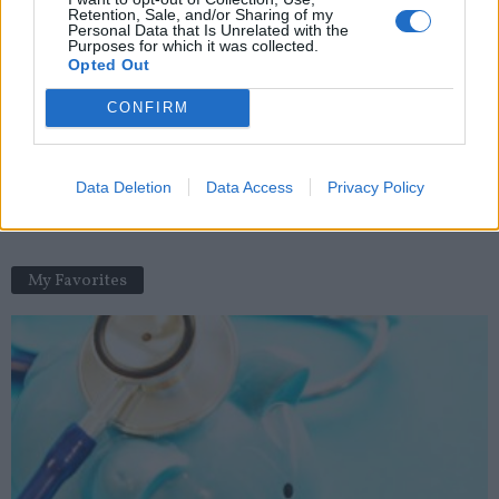
Retention, Sale, and/or Sharing of my
Mort suspecte d’un enfant liée à la bactérie E.coli
Personal Data that Is Unrelated with the
Purposes for which it was collected.
news
-
1 mars 2022
Opted Out
Amputée des quatre membres pour un simple contrôle de
CONFIRM
routine à l’hôpital
news
-
19 août 2021
Data Deletion
Data Access
Privacy Policy
Huitième vague : retour du masque obligatoire ?
news
-
4 octobre 2022
My Favorites