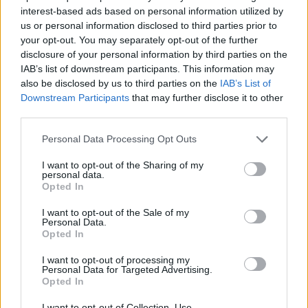
news
interest-based ads based on personal information utilized by
us or personal information disclosed to third parties prior to
your opt-out. You may separately opt-out of the further
RELATED ARTICLES
MORE FROM AUTHOR
disclosure of your personal information by third parties on the
IAB’s list of downstream participants. This information may
also be disclosed by us to third parties on the
IAB’s List of
Downstream Participants
that may further disclose it to other
third parties.
Personal Data Processing Opt Outs
Santé
Santé
Santé
Sieste après 65 ans : la
Ménopause et
Ménopause précoce : le
clé pour préserver votre
problèmes urinaires : le
risque accru
I want to opt-out of the Sharing of my
cerveau ou le mettre en
secret inattendu des
d’hypertension à ne pas
personal data.
danger
sous-vêtements à
ignorer
découvrir
Opted In
I want to opt-out of the Sale of my
Personal Data.
Opted In
Popular Posts
I want to opt-out of processing my
Personal Data for Targeted Advertising.
Diabète : pancréas artificiel, une première en France
Opted In
news
-
18 novembre 2020
I want to opt-out of Collection, Use,