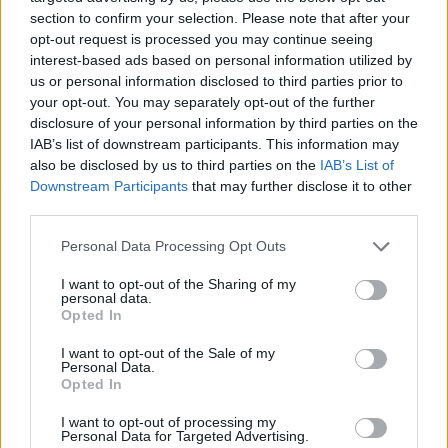
section to confirm your selection. Please note that after your
opt-out request is processed you may continue seeing
interest-based ads based on personal information utilized by
us or personal information disclosed to third parties prior to
your opt-out. You may separately opt-out of the further
news
disclosure of your personal information by third parties on the
IAB’s list of downstream participants. This information may
RELATED ARTICLES
MORE FROM AUTHOR
also be disclosed by us to third parties on the
IAB’s List of
Downstream Participants
that may further disclose it to other
third parties.
Personal Data Processing Opt Outs
I want to opt-out of the Sharing of my
Santé
Santé
Santé
personal data.
Sieste après 65 ans : la
Ménopause et
Ménopause précoce : le
Opted In
clé pour préserver votre
problèmes urinaires : le
risque accru
cerveau ou le mettre en
secret inattendu des
d’hypertension à ne pas
danger
sous-vêtements à
ignorer
I want to opt-out of the Sale of my
découvrir
Personal Data.
Opted In
I want to opt-out of processing my
Personal Data for Targeted Advertising.