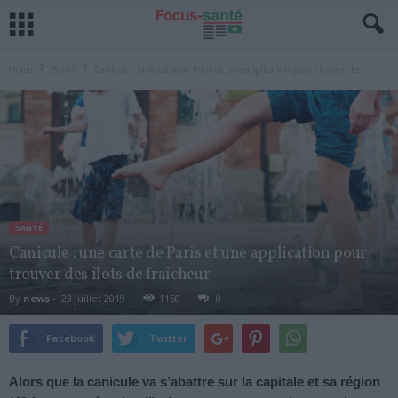
Home
Santé
Canicule : une carte de Paris et une application pour trouver des...
SANTÉ
Canicule : une carte de Paris et une application pour
trouver des îlots de fraîcheur
By
news
-
23 juillet 2019
1150
0
Facebook
Twitter
Alors que la canicule va s’abattre sur la capitale et sa région