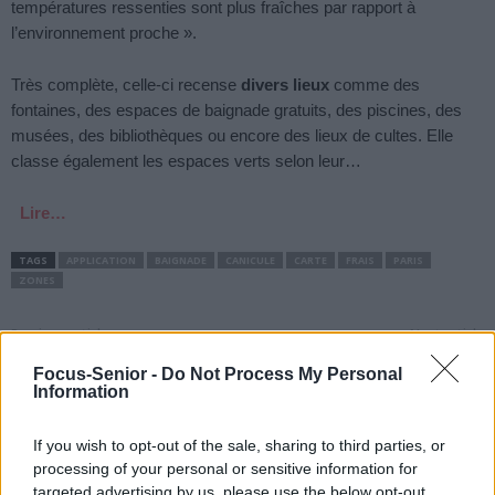
températures ressenties sont plus fraîches par rapport à
l’environnement proche ».
Très complète, celle-ci recense
divers lieux
comme des
fontaines, des espaces de baignade gratuits, des piscines, des
musées, des bibliothèques ou encore des lieux de cultes. Elle
classe également les espaces verts selon leur…
Lire…
TAGS
APPLICATION
BAIGNADE
CANICULE
CARTE
FRAIS
PARIS
ZONES
Previous article
Next article
Canicule et départ en
Canicule : les astuces pour
Focus-Senior -
Do Not Process My Personal
vacances : comment éviter
trouver le sommeil malgré
Information
le coup de chaud en
la chaleur
voiture ?
If you wish to opt-out of the sale, sharing to third parties, or
processing of your personal or sensitive information for
targeted advertising by us, please use the below opt-out