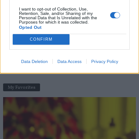
news
-
16 mai 2020
I want to opt-out of Collection, Use,
Retention, Sale, and/or Sharing of my
Personal Data that Is Unrelated with the
Le virus de la tomate : c’est sérieux ?
Purposes for which it was collected.
Opted Out
news
-
1 juin 2022
CONFIRM
Transaminases ALAT élevées : qu’est-ce que ça veut dire ?
news
-
23 octobre 2018
Data Deletion
Data Access
Privacy Policy
3 bienfaits santé de la tisane de romarin
news
-
10 novembre 2018
My Favorites