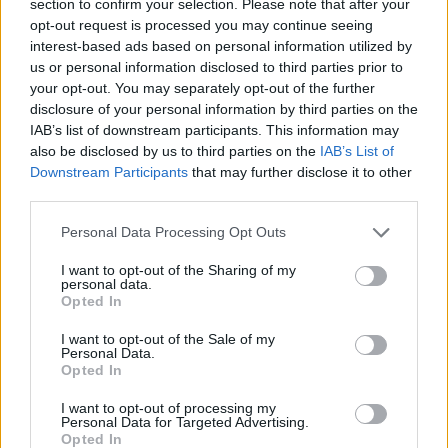
section to confirm your selection. Please note that after your
opt-out request is processed you may continue seeing
news
interest-based ads based on personal information utilized by
us or personal information disclosed to third parties prior to
your opt-out. You may separately opt-out of the further
RELATED ARTICLES
MORE FROM AUTHOR
disclosure of your personal information by third parties on the
IAB’s list of downstream participants. This information may
also be disclosed by us to third parties on the
IAB’s List of
Downstream Participants
that may further disclose it to other
third parties.
Personal Data Processing Opt Outs
Santé
Santé
Santé
Sieste après 65 ans : la
Ménopause et
Ménopause précoce : le
clé pour préserver votre
problèmes urinaires : le
risque accru
I want to opt-out of the Sharing of my
cerveau ou le mettre en
secret inattendu des
d’hypertension à ne pas
personal data.
danger
sous-vêtements à
ignorer
découvrir
Opted In
I want to opt-out of the Sale of my
Personal Data.
Opted In
Popular Posts
I want to opt-out of processing my
Personal Data for Targeted Advertising.
Déconfinement et sortie d’hibernation du moustique Tigre :
Opted In
mauvais timing !