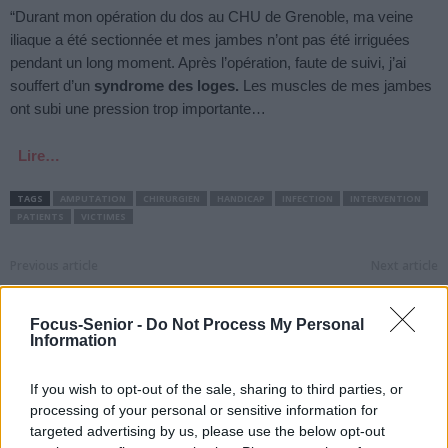
“Durant mon opération du dos au CHU de Grenoble, ma veine
iliaque a été sectionnée et mes jambes n’ont pas été irriguées
pendant un long moment. Après l’opération, faute de suivi, j’ai
souffert d’un
syndrome des loges.
Les muscles de mes jambes
ont subi une pression trop importante…
Lire…
TAGS
AMPUTATION
CHIRURGIEN
HANDICAP
INFECTION
INTERVENTION
PATIENTS
VICTIMES
Previous article
Next article
Faire la grasse matinée,
Une femme se réveille
mauvais pour la santé ?
après 27 ans passés dans
Focus-Senior -
Do Not Process My Personal
le coma
Information
If you wish to opt-out of the sale, sharing to third parties, or
processing of your personal or sensitive information for
targeted advertising by us, please use the below opt-out