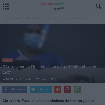
Home
Santé
“Chirurgien de l’horreur” : un des patients retrouvé mort
SANTÉ
“Chirurgien de l’horreur” : un des patients retrouvé
mort
By
news
-
24 avril 2019
1026
0
Facebook
Twitter
Christophe Fuselier, une des victimes du « chirurgien de