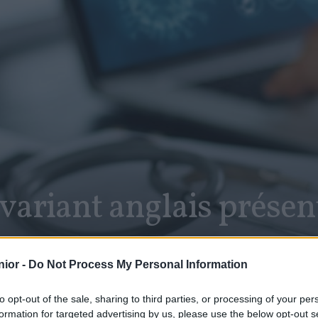
 variant anglais prése
ior -
Do Not Process My Personal Information
to opt-out of the sale, sharing to third parties, or processing of your per
formation for targeted advertising by us, please use the below opt-out s
SHARE
Facebook
Twitter