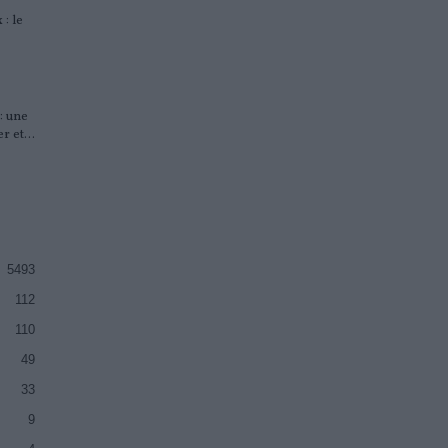
 : le
: une
 et...
5493
112
110
49
33
9