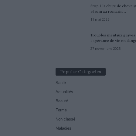
Stop à la chute de cheveux
sérum au romarin...
11 mai 2026
Troubles mentaux graves 
espérance de vie en danger
27 novembre 2025
Popular Categories
Santé
Actualités
Beauté
Forme
Non classé
Maladies