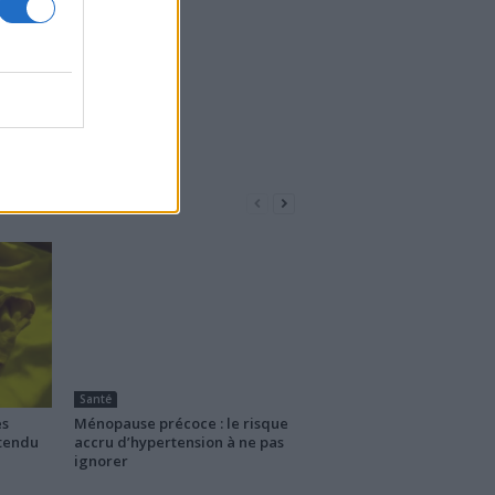
Santé
es
Ménopause précoce : le risque
ttendu
accru d’hypertension à ne pas
ignorer