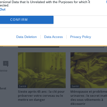
ersonal Data that Is Unrelated with the Purposes for which it
lected.
Out
news
CONFIRM
Data Deletion
Data Access
Privacy Policy
RELATED ARTICLES
MORE FROM AUTHOR
al
0
dienne
Santé
Santé
chent
Sieste après 65 ans : la clé pour
Ménopause et problèm
préserver votre cerveau ou le
urinaires : le secret ina
mettre en danger
des sous-vêtements à
découvrir