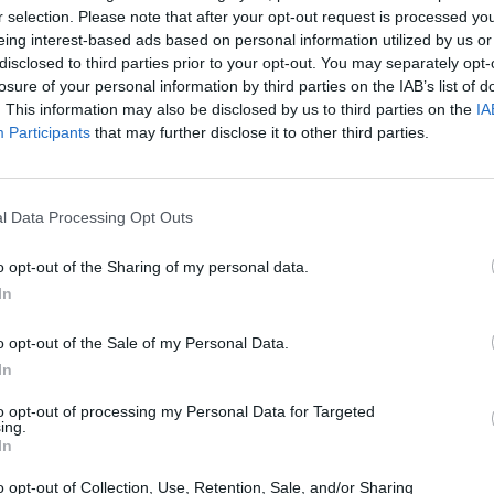
r selection. Please note that after your opt-out request is processed y
eing interest-based ads based on personal information utilized by us or
Le
variant anglais
est identifié dans 60 pays et territoire
disclosed to third parties prior to your opt-out. You may separately opt-
puisqu’il était présent dans “seulement” 50 pays au 12 jan
losure of your personal information by third parties on the IAB’s list of
confinement strict de 5 quartiers de la banlieue de Pé
. This information may also be disclosed by us to third parties on the
IA
deux autres variants
, sud-africain et
brésilien
, leur progr
Participants
that may further disclose it to other third parties.
 ?
Premiers cas de variant anglais
e
l Data Processing Opt Outs
Mercredi 20 janvier, les autorités chinoises ont annoncé l
o opt-out of the Sharing of my personal data.
la banlieue sud de Pékin. La cause ? La découverte du
L
In
sans
TAGS
LASANTEAUQUOTIDIEN
o opt-out of the Sale of my Personal Data.
In
Previous article
to opt-out of processing my Personal Data for Targeted
ing.
Covid-19 : l’Allemagne prolonge ses
H
In
restrictions jusqu’à la mi-février
o opt-out of Collection, Use, Retention, Sale, and/or Sharing