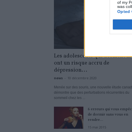
of my P
was col
Opted 
Les adolescents qui dorment m
ont un risque accru de
dépression...
news
-
10 décembre 2020
Menée sur des souris, une nouvelle étude cana
démontre que des perturbations récurrentes du
sommeil chez les ...
6 erreurs qui vous empê
de dormir sans vous en
rendre...
15 mai 2015