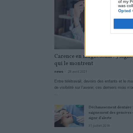
of my P
was col
Opted 
Carence en magnésium : 5 signe
qui le montrent
news
-
28 avril 2021
Entre télétravail, devoirs des enfants et le m
de visibilité sur l’avenir, ces derniers mois n’
...
Déchaussement dentaire :
saignement des gencives 
signe d’alerte
31 juillet 2018