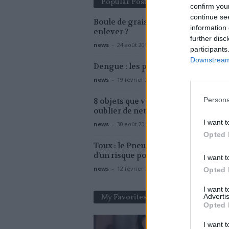
Popular Posts
confirm you
continue se
Boule de graisse : comment la faire
information 
enlever ?
further disc
news
-
24 août 2018
participants
Downstream 
Dengue : les pays les plus à risque
news
-
19 février 2018
Persona
8 objets que vous ne devez surtout 
oublier de nettoyer à la maison
I want t
news
-
30 août 2018
Opted 
Toux : le Pneumorel® suspendu à c
d’un risque pour le coeur
I want t
news
-
12 février 2019
Opted 
I want 
My Favorites
Advertis
Opted 
I want t