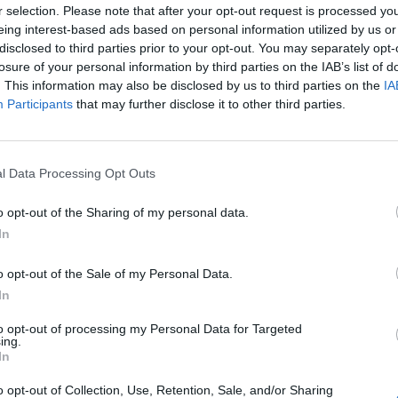
r selection. Please note that after your opt-out request is processed y
eing interest-based ads based on personal information utilized by us or
La situation sanitaire n’est pas meilleure ailleurs… La pa
disclosed to third parties prior to your opt-out. You may separately opt-
dans le monde, selon un dernier bilan établi par l’AFP. Pl
losure of your personal information by third parties on the IAB’s list of
. This information may also be disclosed by us to third parties on the
été officiellement diagnostiqués. L’Irlande et le Pays de 
IA
Participants
that may further disclose it to other third parties.
semaine tandis que le couvre-feu a été déclaré en Belgiqu
Confinement en Irlande cette
l Data Processing Opt Outs
pas
Lire…
o opt-out of the Sharing of my personal data.
In
TAGS
LASANTEAUQUOTIDIEN
ause
o opt-out of the Sale of my Personal Data.
In
Previous article
Vision
T
to opt-out of processing my Personal Data for Targeted
ing.
In
o opt-out of Collection, Use, Retention, Sale, and/or Sharing