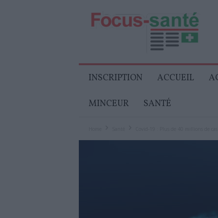
Focus-
Senior
INSCRIPTION
ACCUEIL
A
MINCEUR
SANTÉ
Home
Santé
Covid-19 : Plus de 40 millions de ca