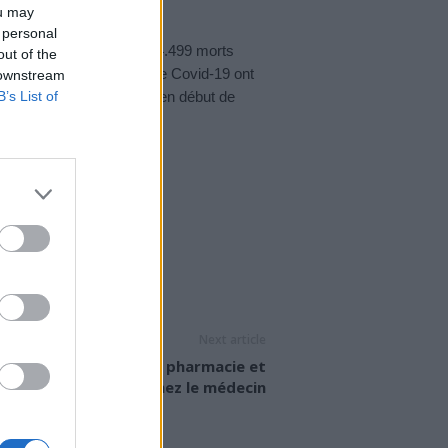
ou may
 personal
ndémie a fait plus de 1.114.499 morts
out of the
us de 40 millions de cas de Covid-19 ont
 downstream
Galles se sont reconfinés en début de
B’s List of
e et en Slovénie.
Next article
ests antigéniques : en pharmacie et
chez le médecin