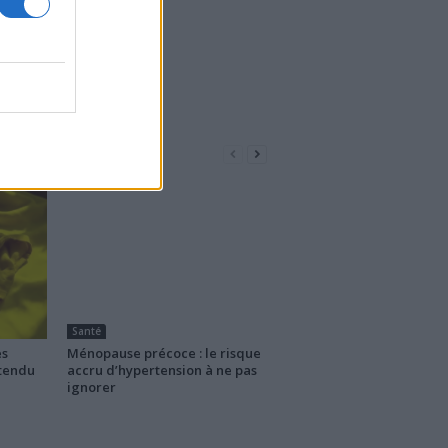
Santé
es
Ménopause précoce : le risque
ttendu
accru d’hypertension à ne pas
ignorer