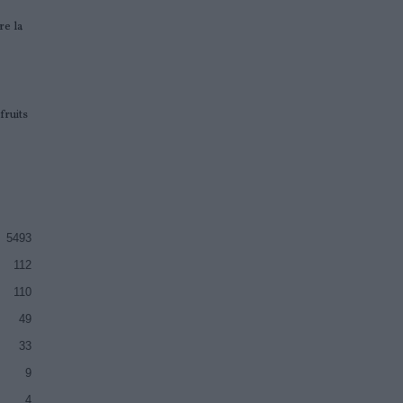
e la
fruits
5493
112
110
49
33
9
4