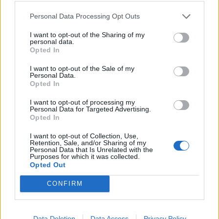
Popular Posts
Personal Data Processing Opt Outs
5 choses à savoir sur l’huile de cannabis (CBD)
I want to opt-out of the Sharing of my
personal data.
news
-
12 juillet 2022
Opted In
Pilule du lendemain : gratuite pour toutes les femmes
I want to opt-out of the Sale of my
Personal Data.
news
-
22 septembre 2022
Opted In
Moules à gâteaux : attention au silicone !
I want to opt-out of processing my
Personal Data for Targeted Advertising.
news
-
28 décembre 2018
Opted In
Covid-19 : que sait-on sur le nouveau variant XD ?
I want to opt-out of Collection, Use,
Retention, Sale, and/or Sharing of my
news
-
30 mars 2022
Personal Data that Is Unrelated with the
Purposes for which it was collected.
Opted Out
My Favorites
CONFIRM
Data Deletion
Data Access
Privacy Policy