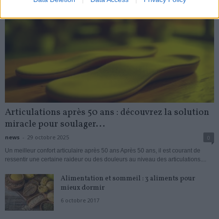
Articulations après 50 ans : découvrez la solution
miracle pour soulager...
news
-
29 octobre 2025
0
Un meilleur confort articulaire après 50 ans Après 50 ans, il est courant de
ressentir une certaine raideur ou des douleurs au niveau des articulations....
Alimentation et sommeil : 3 aliments pour
mieux dormir
6 octobre 2017