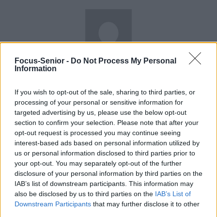
Focus-Senior -
Do Not Process My Personal
news
Information
If you wish to opt-out of the sale, sharing to third parties, or
RELATED ARTICLES
MORE FROM AUTHOR
processing of your personal or sensitive information for
targeted advertising by us, please use the below opt-out
section to confirm your selection. Please note that after your
opt-out request is processed you may continue seeing
interest-based ads based on personal information utilized by
us or personal information disclosed to third parties prior to
Santé
Santé
Santé
your opt-out. You may separately opt-out of the further
Sieste après 65 ans : la
Ménopause et
Ménopause précoce : le
clé pour préserver votre
problèmes urinaires : le
risque accru
disclosure of your personal information by third parties on the
cerveau ou le mettre en
secret inattendu des
d’hypertension à ne pas
danger
sous-vêtements à
ignorer
IAB’s list of downstream participants. This information may
découvrir
also be disclosed by us to third parties on the
IAB’s List of
Downstream Participants
that may further disclose it to other
third parties.