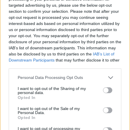
targeted advertising by us, please use the below opt-out
section to confirm your selection. Please note that after your
opt-out request is processed you may continue seeing
interest-based ads based on personal information utilized by
us or personal information disclosed to third parties prior to
news
your opt-out. You may separately opt-out of the further
disclosure of your personal information by third parties on the
RELATED ARTICLES
MORE FROM AUTHOR
IAB’s list of downstream participants. This information may
also be disclosed by us to third parties on the
IAB’s List of
Downstream Participants
that may further disclose it to other
third parties.
Personal Data Processing Opt Outs
Santé
Santé
Santé
I want to opt-out of the Sharing of my
Sieste après 65 ans : la
Ménopause et
Ménopause précoce : le
personal data.
clé pour préserver votre
problèmes urinaires : le
risque accru
cerveau ou le mettre en
secret inattendu des
d’hypertension à ne pas
Opted In
danger
sous-vêtements à
ignorer
découvrir
I want to opt-out of the Sale of my
Personal Data.
Opted In
I want to opt-out of processing my