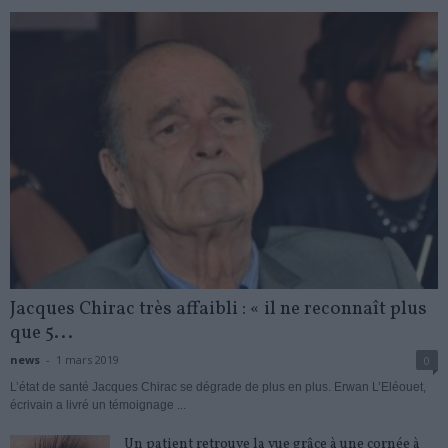
Jacques Chirac très affaibli : « il ne reconnaît plus
que 5...
news
-
1 mars 2019
0
L’état de santé Jacques Chirac se dégrade de plus en plus. Erwan L’Eléouet,
écrivain a livré un témoignage ...
Un patient retrouve la vue grâce à une cornée à