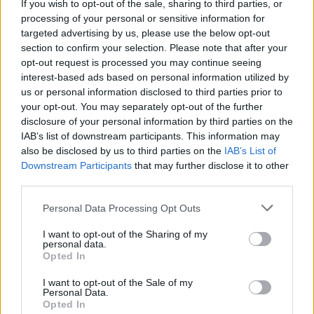
If you wish to opt-out of the sale, sharing to third parties, or
Orthodontie chez l’adulte :
Dents blanches : le
processing of your personal or sensitive information for
est-elle remboursée ?
dentifrice au peroxyde
targeted advertising by us, please use the below opt-out
section to confirm your selection. Please note that after your
opt-out request is processed you may continue seeing
interest-based ads based on personal information utilized by
us or personal information disclosed to third parties prior to
your opt-out. You may separately opt-out of the further
disclosure of your personal information by third parties on the
news
IAB’s list of downstream participants. This information may
also be disclosed by us to third parties on the
IAB’s List of
Downstream Participants
that may further disclose it to other
RELATED ARTICLES
MORE FROM AUTHOR
third parties.
Personal Data Processing Opt Outs
I want to opt-out of the Sharing of my
personal data.
Opted In
Santé
Santé
Santé
Sieste après 65 ans : la
Ménopause et
Ménopause précoce : le
I want to opt-out of the Sale of my
clé pour préserver votre
problèmes urinaires : le
risque accru
Personal Data.
cerveau ou le mettre en
secret inattendu des
d’hypertension à ne pas
Opted In
danger
sous-vêtements à
ignorer
découvrir