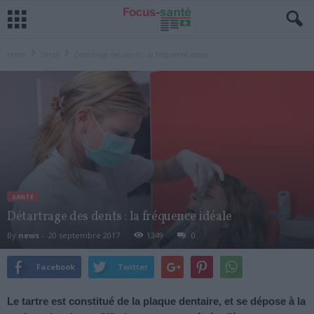
Home
Santé
Détartrage des dents : la fréquence idéale
SANTÉ
Détartrage des dents : la fréquence idéale
By
news
-
20 septembre 2017
1349
0
Facebook
Twitter
Le tartre est constitué de la plaque dentaire, et se dépose à la