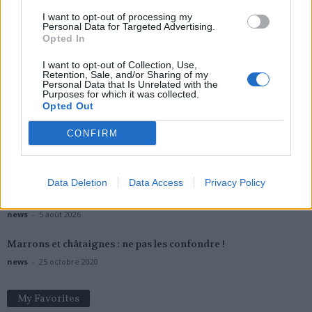
I want to opt-out of processing my
Personal Data for Targeted Advertising.
Opted In
Popular Posts
I want to opt-out of Collection, Use,
Retention, Sale, and/or Sharing of my
Personal Data that Is Unrelated with the
Quels sont les symptômes de la gale ?
Purposes for which it was collected.
Opted Out
news
-
9 décembre 2018
CONFIRM
Opération d’une dent de sagesse : le temps de cicatrisation
news
-
19 janvier 2018
Data Deletion
Data Access
Privacy Policy
Sieste après 65 ans : la clé pour préserver votre cerveau ou le
mettre...
news
-
5 août 2026
Marrons et châtaignes : ne pas les confondre !
news
-
25 octobre 2020
My Favorites