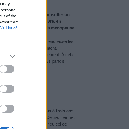
ou may
 personal
ne plus avoir besoin de consulter un
out of the
tifs doivent se poursuivre, en
 downstream
cancer augmentent après la ménopause.
B’s List of
 restent réels. Après la ménopause les
re et de l’endomètre augmentent,
amens préventifs régulièrement. À cela
 plus ou moins aiguës, mais parfois
 examens
e gynécologue
tous les deux à trois ans
,
i, gynécologue médicale. Celui-ci permet
our le dépistage du cancer du col de