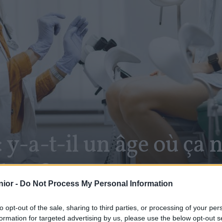
y-a-t-il un âge où ça n
lter ?
ior -
Do Not Process My Personal Information
to opt-out of the sale, sharing to third parties, or processing of your per
formation for targeted advertising by us, please use the below opt-out s
SHARE
Facebook
Twitter