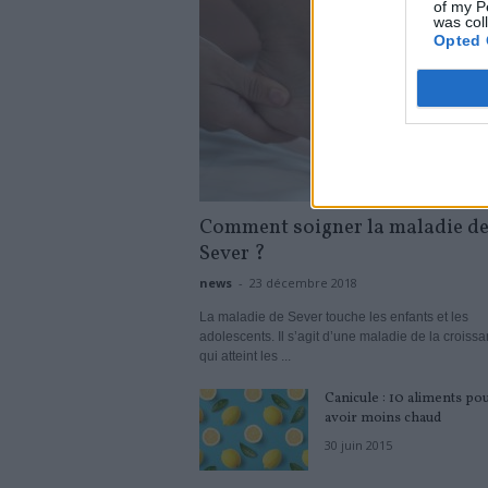
of my P
was col
Opted 
Comment soigner la maladie d
Sever ?
news
-
23 décembre 2018
La maladie de Sever touche les enfants et les
adolescents. Il s’agit d’une maladie de la croiss
qui atteint les ...
Canicule : 10 aliments po
avoir moins chaud
30 juin 2015