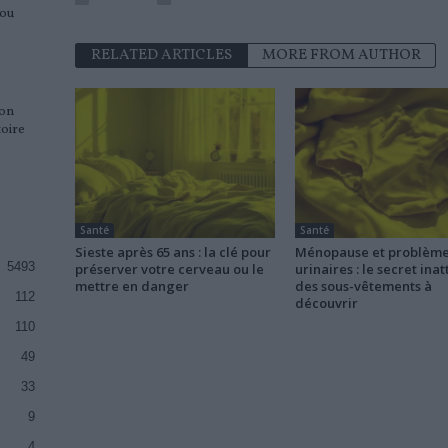
 ou
RELATED ARTICLES
MORE FROM AUTHOR
ion
oire
Santé
Santé
Sieste après 65 ans : la clé pour
Ménopause et problèm
5493
préserver votre cerveau ou le
urinaires : le secret ina
mettre en danger
des sous-vêtements à
112
découvrir
110
49
33
9
4