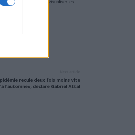
ier l’état de l’endomètre, visualiser les
MAMMOGRAPHIE
Next article
pidémie recule deux fois moins vite
’à l’automne», déclare Gabriel Attal