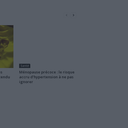
Santé
es
Ménopause précoce : le risque
ttendu
accru d’hypertension à ne pas
ignorer