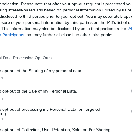
r selection. Please note that after your opt-out request is processed y
eing interest-based ads based on personal information utilized by us or
Avec la fin de la fertilité, certaines femmes estiment 
disclosed to third parties prior to your opt-out. You may separately opt-
gynécologue. À tort, car de nombreux examens préven
losure of your personal information by third parties on the IAB’s list of
particulier parce que les risques de développer un 
. This information may also be disclosed by us to third parties on the
IA
Participants
that may further disclose it to other third parties.
is où
Avec l’âge, les problèmes gynécologiques changent, mais
r...
risques de
cancers
du sein, du col de l’utérus, de l’ovai
impliquant des
consultations gynécologiques
et des ex
l Data Processing Opt Outs
s’ajoutent les risques de développer d’autres pathologies
nt
incommodantes.
o opt-out of the Sharing of my personal data.
In
Ne pas relâcher le rythme des
e de
o opt-out of the Sale of my Personal Data.
gynécologiques
In
to opt-out of processing my Personal Data for Targeted
« Il est recommandé de continuer à faire un bilan chez l
ing.
In
et même après 65 ans », insiste la Dr Elizabeth Paganell
entre autres d’effectuer un prélèvement cervico-vaginal p
o opt-out of Collection, Use, Retention, Sale, and/or Sharing