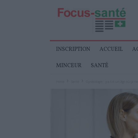
Focus-
Senior
INSCRIPTION
ACCUEIL
A
MINCEUR
SANTÉ
Home
Santé
Gynécologie : y-a-t-il un âge où ça ne 