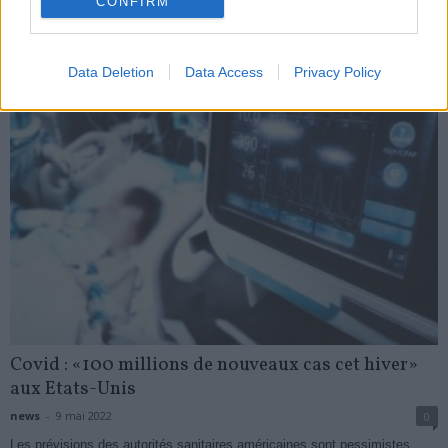
CONFIRM
My Favorites
Data Deletion
Data Access
Privacy Policy
Covid : «100 millions de nouveaux cas cet hiver»
aux Etats-Unis
news
-
9 mai 2022
0
Les prévisions des autorités sanitaires américaines sont pessimistes.