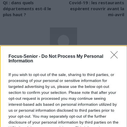
QI : dans quels
Covid-19 : les restaurants
départements est-il le
espèrent rouvrir avant la
plus haut ?
mi-avril
Focus-Senior -
Do Not Process My Personal
news
Information
If you wish to opt-out of the sale, sharing to third parties, or
RELATED ARTICLES
MORE FROM AUTHOR
processing of your personal or sensitive information for
targeted advertising by us, please use the below opt-out
section to confirm your selection. Please note that after your
opt-out request is processed you may continue seeing
interest-based ads based on personal information utilized by
us or personal information disclosed to third parties prior to
Santé
Santé
Santé
your opt-out. You may separately opt-out of the further
Sieste après 65 ans : la
Ménopause et
Ménopause précoce : le
clé pour préserver votre
problèmes urinaires : le
risque accru
disclosure of your personal information by third parties on the
cerveau ou le mettre en
secret inattendu des
d’hypertension à ne pas