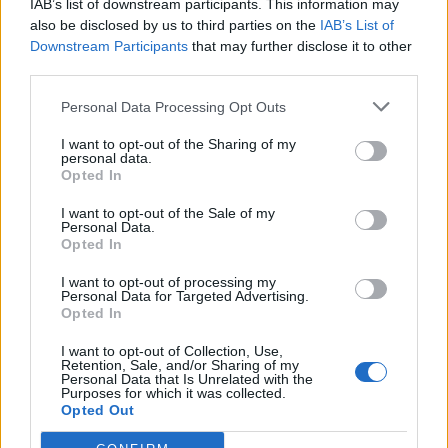
IAB’s list of downstream participants. This information may
danger
sous-vêtements à
ignorer
découvrir
also be disclosed by us to third parties on the
IAB’s List of
Downstream Participants
that may further disclose it to other
third parties.
Personal Data Processing Opt Outs
Popular Posts
I want to opt-out of the Sharing of my
Vaccination Covid-19 : Qui est prioritaire ?
personal data.
news
-
1 décembre 2020
Opted In
Mort de Charles Aznavour : l’autopsie révèle un oedème
I want to opt-out of the Sale of my
Personal Data.
pulmonaire
Opted In
news
-
2 octobre 2018
I want to opt-out of processing my
Personal Data for Targeted Advertising.
Toux : le Pneumorel® suspendu à cause d’un risque pour le
Opted In
coeur
news
-
12 février 2019
I want to opt-out of Collection, Use,
Retention, Sale, and/or Sharing of my
Personal Data that Is Unrelated with the
Clusters en Creuse : le variant brésilien ou sud-africain en
Purposes for which it was collected.
cause
Opted Out
news
-
22 avril 2021