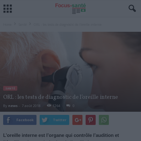
Home
Santé
ORL : les tests de diagnostic de l’oreille interne
SANTÉ
ORL : les tests de diagnostic de l’oreille interne
By
news
-
7 août 2018
1264
0
Facebook
Twitter
L’oreille interne est l’organe qui contrôle l’audition et