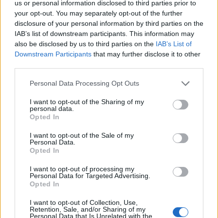
us or personal information disclosed to third parties prior to
your opt-out. You may separately opt-out of the further
RELATED ARTICLES
MORE FROM AUTHOR
disclosure of your personal information by third parties on the
IAB’s list of downstream participants. This information may
also be disclosed by us to third parties on the
IAB’s List of
Downstream Participants
that may further disclose it to other
third parties.
Personal Data Processing Opt Outs
Santé
Santé
Santé
Sieste après 65 ans : la
Ménopause et
Ménopause précoce : le
clé pour préserver votre
problèmes urinaires : le
risque accru
I want to opt-out of the Sharing of my
cerveau ou le mettre en
secret inattendu des
d’hypertension à ne pas
personal data.
danger
sous-vêtements à
ignorer
découvrir
Opted In
I want to opt-out of the Sale of my
Personal Data.
Opted In
Popular Posts
I want to opt-out of processing my
Personal Data for Targeted Advertising.
3 exercices pour vieillir en pleine forme après 60 ans
Opted In
news
-
18 avril 2026
I want to opt-out of Collection, Use,
Retention, Sale, and/or Sharing of my
Un faux médecin réussit à exercer pendant trois ans
Personal Data that Is Unrelated with the