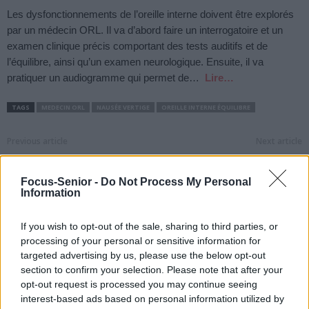
Les dysfonctionnements de l’oreille interne doivent être explorés
par un médecin ORL. Il va d’abord faire un interrogatoire et un
examen clinique précis comportant des tests auditifs et de
l’équilibre, ainsi qu’un examen neurologique. Ensuite, il va
pratiquer un audiogramme qui permet de…
Lire…
TAGS
MEDECIN ORL
NAUSÉE VERTIGE
OREILLE INTERNE ÉQUILIBRE
Previous article
Next article
Doxorubicine : ce
Soigner l’herpès avec de
médicament serait
l’huile essentielle : mode
Focus-Senior -
Do Not Process My Personal
toxique pour le cœur
d’emploi
Information
If you wish to opt-out of the sale, sharing to third parties, or
processing of your personal or sensitive information for
targeted advertising by us, please use the below opt-out
section to confirm your selection. Please note that after your
opt-out request is processed you may continue seeing
news
interest-based ads based on personal information utilized by