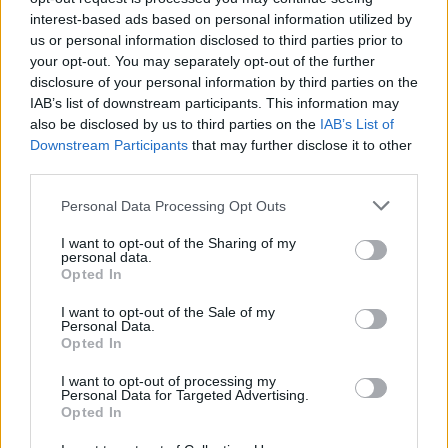
news
interest-based ads based on personal information utilized by
us or personal information disclosed to third parties prior to
your opt-out. You may separately opt-out of the further
RELATED ARTICLES
MORE FROM AUTHOR
disclosure of your personal information by third parties on the
IAB’s list of downstream participants. This information may
also be disclosed by us to third parties on the
IAB’s List of
Downstream Participants
that may further disclose it to other
third parties.
Personal Data Processing Opt Outs
Santé
Santé
Santé
Sieste après 65 ans : la
Ménopause et
Ménopause précoce : le
clé pour préserver votre
problèmes urinaires : le
risque accru
I want to opt-out of the Sharing of my
cerveau ou le mettre en
secret inattendu des
d’hypertension à ne pas
personal data.
danger
sous-vêtements à
ignorer
découvrir
Opted In
I want to opt-out of the Sale of my
Personal Data.
Opted In
Popular Posts
I want to opt-out of processing my
Personal Data for Targeted Advertising.
Covid : portez-vous le masque dans les transports en
Opted In
commun ?
news
-
26 octobre 2022