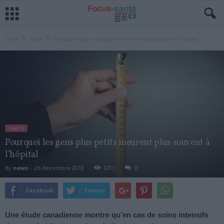
Home
Santé
Pourquoi les gens plus petits meurent plus souvent à l’hôpital
SANTÉ
Pourquoi les gens plus petits meurent plus souvent à
l’hôpital
By
news
-
26 décembre 2018
1211
0
Facebook
Twitter
Une étude canadienne montre qu’en cas de soins intensifs