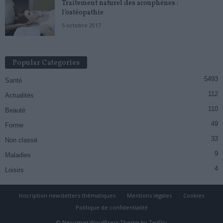
Traitement naturel des acouphènes :
l’ostéopathie
5 octobre 2017
Popular Categories
5493
Santé
112
Actualités
110
Beauté
49
Forme
33
Non classé
9
Maladies
4
Loisirs
Inscription newsletters thématiques
Mentions légales
Cookies
Politique de confidentialité
© Newsmag WordPress Theme by TagDiv