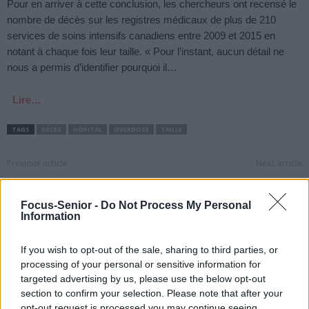
Pour en arriver à cette conclusion, les chercheurs ont recensé le
nombre de décès sur les registres médicaux de plus de 210
services de soins intensifs canadiens entre 2009 et 2015 en
notant à chaque fois leur taille. « Pour l’instant, aucun détail ne
nous a permis d’identifier pourquoi il…
Lire…
TAGS
DÉCÈS
HÔPITAL
OVERDOSE
TAILLE
Previous article
Next article
Morsure d’araignée :
Remboursement des soins
quand consulter ?
dentaires : comment ça
Focus-Senior -
Do Not Process My Personal
fonctionne ?
Information
If you wish to opt-out of the sale, sharing to third parties, or
processing of your personal or sensitive information for
targeted advertising by us, please use the below opt-out
section to confirm your selection. Please note that after your
opt-out request is processed you may continue seeing