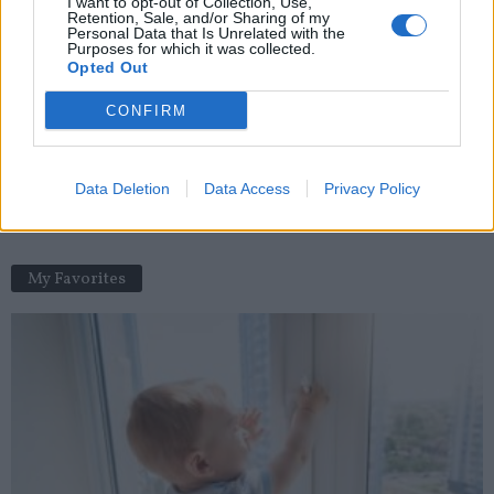
I want to opt-out of Collection, Use,
Retention, Sale, and/or Sharing of my
Personal Data that Is Unrelated with the
Canicule : TOP 5 des astuces pour se rafraîchir
Purposes for which it was collected.
Opted Out
news
-
13 juin 2022
CONFIRM
Le placenta
news
-
17 novembre 2020
Data Deletion
Data Access
Privacy Policy
Vaccination Covid-19 : la France très en retard
news
-
5 janvier 2021
My Favorites