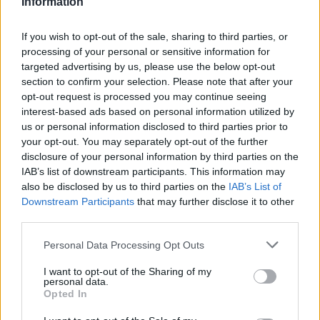
Information
Sommeil : les boissons à
Traitement hormonal
éviter
substitutif de la
If you wish to opt-out of the sale, sharing to third parties, or
ménopause : une
processing of your personal or sensitive information for
alternative naturelle
targeted advertising by us, please use the below opt-out
section to confirm your selection. Please note that after your
opt-out request is processed you may continue seeing
interest-based ads based on personal information utilized by
us or personal information disclosed to third parties prior to
your opt-out. You may separately opt-out of the further
disclosure of your personal information by third parties on the
news
IAB’s list of downstream participants. This information may
also be disclosed by us to third parties on the
IAB’s List of
Downstream Participants
that may further disclose it to other
RELATED ARTICLES
MORE FROM AUTHOR
third parties.
Personal Data Processing Opt Outs
I want to opt-out of the Sharing of my
personal data.
Opted In
Santé
Santé
Santé
Sieste après 65 ans : la
Ménopause et
Ménopause précoce : le