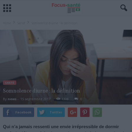
Home
Santé
Somnolence diurne : la définition
SANTÉ
Somnolence diurne : la définition
By
news
-
15 septembre 2017
1308
0
Facebook
Twitter
Qui n’a jamais ressenti une envie irrépressible de dormir