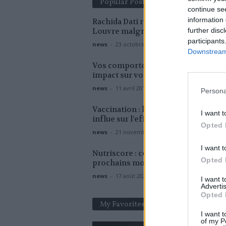
Popular Posts
continue se
information 
Rachida Dati rassure sur la sécurité 
Louvre malgré le cambriolage
further disc
participants
news
-
23 octobre 2025
Downstream 
Vos comportements sexuels ont un
impact sur votre microbiote intesti
news
-
11 avril 2019
Persona
Vaccination : la façon dont on est n
I want t
influe sur l’efficacité des vaccins
Opted 
news
-
21 novembre 2022
I want t
Nutriscore : ce qui va changer ces
Opted 
prochains mois
news
-
17 août 2022
I want 
Advertis
Opted 
My Favorites
I want t
of my P