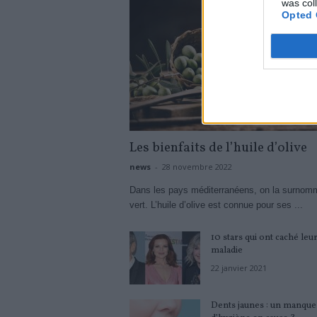
was col
Opted 
Les bienfaits de l’huile d’olive
news
-
28 novembre 2022
Dans les pays méditerranéens, on la surnomm
vert. L’huile d’olive est connue pour ses ...
10 stars qui ont caché leu
maladie
22 janvier 2021
Dents jaunes : un manque