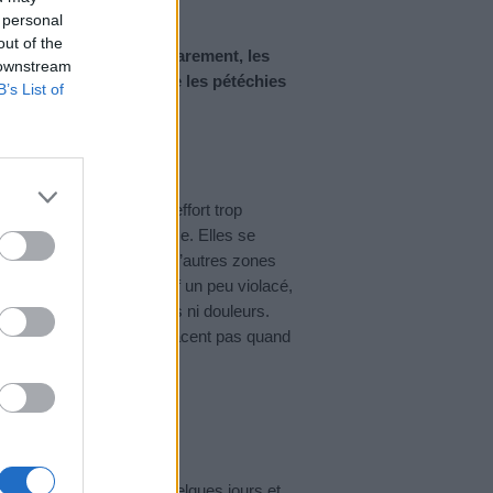
 personal
out of the
 bénignes. Mais, plus rarement, les
 downstream
rez comment reconnaître les pétéchies
B’s List of
ragies résultant d’un effort trop
ologique ou médicamenteuse. Elles se
 elles peuvent toucher d’autres zones
tes taches d’un rouge vif un peu violacé,
raînent ni démangeaisons ni douleurs.
au, les pétéchies ne s’effacent pas quand
les-mêmes au bout de quelques jours et