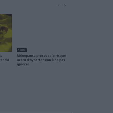
Santé
es
Ménopause précoce : le risque
ttendu
accru d’hypertension à ne pas
ignorer