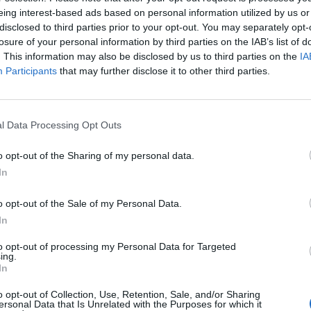
eing interest-based ads based on personal information utilized by us or
disclosed to third parties prior to your opt-out. You may separately opt-
du
Des petites taches rouges sont souvent des pétéchies
losure of your personal information by third parties on the IAB’s list of
pétéchies peuvent avoir une origine sévère : découv
. This information may also be disclosed by us to third parties on the
IA
et quand il est nécessaire de consulter.
Participants
that may further disclose it to other third parties.
Pétéchies : de petites taches rouges sur la peau
nal
l Data Processing Opt Outs
Les pétéchies sont souvent provoquées par des microhémor
violent, mais elles peuvent aussi avoir une origine path
é
o opt-out of the Sharing of my personal data.
forment spontanément, de préférence sur les jambes mais
In
du corps comme le visage. Elles prennent la forme de peti
n’excédant pas quelques millimètres. Les pétéchies n’ent
o opt-out of the Sale of my Personal Data.
De plus, contrairement à d’autres taches rouges de la pe
In
on exerce une pression dessus avec les doigts.
to opt-out of processing my Personal Data for Targeted
ing.
In
Pétéchies bénignes ou non : quand consulter ?
o opt-out of Collection, Use, Retention, Sale, and/or Sharing
ersonal Data that Is Unrelated with the Purposes for which it
Généralement, les pétéchies bénignes disparaissent d’el