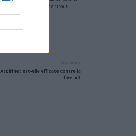
, leur cause est souvent simple à
…
Next article
Aspirine : est-elle efficace contre la
fièvre ?