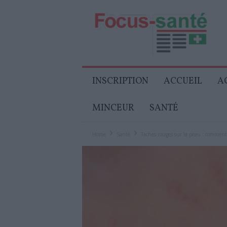
Focus-
Senior
INSCRIPTION
ACCUEIL
A
MINCEUR
SANTÉ
Home
Santé
Taches rouges sur la peau : comment