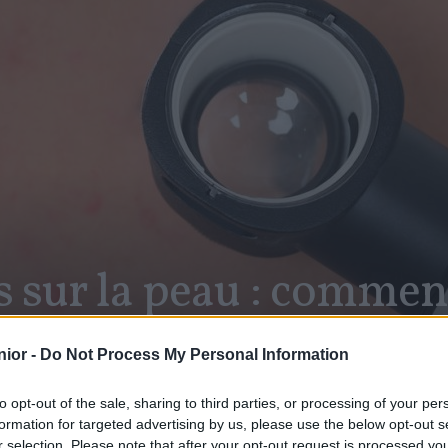
s sur la peau : commen
 bénignes ?
ior -
Do Not Process My Personal Information
to opt-out of the sale, sharing to third parties, or processing of your per
formation for targeted advertising by us, please use the below opt-out s
SHARE
r selection. Please note that after your opt-out request is processed y
Facebook
Twitter