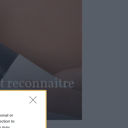
t reconnaître
sonal or
ection to
ou may