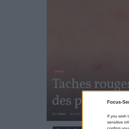
SANTÉ
Taches rouge
des pétéchies
Focus-Sen
By
news
-
16 août 2017
3055
0
If you wish 
sensitive in
confirm you