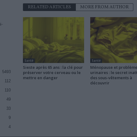
RELATED ARTICLES
MORE FROM AUTHOR
i-
Santé
Santé
Sieste après 65 ans : la clé pour
Ménopause et problèm
5493
préserver votre cerveau ou le
urinaires : le secret ina
mettre en danger
des sous-vêtements à
112
découvrir
110
49
33
9
4