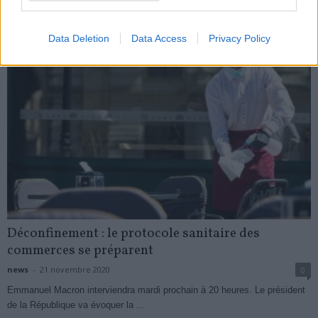
My Favorites
Data Deletion
Data Access
Privacy Policy
Déconfinement : le protocole sanitaire des
commerces se préparent
news
-
21 novembre 2020
0
Emmanuel Macron interviendra mardi prochain à 20 heures. Le président
de la République va évoquer la ...