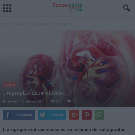
Home
Santé
Urographie intraveineuse
SANTÉ
Urographie intraveineuse
By
news
-
18 janvier 2021
677
0
Facebook
Twitter
L’urographie intraveineuse est un examen de radiographie