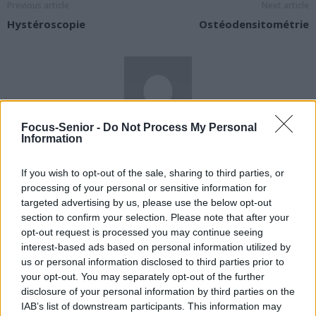
Previous article
Next article
Hystéroscopie
Ostéodensitométrie
Focus-Senior -
Do Not Process My Personal
news
Information
If you wish to opt-out of the sale, sharing to third parties, or
RELATED ARTICLES
MORE FROM AUTHOR
processing of your personal or sensitive information for
targeted advertising by us, please use the below opt-out
section to confirm your selection. Please note that after your
opt-out request is processed you may continue seeing
interest-based ads based on personal information utilized by
us or personal information disclosed to third parties prior to
Santé
Santé
Santé
your opt-out. You may separately opt-out of the further
Sieste après 65 ans : la
Ménopause et
Ménopause précoce : le
clé pour préserver votre
problèmes urinaires : le
risque accru
disclosure of your personal information by third parties on the
cerveau ou le mettre en
secret inattendu des
d’hypertension à ne pas
IAB’s list of downstream participants. This information may
danger
sous-vêtements à
ignorer
découvrir