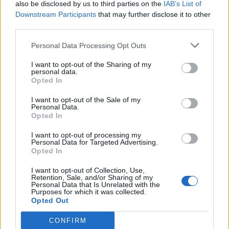
also be disclosed by us to third parties on the
IAB’s List of
Downstream Participants
that may further disclose it to other
third parties.
Personal Data Processing Opt Outs
Popular Posts
I want to opt-out of the Sharing of my
Retraite : évitez ces pièges pour profiter pleinement de votre
personal data.
liberté
Opted In
news
-
2 juin 2026
I want to opt-out of the Sale of my
Personal Data.
60 % des Français vont être touchés par ce trouble de la vision
Opted In
news
-
22 novembre 2022
I want to opt-out of processing my
Personal Data for Targeted Advertising.
4 nuits de sommeil trop courtes suffisent à vous faire prendre
Opted In
du poids
news
-
27 septembre 2019
I want to opt-out of Collection, Use,
Retention, Sale, and/or Sharing of my
Personal Data that Is Unrelated with the
Mémoire : 8 aliments qui l’abîment
Purposes for which it was collected.
Opted Out
news
-
25 novembre 2020
CONFIRM