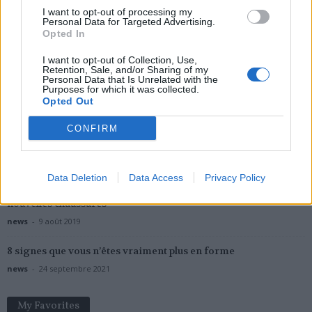
I want to opt-out of processing my
Personal Data for Targeted Advertising.
Opted In
Popular Posts
I want to opt-out of Collection, Use,
Retention, Sale, and/or Sharing of my
Personal Data that Is Unrelated with the
Vidéo : une dermatologue suspendue pour s’être filmée en
Purposes for which it was collected.
train de danser pendant une...
Opted Out
news
-
12 juin 2018
CONFIRM
6 astuces naturelles pour éviter les guêpes
news
-
26 juillet 2016
Data Deletion
Data Access
Privacy Policy
Une mannequin contracte une septicémie à cause de ses
nouvelles chaussures
news
-
9 août 2019
8 signes que vous n’êtes vraiment plus en forme
news
-
24 septembre 2021
My Favorites