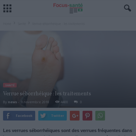
Home
Santé
Verrue séborrhéique : les traitements
SANTÉ
Verrue séborrhéique : les traitements
By
news
-
9 novembre 2018
4400
0
Facebook
Twitter
Les verrues séborrhéiques sont des verrues fréquentes dans