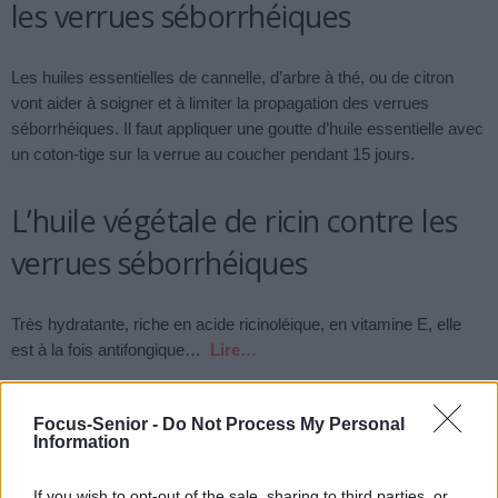
les verrues séborrhéiques
Les huiles essentielles de cannelle, d’arbre à thé, ou de citron
vont aider à soigner et à limiter la propagation des verrues
séborrhéiques. Il faut appliquer une goutte d’huile essentielle avec
un coton-tige sur la verrue au coucher pendant 15 jours.
L’huile végétale de ricin contre les
verrues séborrhéiques
Très hydratante, riche en acide ricinoléique, en vitamine E, elle
est à la fois antifongique…
Lire…
TAGS
HUILES ESSENTIELLES
VERRUE SÉBORRHÉIQUE
VERRUES SÉBORRHÉIQUE CROÛTE
Focus-Senior -
Do Not Process My Personal
Information
Previous article
Next article
If you wish to opt-out of the sale, sharing to third parties, or