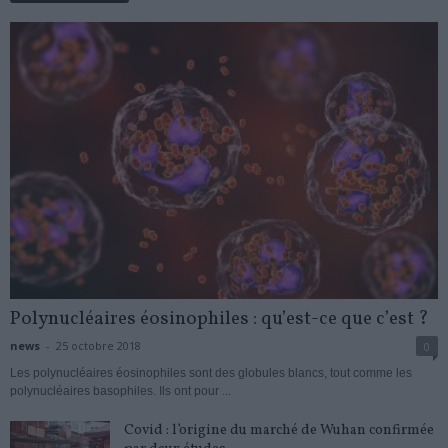
Polynucléaires éosinophiles : qu’est-ce que c’est ?
news
-
25 octobre 2018
0
Les polynucléaires éosinophiles sont des globules blancs, tout comme les
polynucléaires basophiles. Ils ont pour ...
Covid : l’origine du marché de Wuhan confirmée