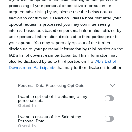
Baume du tigre : y a-t-il
3 traitements naturels
processing of your personal or sensitive information for
des contre-indications ?
contre la verrue plantaire
targeted advertising by us, please use the below opt-out
section to confirm your selection. Please note that after your
opt-out request is processed you may continue seeing
interest-based ads based on personal information utilized by
us or personal information disclosed to third parties prior to
your opt-out. You may separately opt-out of the further
disclosure of your personal information by third parties on the
news
IAB’s list of downstream participants. This information may
also be disclosed by us to third parties on the
IAB’s List of
Downstream Participants
that may further disclose it to other
RELATED ARTICLES
MORE FROM AUTHOR
third parties.
Personal Data Processing Opt Outs
I want to opt-out of the Sharing of my
personal data.
Opted In
Santé
Santé
Santé
Sieste après 65 ans : la
Ménopause et
Ménopause précoce : le
I want to opt-out of the Sale of my
clé pour préserver votre
problèmes urinaires : le
risque accru
Personal Data.
cerveau ou le mettre en
secret inattendu des
d’hypertension à ne pas
danger
sous-vêtements à
ignorer
Opted In
découvrir