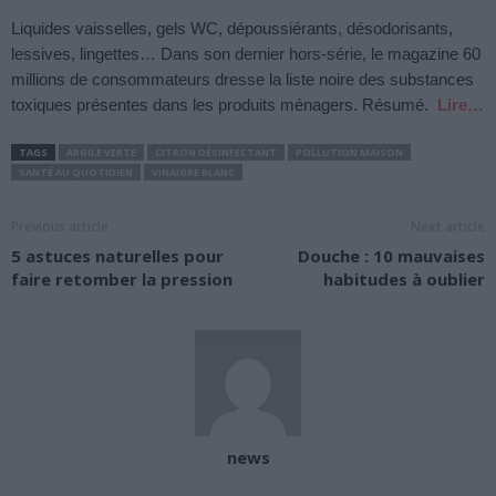
Liquides vaisselles, gels WC, dépoussiérants, désodorisants,
lessives, lingettes… Dans son dernier hors-série, le magazine 60
millions de consommateurs dresse la liste noire des substances
toxiques présentes dans les produits ménagers. Résumé.
Lire…
TAGS
ARGILE VERTE
CITRON DÉSINFECTANT
POLLUTION MAISON
SANTÉ AU QUOTIDIEN
VINAIGRE BLANC
Previous article
Next article
5 astuces naturelles pour
Douche : 10 mauvaises
faire retomber la pression
habitudes à oublier
news