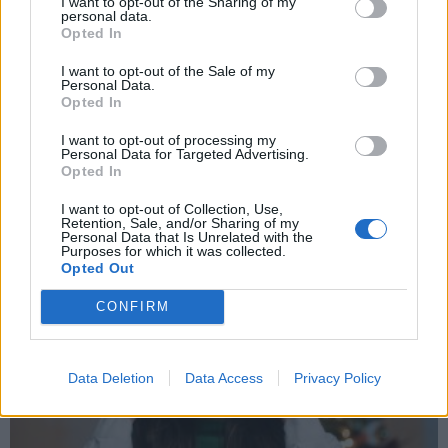
I want to opt-out of the Sharing of my
personal data.
Opted In
Ce que révèle votre façon de dire « bonjour »
news
-
27 mars 2018
I want to opt-out of the Sale of my
Personal Data.
Épidémie de bronchiolite : opérations déprogrammées dans
Opted In
les hôpitaux
I want to opt-out of processing my
news
-
9 novembre 2022
Personal Data for Targeted Advertising.
Opted In
My Favorites
I want to opt-out of Collection, Use,
Retention, Sale, and/or Sharing of my
Personal Data that Is Unrelated with the
Purposes for which it was collected.
Opted Out
CONFIRM
Data Deletion
Data Access
Privacy Policy