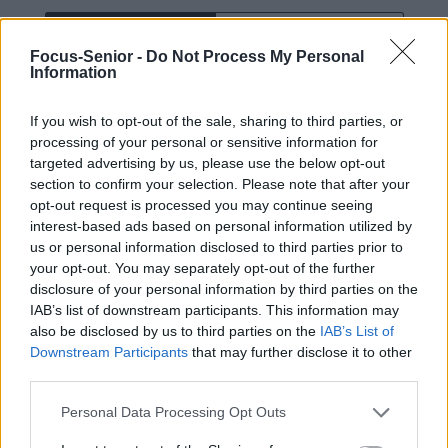
RELATED ARTICLES
MORE FROM AUTHOR
Focus-Senior -
Do Not Process My Personal
Information
If you wish to opt-out of the sale, sharing to third parties, or
processing of your personal or sensitive information for
Santé
Santé
Santé
targeted advertising by us, please use the below opt-out
Sieste après 65 ans : la
Ménopause et
Ménopause précoce : le
clé pour préserver votre
problèmes urinaires : le
risque accru
section to confirm your selection. Please note that after your
cerveau ou le mettre en
secret inattendu des
d’hypertension à ne pas
opt-out request is processed you may continue seeing
danger
sous-vêtements à
ignorer
découvrir
interest-based ads based on personal information utilized by
us or personal information disclosed to third parties prior to
your opt-out. You may separately opt-out of the further
disclosure of your personal information by third parties on the
Popular Posts
IAB’s list of downstream participants. This information may
also be disclosed by us to third parties on the
IAB’s List of
Infarctus : les médicaments qui augmentent les risques
Downstream Participants
that may further disclose it to other
news
-
15 mai 2019
third parties.
Personal Data Processing Opt Outs
Pourquoi sommes-nous de plus en plus allergiques ?
news
-
23 mars 2021