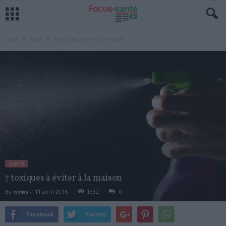
Home
Santé
7 toxiques à éviter à la maison
SANTÉ
7 toxiques à éviter à la maison
By
news
-
11 avril 2016
1332
0
Facebook
Twitter