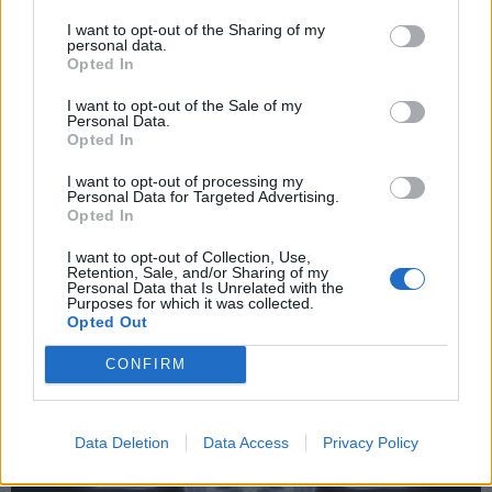
news
-
23 décembre 2020
I want to opt-out of the Sharing of my
personal data.
Covid-19 : reprise épidémique partout en France
Opted In
news
-
26 septembre 2022
I want to opt-out of the Sale of my
Personal Data.
La Covid-19 altère la matière grise du cerveau
Opted In
news
-
28 septembre 2021
I want to opt-out of processing my
Personal Data for Targeted Advertising.
Groupe sanguin : comment il peut affecter votre santé
Opted In
news
-
21 avril 2020
I want to opt-out of Collection, Use,
Retention, Sale, and/or Sharing of my
My Favorites
Personal Data that Is Unrelated with the
Purposes for which it was collected.
Opted Out
CONFIRM
Data Deletion
Data Access
Privacy Policy