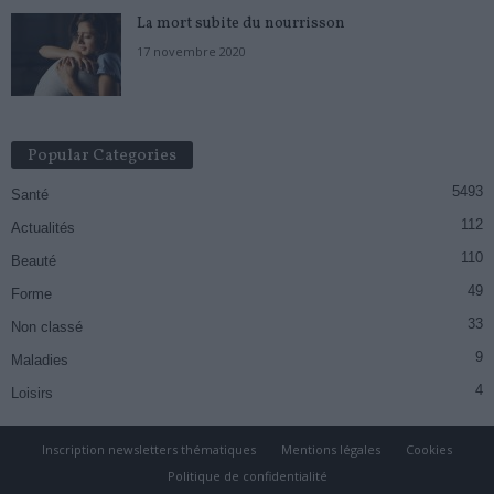
La mort subite du nourrisson
17 novembre 2020
Popular Categories
5493
Santé
112
Actualités
110
Beauté
49
Forme
33
Non classé
9
Maladies
4
Loisirs
Inscription newsletters thématiques
Mentions légales
Cookies
Politique de confidentialité