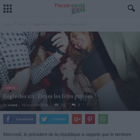
Home
Santé
Règle des six : Finies les fêtes privées !
SANTÉ
Règle des six : Finies les fêtes privées !
By
news
-
16 octobre 2020
712
0
Facebook
Twitter
Mercredi, le président de la république a rappelé que le territoire