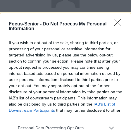
news
Focus-Senior -
Do Not Process My Personal
Information
RELATED ARTICLES
MORE FROM AUTHOR
If you wish to opt-out of the sale, sharing to third parties, or
processing of your personal or sensitive information for
targeted advertising by us, please use the below opt-out
section to confirm your selection. Please note that after your
opt-out request is processed you may continue seeing
Santé
Santé
Santé
interest-based ads based on personal information utilized by
Sieste après 65 ans : la
Ménopause et
Ménopause précoce : le
clé pour préserver votre
problèmes urinaires : le
risque accru
us or personal information disclosed to third parties prior to
cerveau ou le mettre en
secret inattendu des
d’hypertension à ne pas
danger
sous-vêtements à
ignorer
your opt-out. You may separately opt-out of the further
découvrir
disclosure of your personal information by third parties on the
IAB’s list of downstream participants. This information may
also be disclosed by us to third parties on the
IAB’s List of
Downstream Participants
that may further disclose it to other
Popular Posts
third parties.
Implants contraceptifs Essure : l’étain de nouveau mis en cause
Personal Data Processing Opt Outs