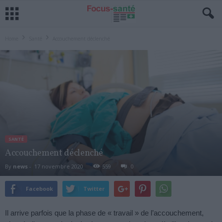
Home
Santé
Accouchement déclenché
SANTÉ
Accouchement déclenché
By
news
-
17 novembre 2020
559
0
Facebook
Twitter
Il arrive parfois que la phase de « travail » de l’accouchement,