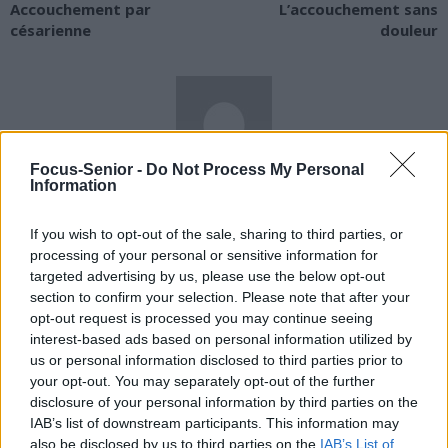
Accouchement par
L’accouchement sans
césarienne
douleur
Focus-Senior -
Do Not Process My Personal
Information
news
If you wish to opt-out of the sale, sharing to third parties, or
RELATED ARTICLES
MORE FROM AUTHOR
processing of your personal or sensitive information for
targeted advertising by us, please use the below opt-out
section to confirm your selection. Please note that after your
opt-out request is processed you may continue seeing
interest-based ads based on personal information utilized by
us or personal information disclosed to third parties prior to
Santé
Santé
Santé
your opt-out. You may separately opt-out of the further
Sieste après 65 ans : la
Ménopause et
Ménopause précoce : le
disclosure of your personal information by third parties on the
clé pour préserver votre
problèmes urinaires : le
risque accru
cerveau ou le mettre en
secret inattendu des
d’hypertension à ne pas
IAB’s list of downstream participants. This information may
danger
sous-vêtements à
ignorer
also be disclosed by us to third parties on the
IAB’s List of
découvrir