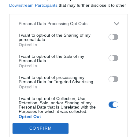
Downstream Participants
that may further disclose it to other
third parties.
Personal Data Processing Opt Outs
Popular Posts
I want to opt-out of the Sharing of my
Appareil dentaire chez l’adulte : jusqu’à quel âge peut-on
personal data.
l’envisager ?
Opted In
news
-
22 juin 2018
I want to opt-out of the Sale of my
Personal Data.
Covid-19 : explosion de cas de rougeole en 2021
Opted In
news
-
24 novembre 2020
I want to opt-out of processing my
Personal Data for Targeted Advertising.
Crise cardiaque : le froid peut réduire les séquelles !
Opted In
news
-
29 novembre 2019
I want to opt-out of Collection, Use,
Retention, Sale, and/or Sharing of my
Covid-19 : le virus tue trois fois plus que la grippe saisonnière
Personal Data that Is Unrelated with the
Purposes for which it was collected.
news
-
21 décembre 2020
Opted Out
CONFIRM
My Favorites