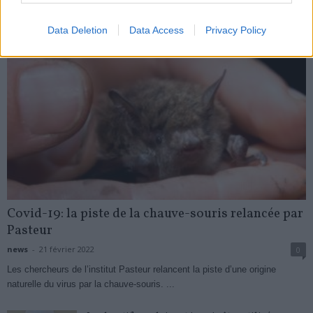
Data Deletion
Data Access
Privacy Policy
Covid-19: la piste de la chauve-souris relancée par
Pasteur
news
-
21 février 2022
0
Les chercheurs de l’institut Pasteur relancent la piste d’une origine
naturelle du virus par la chauve-souris. ...