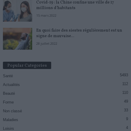
Covid-19 : la Chine confine une ville de 17
millions d’habitants
15 mars 2022
En quoi faire des siestes régulièrement est un
signe de mauvaise...
28 juillet 2022
Popular Categories
5493
Santé
112
Actualités
110
Beauté
49
Forme
33
Non classé
9
Maladies
4
Loisirs