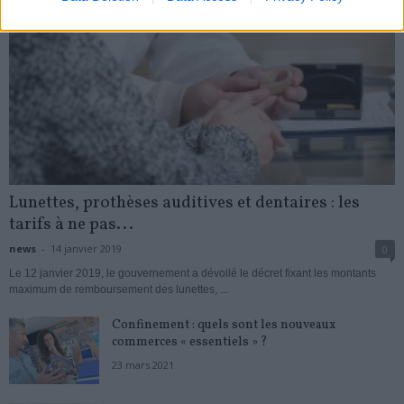
Lunettes, prothèses auditives et dentaires : les
tarifs à ne pas...
news
-
14 janvier 2019
0
Le 12 janvier 2019, le gouvernement a dévoilé le décret fixant les montants
maximum de remboursement des lunettes, ...
Confinement : quels sont les nouveaux
commerces « essentiels » ?
23 mars 2021