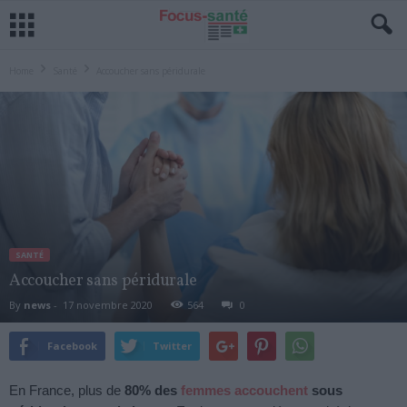
Home
Santé
Accoucher sans péridurale
SANTÉ
Accoucher sans péridurale
By
news
-
17 novembre 2020
564
0
Facebook
Twitter
En France, plus de
80% des
femmes accouchent
sous