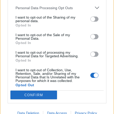
Pic de chaleur : les régions où il fera le plus chaud cette
Personal Data Processing Opt Outs
semaine
I want to opt-out of the Sharing of my
news
-
28 juillet 2020
personal data.
Opted In
Restos du cœur : soutien essentiel pour 1 million de Français
I want to opt-out of the Sale of my
news
-
25 novembre 2020
Personal Data.
Opted In
Peau brillante : ce qu’elle révèle sur votre santé et comment
l’enrayer
I want to opt-out of processing my
Personal Data for Targeted Advertising.
news
-
19 décembre 2025
Opted In
Maladie des vaisseaux sanguins : le purpura
I want to opt-out of Collection, Use,
Retention, Sale, and/or Sharing of my
news
-
10 novembre 2017
Personal Data that Is Unrelated with the
Purposes for which it was collected.
Opted Out
My Favorites
CONFIRM
Data Deletion
Data Access
Privacy Policy