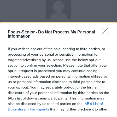
news
Focus-Senior -
Do Not Process My Personal
Information
RELATED ARTICLES
MORE FROM AUTHOR
If you wish to opt-out of the sale, sharing to third parties, or
processing of your personal or sensitive information for
targeted advertising by us, please use the below opt-out
section to confirm your selection. Please note that after your
opt-out request is processed you may continue seeing
Santé
Santé
Santé
interest-based ads based on personal information utilized by
Sieste après 65 ans : la
Ménopause et
Ménopause précoce : le
clé pour préserver votre
problèmes urinaires : le
risque accru
us or personal information disclosed to third parties prior to
cerveau ou le mettre en
secret inattendu des
d’hypertension à ne pas
danger
sous-vêtements à
ignorer
your opt-out. You may separately opt-out of the further
découvrir
disclosure of your personal information by third parties on the
IAB’s list of downstream participants. This information may
also be disclosed by us to third parties on the
IAB’s List of
Downstream Participants
that may further disclose it to other
Popular Posts
third parties.