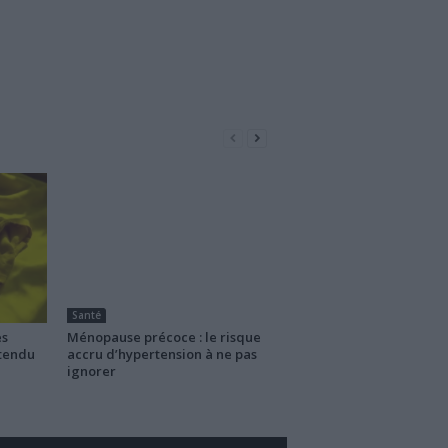
Santé
es
Ménopause précoce : le risque
ttendu
accru d’hypertension à ne pas
ignorer