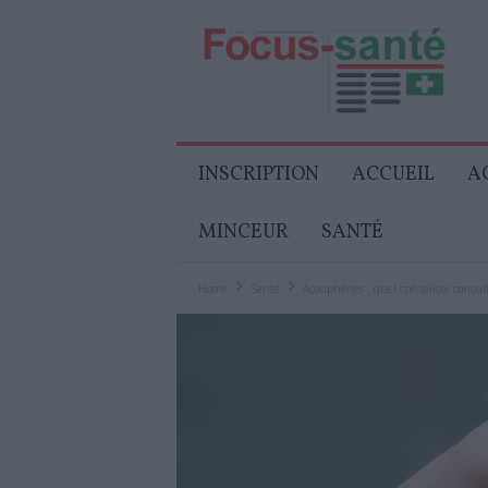
Focus-
Senior
INSCRIPTION
ACCUEIL
A
MINCEUR
SANTÉ
Home
Santé
Acouphènes : quel spécialiste consult