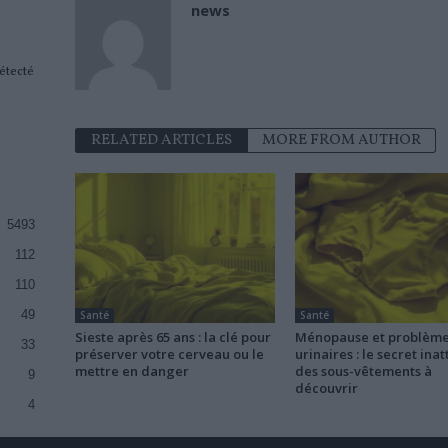
news
étecté
RELATED ARTICLES
MORE FROM AUTHOR
5493
112
110
49
Santé
Santé
Sieste après 65 ans : la clé pour
Ménopause et problèm
33
préserver votre cerveau ou le
urinaires : le secret ina
mettre en danger
des sous-vêtements à
9
découvrir
4