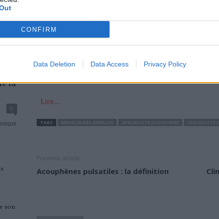
Out
d’acouphènes chroniques, un suivi auditif régulier doit êt
consultations est à définir avec le médecin, selon la gra
CONFIRM
Acouphène : la consultation chez un spécialiste
Data Deletion
Data Access
Privacy Policy
Lorsque les acouphènes sont une des…
ue la
Lire…
0
TAGS
MEDECIN DES OREILLES
SPECIALISTE ACOUPHENE
SPÉCIALISTE 
onique
Previous article
es
Acouphènes pulsatiles : la définition
Cli
de son