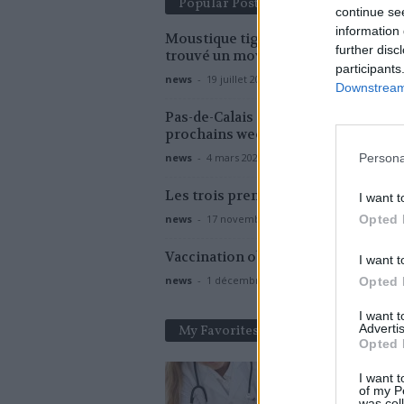
Popular Posts
continue se
information 
Moustique tigre : des scientifiques 
further disc
trouvé un moyen de l’éradiquer
participants
news
-
19 juillet 2019
Downstream 
Pas-de-Calais : confiné pour les troi
prochains week-ends ?
Persona
news
-
4 mars 2021
Les trois premiers mois de grosse
I want t
news
-
17 novembre 2020
Opted 
Vaccination obligatoire en Allemag
I want t
news
-
1 décembre 2021
Opted 
I want 
Advertis
My Favorites
Opted 
I want t
of my P
was col