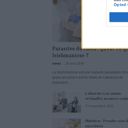
Opted 
Parasites du chien : qu’est-ce q
leishmaniose ?
news
-
20 avril 2018
La leishmaniose est une maladie parasitaire chr
grave qui peut s’avérer fatale en l’absence de
traitement. ...
5 aliments à ne jamais
réchauffer au micro-ond
17 novembre 2022
Nutrition : Prendre soin 
microbiote