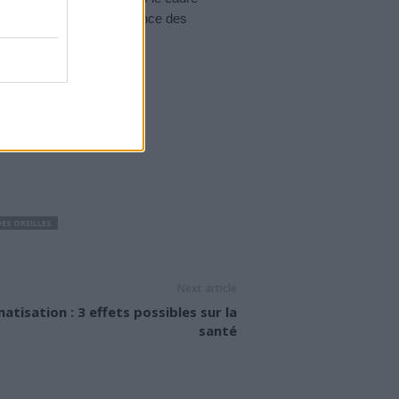
re mis en place. La fréquence des
vité des acouphènes.
DES OREILLES
Next article
matisation : 3 effets possibles sur la
santé