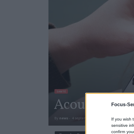
SANTÉ
Acouphènes : 
Focus-Sen
By
news
-
4 septembre 2017
1383
0
If you wish 
sensitive in
confirm you