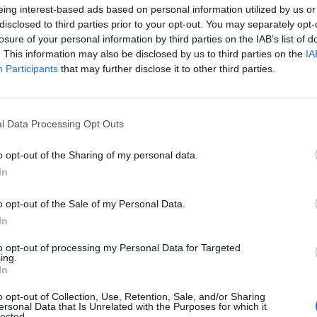
eing interest-based ads based on personal information utilized by us or
disclosed to third parties prior to your opt-out. You may separately opt-
ont
Les acouphènes doivent faire l’objet d’un examen clin
losure of your personal information by third parties on the IAB’s list of
notamment un spécialiste des oreilles et des acouphèn
. This information may also be disclosed by us to third parties on the
IA
symptômes très désagréables, voici la marche à suivre
Participants
that may further disclose it to other third parties.
de bénéficier d’une prise en charge adaptée à votre si
s
Acouphène : la consultation chez le médecin traitant
l Data Processing Opt Outs
Si vous êtes atteint(e) d’acouphènes, vous devez comme
sse
o opt-out of the Sharing of my personal data.
traitant. Celui-ci sera à même de vous orienter vers un ot
In
lorsque les acouphènes perturbent la vie du patient, il pe
psychologue ou un psychiatre. Des séances de sophrolog
ne ?
o opt-out of the Sale of my Personal Data.
peuvent également être conseillées.
In
to opt-out of processing my Personal Data for Targeted
ing.
Acouphène : la consultation chez un ORL
In
o opt-out of Collection, Use, Retention, Sale, and/or Sharing
L’ORL est le mieux placé pour diagnostiquer un acouphène
ersonal Data that Is Unrelated with the Purposes for which it
prise en charge la plus adaptée à votre situation selon l
lected.