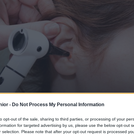
quel spécialiste consu
ior -
Do Not Process My Personal Information
to opt-out of the sale, sharing to third parties, or processing of your per
formation for targeted advertising by us, please use the below opt-out s
r selection. Please note that after your opt-out request is processed y
SHARE
Facebook
Twitter