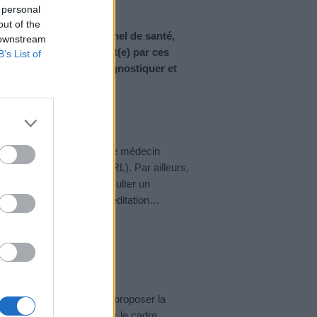
 personal
out of the
ique par un professionnel de santé,
 downstream
es. Si vous êtes atteint(e) par ces
B’s List of
 afin de vous faire diagnostiquer et
tuation.
ncer par en parler à votre médecin
o-rhino-laryngologiste (ORL). Par ailleurs,
ut être nécessaire de consulter un
ie, d’acupuncture, de méditation…
. Il pourra ensuite vous proposer la
’origine du symptôme. Dans le cadre