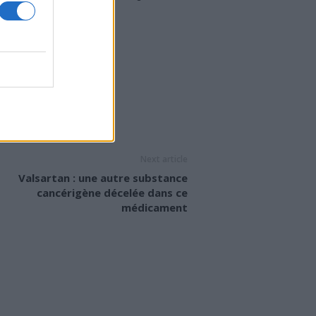
é peuvent aussi varier.
ES
VITILIGO
Next article
Valsartan : une autre substance
cancérigène décelée dans ce
médicament