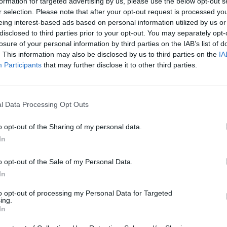
formation for targeted advertising by us, please use the below opt-out s
r selection. Please note that after your opt-out request is processed y
 les
eing interest-based ads based on personal information utilized by us or
Arrêt cardiaque, anémie, vitiligo, carences… L’état de
disclosed to third parties prior to your opt-out. You may separately opt-
santé, voire même déceler de graves maladies.
losure of your personal information by third parties on the IAB’s list of
. This information may also be disclosed by us to third parties on the
IA
La plupart des gens possèdent une forme de demi-lune bl
Participants
that may further disclose it to other third parties.
c’est ce qu’on appelle la “
lunule
”. Elle est beaucoup plus
autres doigts et peut fournir des indices sur la santé d’un
6 :
l Data Processing Opt Outs
L’absence de lunule au pouce peut être un
signe
nécessit
suggère souvent une carence en vitamines, en fer ou un
o opt-out of the Sharing of my personal data.
malnutrition.
In
 loi
Les ongles : un indicateur de s
o opt-out of the Sale of my Personal Data.
In
De nombreuses pathologies peuvent être détectées à par
to opt-out of processing my Personal Data for Targeted
ing.
In
Pour rester en forme, les ongles nécessitent en effet d’êtr
comme les cheveux. Si votre corps est carencé ou mal en