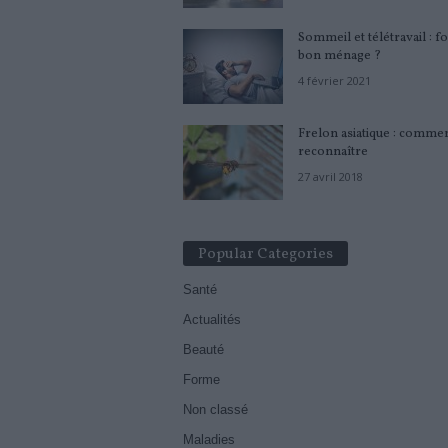
Sommeil et télétravail : fo
bon ménage ?
4 février 2021
Frelon asiatique : commen
reconnaître
27 avril 2018
Popular Categories
Santé
Actualités
Beauté
Forme
Non classé
Maladies