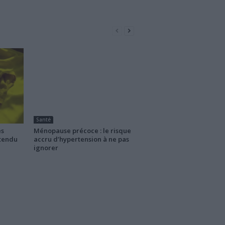
Santé
es
Ménopause précoce : le risque
ttendu
accru d’hypertension à ne pas
ignorer