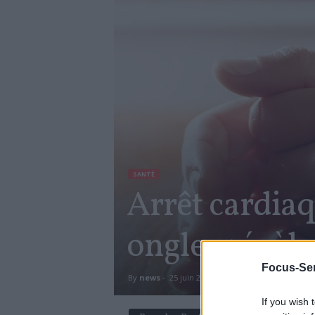
SANTÉ
Arrêt cardiaq
ongles révèle
Focus-Sen
By
news
-
25 juin 2019
1621
0
If you wish 