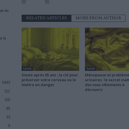
nt-ils
RELATED ARTICLES
MORE FROM AUTHOR
t le
Santé
Santé
Sieste après 65 ans : la clé pour
Ménopause et problèm
préserver votre cerveau ou le
urinaires : le secret ina
5493
mettre en danger
des sous-vêtements à
découvrir
112
110
49
33
9