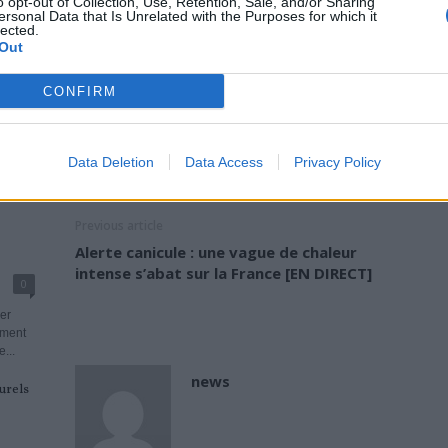
o opt-out of Collection, Use, Retention, Sale, and/or Sharing
forme, de texture ou de couleur. Leur qualité et leur duret
ersonal Data that Is Unrelated with the Purposes for which it
lected.
Out
Les personnes sans lunule sur leurs ongles, peuvent…
CONFIRM
Lire…
TAGS
ANÉMIE
MALADIES
ONGLES
SIGNES
TROUBLES CARDIAQU
Data Deletion
Data Access
Privacy Policy
Previous article
Alerte canicule : une vague de chaleur
intense s’abat sur la France [EN DIRECT]
0
per
oment
...
news
urels