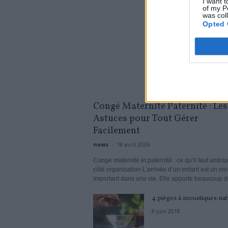
I want t
of my P
was col
Opted 
Congé Maternité Paternité : Les
Astuces pour Tout Gérer
Facilement
news
-
18 avril 2026
Congé maternité et paternité : ce qu’il faut antici
côté organisation L’arrivée d’un enfant est un m
important dans une vie. Elle apporte beaucoup de
4 pièges à moustiques nat
8 juin 2018