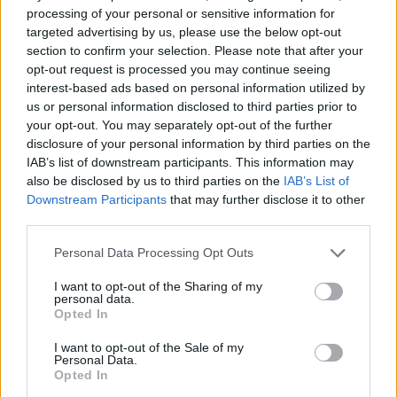
gauche ?
processing of your personal or sensitive information for
targeted advertising by us, please use the below opt-out
section to confirm your selection. Please note that after your
opt-out request is processed you may continue seeing
interest-based ads based on personal information utilized by
us or personal information disclosed to third parties prior to
your opt-out. You may separately opt-out of the further
disclosure of your personal information by third parties on the
news
IAB’s list of downstream participants. This information may
also be disclosed by us to third parties on the
IAB’s List of
Downstream Participants
that may further disclose it to other
RELATED ARTICLES
MORE FROM AUTHOR
third parties.
Personal Data Processing Opt Outs
I want to opt-out of the Sharing of my
personal data.
Opted In
Santé
Santé
Santé
Sieste après 65 ans : la
Ménopause et
Ménopause précoce : le
clé pour préserver votre
problèmes urinaires : le
risque accru
I want to opt-out of the Sale of my
cerveau ou le mettre en
secret inattendu des
d’hypertension à ne pas
Personal Data.
danger
sous-vêtements à
ignorer
Opted In
découvrir