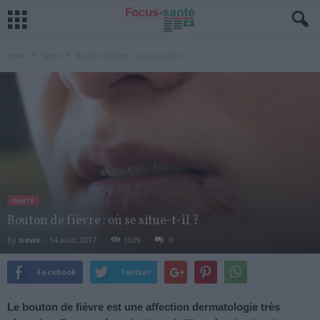
Home
Santé
Bouton de fièvre : où se situe-t-il ?
SANTÉ
Bouton de fièvre : où se situe-t-il ?
By
news
-
14 août 2017
1639
0
Facebook
Twitter
Le bouton de fièvre est une affection dermatologie très