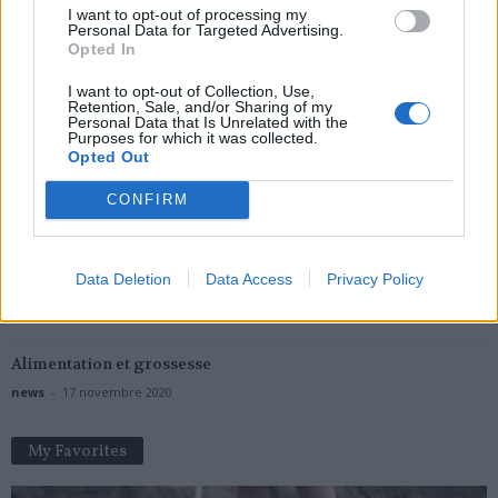
I want to opt-out of processing my
Personal Data for Targeted Advertising.
Opted In
Popular Posts
I want to opt-out of Collection, Use,
Retention, Sale, and/or Sharing of my
Nouveau rappel de 64 lots de Valsartan annonce l’Agence du
Personal Data that Is Unrelated with the
médicament
Purposes for which it was collected.
Opted Out
news
-
24 décembre 2018
CONFIRM
Urine : les couleurs qui doivent vous alerter
news
-
7 décembre 2020
Data Deletion
Data Access
Privacy Policy
Viagra : une protection contre la maladie d’Alzheimer ?
news
-
8 décembre 2021
Alimentation et grossesse
news
-
17 novembre 2020
My Favorites