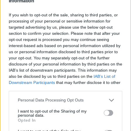
Information
If you wish to opt-out of the sale, sharing to third parties, or
Santé
Santé
Santé
processing of your personal or sensitive information for
Sieste après 65 ans : la
Ménopause et
Ménopause précoce : le
targeted advertising by us, please use the below opt-out
clé pour préserver votre
problèmes urinaires : le
risque accru
cerveau ou le mettre en
secret inattendu des
d’hypertension à ne pas
section to confirm your selection. Please note that after your
danger
sous-vêtements à
ignorer
découvrir
opt-out request is processed you may continue seeing
interest-based ads based on personal information utilized by
us or personal information disclosed to third parties prior to
your opt-out. You may separately opt-out of the further
disclosure of your personal information by third parties on the
Popular Posts
IAB’s list of downstream participants. This information may
Hammam, sauna : quels sont les risques pour la santé ?
also be disclosed by us to third parties on the
IAB’s List of
Downstream Participants
that may further disclose it to other
news
-
25 décembre 2018
third parties.
Les enfants consomment plus d’écrans depuis la crise
Personal Data Processing Opt Outs
news
-
7 février 2022
I want to opt-out of the Sharing of my
personal data.
6 choses à ne pas faire quand on a mal au dos
Opted In
news
-
2 octobre 2018