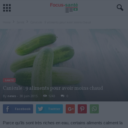
Home
Santé
Canicule : 9 aliments pour avoir moins chaud
SANTÉ
Canicule : 9 aliments pour avoir moins chaud
By
news
-
30 juin 2015
1243
0
Facebook
Twitter
Parce qu’ils sont très riches en eau, certains aliments calment la