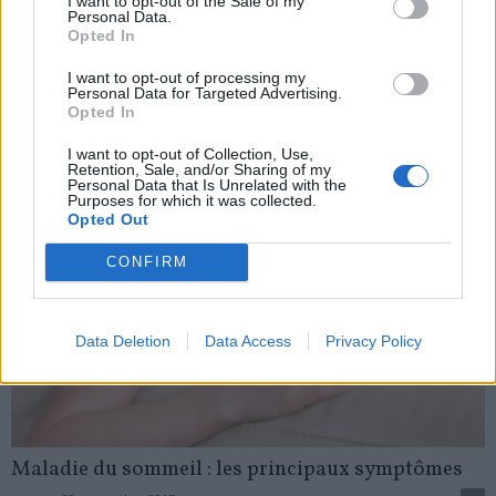
I want to opt-out of the Sale of my
Personal Data.
Mucoviscidose : deux traitements sont enfin remboursés
Opted In
news
-
1 juillet 2021
I want to opt-out of processing my
Personal Data for Targeted Advertising.
My Favorites
Opted In
I want to opt-out of Collection, Use,
Retention, Sale, and/or Sharing of my
Personal Data that Is Unrelated with the
Purposes for which it was collected.
Opted Out
CONFIRM
Data Deletion
Data Access
Privacy Policy
Maladie du sommeil : les principaux symptômes