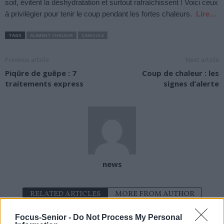
soif, évitent la déshydratation et surtout rafraîchissent ! Voici ceux
à privilégier pour tenir le coup pendant les fortes chaleurs.
Lire…
TAGS
ALIMENT CHALEUR
CANICULE
Previous article
Next article
Piqûre de guêpe : 7
Coup de chaleur : les
traitements express
signes d’alerte
news
RELATED ARTICLES
MORE FROM AUTHOR
Focus-Senior -
Do Not Process My Personal