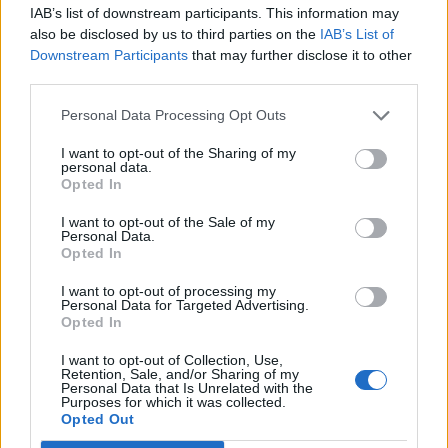
Santé
Santé
Santé
IAB’s list of downstream participants. This information may
Sieste après 65 ans : la
Ménopause et
Ménopause précoce : le
also be disclosed by us to third parties on the
IAB’s List of
clé pour préserver votre
problèmes urinaires : le
risque accru
cerveau ou le mettre en
secret inattendu des
d’hypertension à ne pas
Downstream Participants
that may further disclose it to other
danger
sous-vêtements à
ignorer
découvrir
third parties.
Personal Data Processing Opt Outs
I want to opt-out of the Sharing of my
Popular Posts
personal data.
Opted In
Diarrhée chez le chien : quand consulter un vétérinaire ?
I want to opt-out of the Sale of my
news
-
27 décembre 2017
Personal Data.
Opted In
Brûlures d’estomac : 5 aliments à éviter
I want to opt-out of processing my
news
-
16 janvier 2023
Personal Data for Targeted Advertising.
Opted In
Ménopause : la psychose méconnue qui menace votre santé
mentale
I want to opt-out of Collection, Use,
Retention, Sale, and/or Sharing of my
news
-
28 avril 2026
Personal Data that Is Unrelated with the
Purposes for which it was collected.
Opted Out
Ces astuces pour avoir un ventre plat