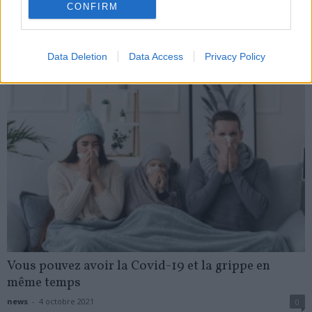
news
-
22 novembre 2022
CONFIRM
My Favorites
Data Deletion
Data Access
Privacy Policy
Vous pouvez avoir la Covid-19 et la grippe en
même temps
news
-
4 octobre 2021
0