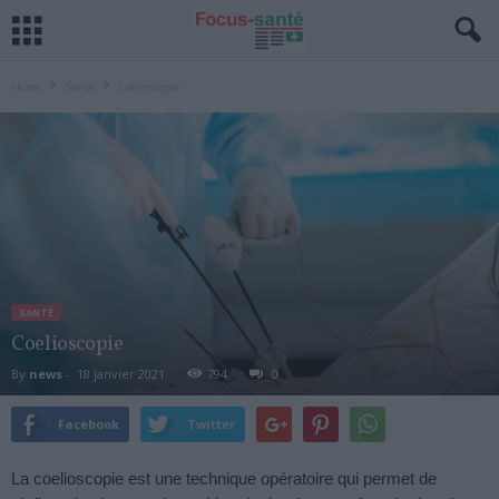
Home
Santé
Coelioscopie
SANTÉ
Coelioscopie
By
news
-
18 janvier 2021
794
0
Facebook
Twitter
La coelioscopie est une technique opératoire qui permet de