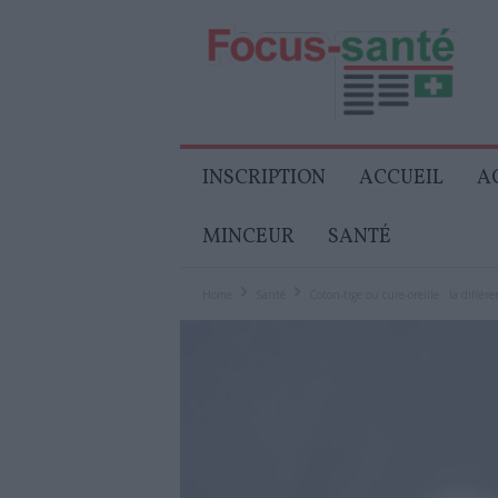
Focus-
Senior
INSCRIPTION
ACCUEIL
A
MINCEUR
SANTÉ
Home
Santé
Coton-tige ou cure-oreille : la différe