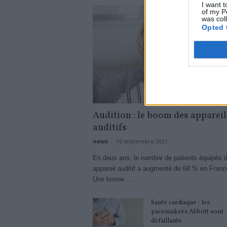
I want t
of my P
was col
Opted 
Audition : le boom des appareil
auditifs
news
-
16 septembre 2021
En deux ans, le nombre de patients équipés d
appareil auditif a augmenté de 68 % en Franc
Une bonne ...
Santé cardiaque : les
pacemakers Abbott sont
défaillants