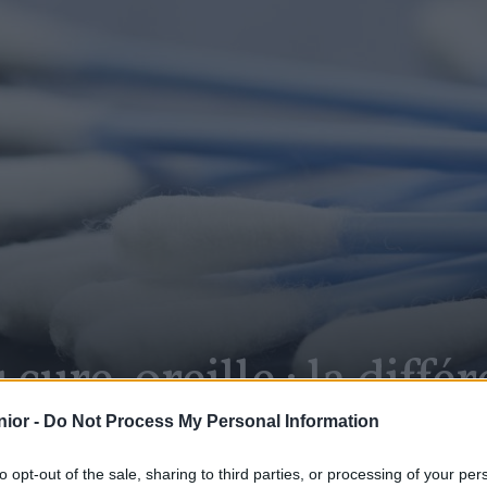
cure-oreille : la diffé
ior -
Do Not Process My Personal Information
to opt-out of the sale, sharing to third parties, or processing of your per
SHARE
Facebook
Twitter