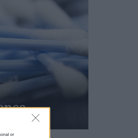
rence
sonal or