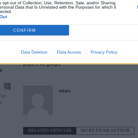
o opt-out of Collection, Use, Retention, Sale, and/or Sharing
cérumen qui est de protéger l’appareil auditif. Nombre d’ent
ersonal Data that Is Unrelated with the Purposes for which it
lected.
oreille 1 à 2 fois par semaine seulement….
Lire…
Out
TAGS
COTON TIGE ALTERNATIVE
COTON TIGE INTERDIT
CURE OREIL
CONFIRM
Previous article
Data Deletion
Data Access
Privacy Policy
Gil Alma : l’acteur défiguré par une
Br
piqûre de guêpe
s
0
news
’un
e.
RELATED ARTICLES
MORE FROM AUTHOR