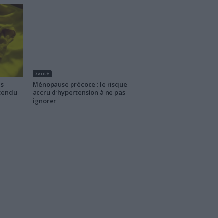
Santé
es
Ménopause précoce : le risque
ttendu
accru d’hypertension à ne pas
ignorer