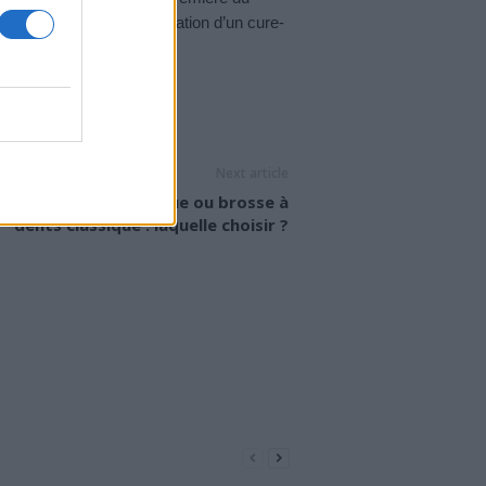
re eux conseillent l’utilisation d’un cure-
LE
Next article
osse à dents électrique ou brosse à
dents classique : laquelle choisir ?