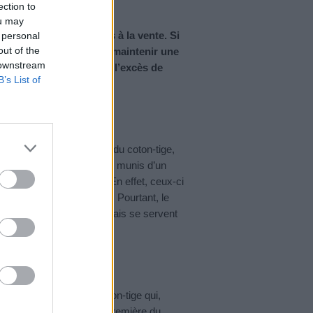
ection to
ou may
ront purement interdits à la vente. Si
 personal
out of the
as moins très utile pour maintenir une
 downstream
 solutions pour enlever l’excès de
B’s List of
iction formelle de la vente du coton-tige,
020, tous les cotons-tiges munis d’un
yons des supermarchés. En effet, ceux-ci
 et des mers, notamment. Pourtant, le
ins. La majorité des Français se servent
rs conduits auditifs.
n usage excessif du coton-tige qui,
 part, altérer la fonction première du