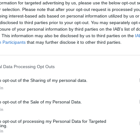
formation for targeted advertising by us, please use the below opt-out s
r selection. Please note that after your opt-out request is processed y
aux
En 2020, les cotons-tiges avec un tube de plastique se
eing interest-based ads based on personal information utilized by us or
disclosed to third parties prior to your opt-out. You may separately opt-
ce petit objet s’avère très polluant, il n’en demeure p
losure of your personal information by third parties on the IAB’s list of
bonne audition. Mais rassurez-vous, il existe d’autres
. This information may also be disclosed by us to third parties on the
IA
cérumen. Le cure-oreille est l’une d’entre elles.
Participants
that may further disclose it to other third parties.
..
Vers une fin du coton-tige
l Data Processing Opt Outs
La loi pour la reconquête de la biodiversité prévoit l’interd
 du
du moins sous sa forme actuelle. A partir du 1er janvier 2
o opt-out of the Sharing of my personal data.
tube en plastique non biodégradable disparaîtront des ra
In
sont responsables d’une importante pollution des rivières
coton-tige fait partie des indispensables des salles de ba
e en
o opt-out of the Sale of my Personal Data.
quotidiennement de ces bâtonnets ouatés pour nettoyer leu
In
Le cure-oreille, une alternative à découvrir
to opt-out of processing my Personal Data for Targeted
ing.
In
Les oto-rhino-laryngologues n’ont de cesse de dénoncer u
d’une part, peut abîmer les structures auditives et, d’autre