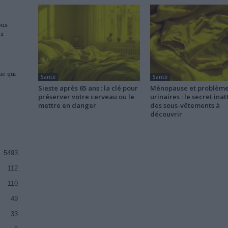
ous
ma
me qui
Santé
Santé
Sieste après 65 ans : la clé pour
Ménopause et problèm
préserver votre cerveau ou le
urinaires : le secret ina
mettre en danger
des sous-vêtements à
découvrir
5493
112
110
49
33