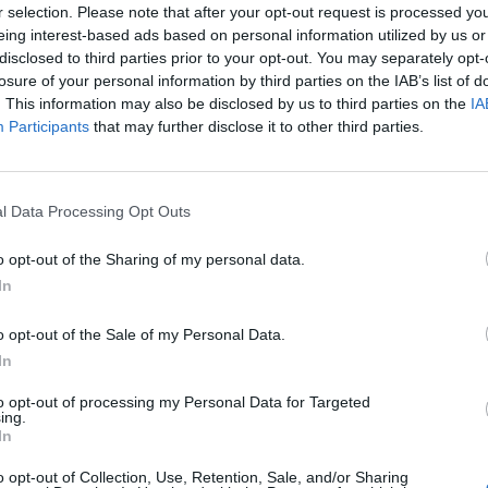
r selection. Please note that after your opt-out request is processed y
eing interest-based ads based on personal information utilized by us or
avail
Pour éviter que les variants brésilien, sud-africain et ind
disclosed to third parties prior to your opt-out. You may separately opt-
s
l’Etat ferme ses frontières à 5 pays. Le contrôle de l’au
losure of your personal information by third parties on the IAB’s list of
. This information may also be disclosed by us to third parties on the
IA
très salées en cas de non-respect. Le ministre de l’Intéri
Participants
that may further disclose it to other third parties.
Sas sanitaire pour 5 pays
l Data Processing Opt Outs
Dès samedi 24 avril, un sas sanitaire sera mis en place
cinq pays. Ce sont le Brésil, le Chili, l’Inde, l’Argentine e
o opt-out of the Sharing of my personal data.
la situation sanitaire, nous avons décidé de prendre des
In
Lire…
o opt-out of the Sale of my Personal Data.
e !
In
TAGS
LASANTEAUQUOTIDIEN
to opt-out of processing my Personal Data for Targeted
ing.
In
Previous article
o opt-out of Collection, Use, Retention, Sale, and/or Sharing
Qu’est-ce qui se passe avec le vaccin