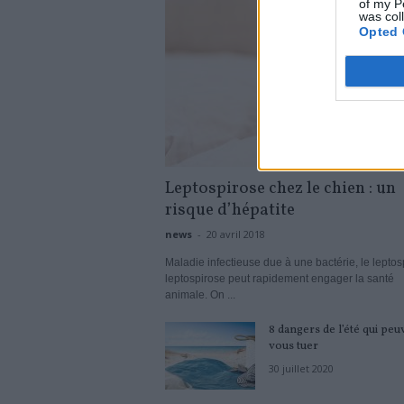
of my P
was col
Opted 
Leptospirose chez le chien : un
risque d’hépatite
news
-
20 avril 2018
Maladie infectieuse due à une bactérie, le leptosp
leptospirose peut rapidement engager la santé
animale. On ...
8 dangers de l’été qui peu
vous tuer
30 juillet 2020