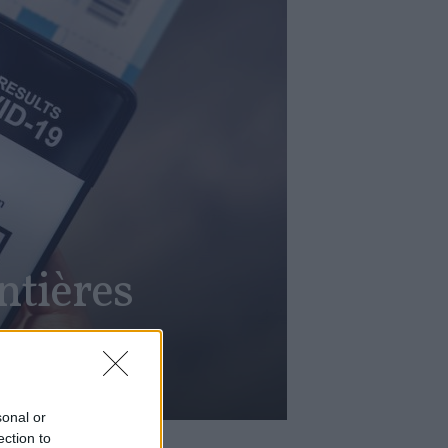
ntières
sonal or
ection to