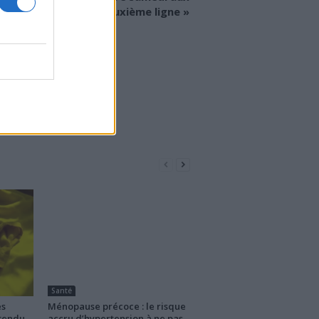
métiers de la « deuxième ligne »
Santé
es
Ménopause précoce : le risque
ttendu
accru d’hypertension à ne pas