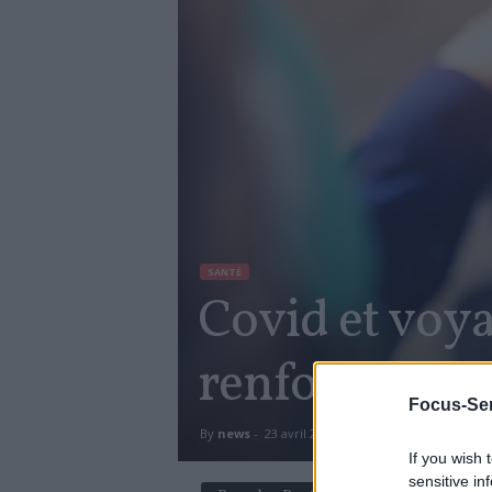
SANTÉ
Covid et voya
renforcé
Focus-Sen
By
news
-
23 avril 2021
613
0
If you wish 
sensitive in