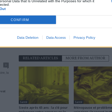
ersonal Data that Is Unrelated with the Purposes for which it
AstraZenaca ?
lected.
Out
CONFIRM
news
Data Deletion
Data Access
Privacy Policy
RELATED ARTICLES
MORE FROM AUTHOR
0
ire, la
vent
Santé
Santé
Sieste après 65 ans : la clé pour
Ménopause et problèm
préserver votre cerveau ou le
urinaires : le secret ina