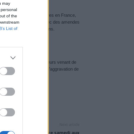
ou may
 personal
ien ne deviennent majoritaires en France,
out of the
to-confinement se durcit avec des amendes
 downstream
B’s List of
eur donne plus de précisions.
 en France pour les voyageurs venant de
t l’Afrique du Sud. «Face à l’aggravation de
 mesures plus
Next article
Vaccination : ouverture samedi aux