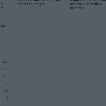
que
mettre en danger
des sous-vêtements à
it...
découvrir
t-on
5493
112
110
49
33
9
4