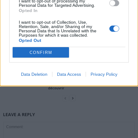
I want to opt-out of processing my
Personal Data for Targeted Advertising.
news
Opted In
I want to opt-out of Collection, Use,
Retention, Sale, and/or Sharing of my
RELATED ARTICLES
MORE FROM AUTHOR
Personal Data that Is Unrelated with the
Purposes for which it was collected.
Opted Out
CONFIRM
Santé
Santé
Santé
Sieste après 65 ans : la
Ménopause et
Ménopause précoce : le
Data Deletion
Data Access
Privacy Policy
clé pour préserver votre
problèmes urinaires : le
risque accru
cerveau ou le mettre en
secret inattendu des
d’hypertension à ne pas
danger
sous-vêtements à
ignorer
découvrir
LEAVE A REPLY