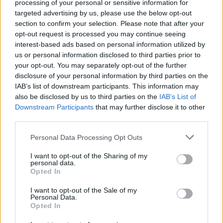
processing of your personal or sensitive information for
Attention toutefois si vous prenez des anticoagulants ou des
targeted advertising by us, please use the below opt-out
section to confirm your selection. Please note that after your
antiviraux, si vous avez des troubles de la coagulation, ou si vous
opt-out request is processed you may continue seeing
êtes enceinte ou allaitante. La prudence est de mise durant ces
interest-based ads based on personal information utilized by
périodes.
us or personal information disclosed to third parties prior to
your opt-out. You may separately opt-out of the further
Notre experte :
Carole Minker, docteure en pharmacie et en
disclosure of your personal information by third parties on the
pharmacognosie, auteure du
Guide des plantes sauvages
.
IAB’s list of downstream participants. This information may
also be disclosed by us to third parties on the
IAB’s List of
Downstream Participants
that may further disclose it to other
Previous article
Next article
third parties.
Vivez heureux après 80 ans
Stop aux 10 000 pas après
Personal Data Processing Opt Outs
: découvrez les clés
60 ans : la vérité révélée
insoupçonnées du bonheur
I want to opt-out of the Sharing of my
durable
personal data.
Opted In
I want to opt-out of the Sale of my
Personal Data.
Opted In