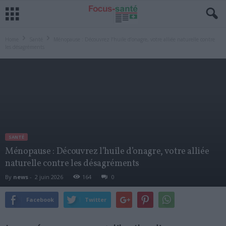
Home
Santé
Ménopause : Découvrez l’huile d’onagre, votre alliée naturelle contre
les désagréments
SANTÉ
Ménopause : Découvrez l’huile d’onagre, votre alliée
naturelle contre les désagréments
By
news
-
2 juin 2026
164
0
Facebook
Twitter