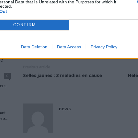
ersonal Data that Is Unrelated with the Purposes for which it
A savoir :
« Une gencive saine a l’aspect d’une peau d’oran
lected.
c’est qu’elle cache une…
Out
CONFIRM
Lire…
TAGS
CARIES
DENTS
DÉTARTRAGE
DETARTRAGE DENTAIRE
DÉT
TARTRE DENTAIRE
TARTRE DENTS
TARTRE MALADIES
Data Deletion
Data Access
Privacy Policy
se
Previous article
Selles jaunes : 3 maladies en cause
Hélè
0
yens
news
iant
en...