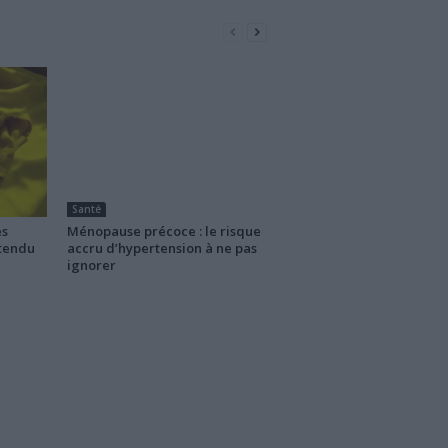
Santé
es
Ménopause précoce : le risque
ttendu
accru d’hypertension à ne pas
ignorer