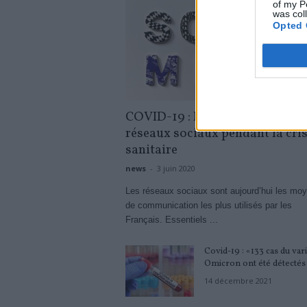
of my P
was col
Opted 
COVID-19 : L’utilisation des
réseaux sociaux pendant la cri
sanitaire
news
-
3 juin 2020
Les réseaux sociaux sont aujourd’hui les mo
de communication les plus utilisés par les
Français. Essentiels ...
Covid-19 : «133 cas du var
Omicron ont été détectés 
14 décembre 2021