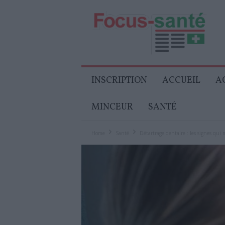
Focus-
Senior
INSCRIPTION
ACCUEIL
A
MINCEUR
SANTÉ
Home
Santé
Détartrage dentaire : les signes qui m