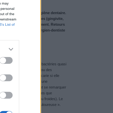
ou may
 personal
uence d’une mauvaise hygiène dentaire.
out of the
ses maladies parodontales (gingivite,
 downstream
st pas nettoyé régulièrement. Retours
B’s List of
ristophe Lequart, chirurgien-dentiste
fine pellicule remplie de bactéries quasi
réée à partir de la salive ou des
gingivales, telle que la carie si elle
ptômes est l’apparition d’une
cives inflammées peuvent se remarquer
araissent alors plus grandes que
 températures
(chaudes ou froides). Le
nc inflammée est très douloureuse ».