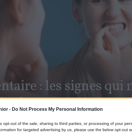
ntaire : les signes qui
ire !
ior -
Do Not Process My Personal Information
to opt-out of the sale, sharing to third parties, or processing of your per
formation for targeted advertising by us, please use the below opt-out s
SHARE
Facebook
Twitter