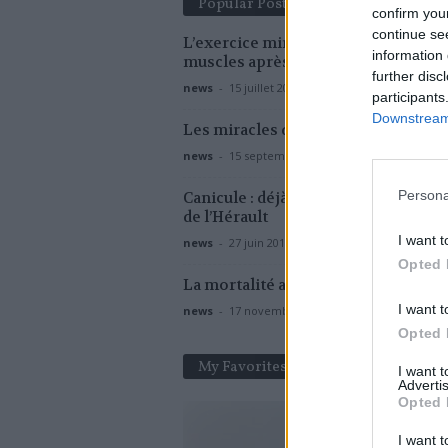
Popular Posts
confirm you
continue se
L’exercice miracle pour garder vos
information 
muscles après 65 ans
further disc
news
-
15 juillet 2026
participants
Downstream 
Les miracles de l’oignon
news
-
15 septembre 2022
Persona
Canicule : déjà trois morts sur les p
de l’Hérault
I want t
news
-
27 juin 2019
Opted 
La mortalité autour de la naissance
I want t
news
-
17 novembre 2020
Opted 
My Favorites
I want 
Advertis
Opted 
I want t