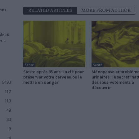
ions
RELATED ARTICLES
MORE FROM AUTHOR
de 16
e...
Santé
Santé
Sieste après 65 ans : la clé pour
Ménopause et problèm
préserver votre cerveau ou le
urinaires : le secret ina
mettre en danger
des sous-vêtements à
5493
découvrir
112
110
49
33
9
4