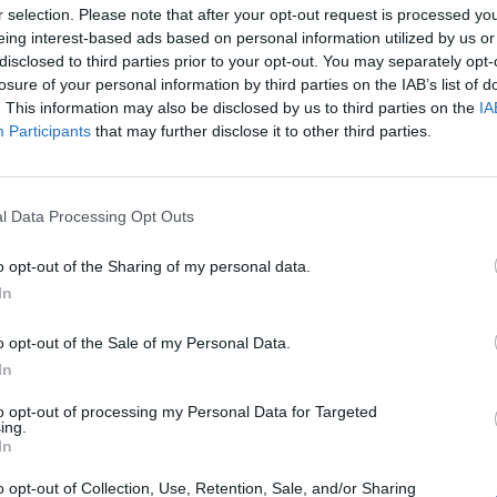
r selection. Please note that after your opt-out request is processed y
eing interest-based ads based on personal information utilized by us or
La constitution du tartre est très souvent la conséq
disclosed to third parties prior to your opt-out. You may separately opt-
Déposé à la surface des dents, il peut entrainer diver
losure of your personal information by third parties on the IAB’s list of
carie, parodontite, déchaussement des dents) s’il n’e
. This information may also be disclosed by us to third parties on the
IA
Participants
that may further disclose it to other third parties.
sur les signes d’un détartrage imminent avec le Dr Ch
libéral et porte-parole de l’UFSBD.
Des gencives rétractées
l Data Processing Opt Outs
lages
o opt-out of the Sharing of my personal data.
La plaque dentaire ou plus communément le tartre est une 
In
invisibles qui se déposent sur les dents et les gencives. C
aliments, cette plaque peut être responsable de pathologies 
o opt-out of the Sale of my Personal Data.
n’est pas éliminée par le brossage. Un des premiers sym
In
inflammation au niveau des tissus gingivaux
. Des gen
lorsque ces dernières paraissent rétractées. Les dents p
to opt-out of processing my Personal Data for Targeted
ing.
d’habitude. La gencive est aussi
« hypersensible » aux
In
Dr Christophe Lequart ajoute qu’une « gencive gonflée do
o opt-out of Collection, Use, Retention, Sale, and/or Sharing