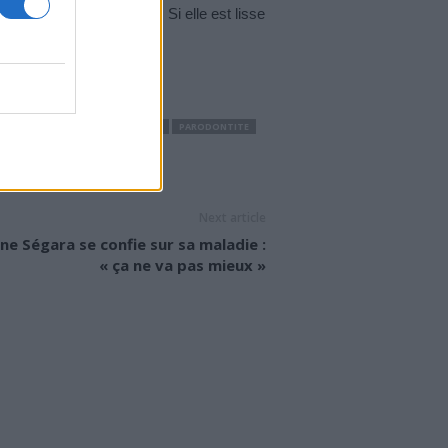
ge. Elle n’est pas lisse. Si elle est lisse
ARTRAGE DES DENTS
GINGIVITE
PARODONTITE
Next article
ne Ségara se confie sur sa maladie :
« ça ne va pas mieux »