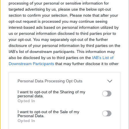
processing of your personal or sensitive information for
targeted advertising by us, please use the below opt-out
Les limites de la colocation
section to confirm your selection. Please note that after your
opt-out request is processed you may continue seeing
Malgré ses nombreux avantages, la colocation demande des
interest-based ads based on personal information utilized by
concessions et peut entraîner des conflits liés aux rythmes de vie
us or personal information disclosed to third parties prior to
ou à l’intimité. Lorsque la perte d’autonomie devient trop
your opt-out. You may separately opt-out of the further
importante, cette formule montre ses limites. La charge pour les
disclosure of your personal information by third parties on the
autres locataires peut devenir trop lourde, obligeant à envisager
IAB’s list of downstream participants. This information may
also be disclosed by us to third parties on the
IAB’s List of
une orientation vers un établissement médicalisé. Là, des soins
Downstream Participants
that may further disclose it to other
adaptés et une prise en charge globale garantissent la sécurité et
third parties.
le confort nécessaires.
Personal Data Processing Opt Outs
Previous article
Next article
I want to opt-out of the Sharing of my
personal data.
Faut-il vraiment arrêter le
Cheveux fins après 40 ans :
Opted In
pain après 50 ans pour
découvrez les astuces
rester en forme
naturelles pour les épaissir
I want to opt-out of the Sale of my
Personal Data.
Opted In