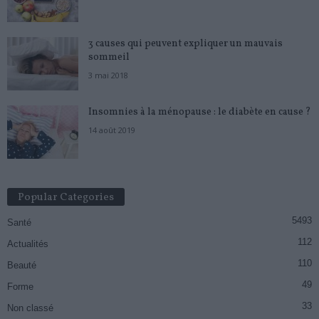
3 causes qui peuvent expliquer un mauvais
sommeil
3 mai 2018
Insomnies à la ménopause : le diabète en cause ?
14 août 2019
Popular Categories
5493
Santé
112
Actualités
110
Beauté
49
Forme
33
Non classé