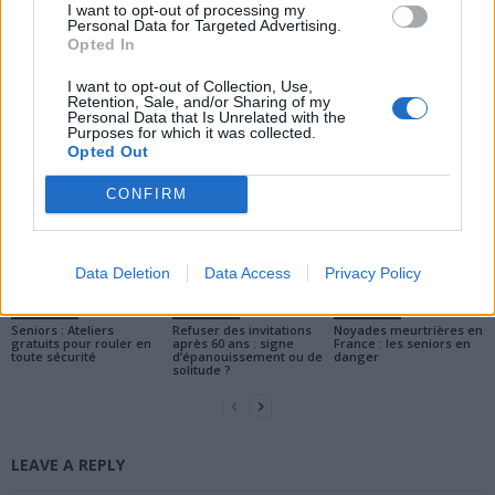
I want to opt-out of processing my
Personal Data for Targeted Advertising.
Opted In
I want to opt-out of Collection, Use,
Retention, Sale, and/or Sharing of my
news
Personal Data that Is Unrelated with the
Purposes for which it was collected.
Opted Out
RELATED ARTICLES
MORE FROM AUTHOR
CONFIRM
Data Deletion
Data Access
Privacy Policy
Actualités
Actualités
Actualités
Seniors : Ateliers
Refuser des invitations
Noyades meurtrières en
gratuits pour rouler en
après 60 ans : signe
France : les seniors en
toute sécurité
d’épanouissement ou de
danger
solitude ?
LEAVE A REPLY