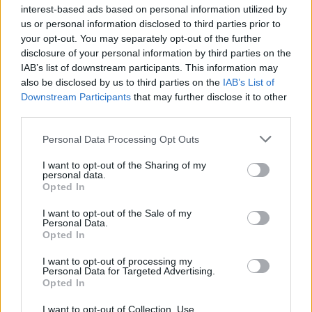
interest-based ads based on personal information utilized by
news
us or personal information disclosed to third parties prior to
your opt-out. You may separately opt-out of the further
disclosure of your personal information by third parties on the
RELATED ARTICLES
MORE FROM AUTHOR
IAB’s list of downstream participants. This information may
also be disclosed by us to third parties on the
IAB’s List of
Downstream Participants
that may further disclose it to other
third parties.
Personal Data Processing Opt Outs
Santé
Santé
Santé
Sieste après 65 ans : la
Ménopause et
Ménopause précoce : le
clé pour préserver votre
problèmes urinaires : le
risque accru
I want to opt-out of the Sharing of my
cerveau ou le mettre en
secret inattendu des
d’hypertension à ne pas
personal data.
danger
sous-vêtements à
ignorer
Opted In
découvrir
I want to opt-out of the Sale of my
Personal Data.
Opted In
Popular Posts
I want to opt-out of processing my
Personal Data for Targeted Advertising.
Grossesse : les vaccins à ARN messager sont sûrs
Opted In
news
-
20 janvier 2022
I want to opt-out of Collection, Use,