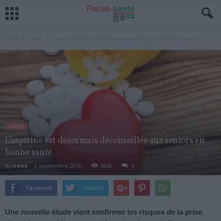
Home
Santé
L’aspirine est désormais déconseillée aux seniors en bonne santé
SANTÉ
L’aspirine est désormais déconseillée aux seniors en
bonne santé
By
news
-
3 septembre 2019
1830
0
Facebook
Twitter
Une nouvelle étude vient confirmer les risques de la prise