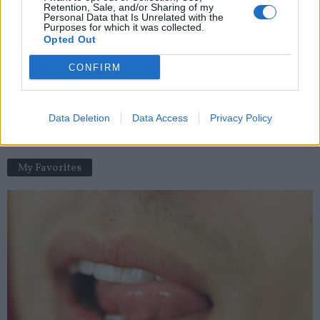
Retention, Sale, and/or Sharing of my
Le prix à l’unité du vaccin anti-Covid révélé par erreur
Personal Data that Is Unrelated with the
Purposes for which it was collected.
news
-
22 décembre 2020
Opted Out
Don du sang : 1 heure de son temps pour sauver 3 vies
CONFIRM
news
-
1 septembre 2020
3 conseils pour bien se réveiller le matin
Data Deletion
Data Access
Privacy Policy
news
-
16 septembre 2017
My Favorites