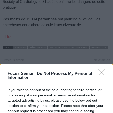
Society of Cardiology le 31 août, confirme les dangers de cette
pratique.
Pas moins de
19 114 personnes
ont participé à l’étude. Les
chercheurs ont d’abord calculé leurs niveaux de…
Lire…
TAGS
ASPIRINE
HÉMORRAGIE
MALADIES CARDIOVASCULAIRES
PRÉVENTION
Previous article
Next article
Benjamin Castaldi revient
Anticoagulants : ces
sur son grave accident de
pratiques vous mettent
Focus-Senior -
Do Not Process My Personal
plongée
en grand danger !
Information
If you wish to opt-out of the sale, sharing to third parties, or
processing of your personal or sensitive information for
targeted advertising by us, please use the below opt-out
section to confirm your selection. Please note that after your
opt-out request is processed you may continue seeing