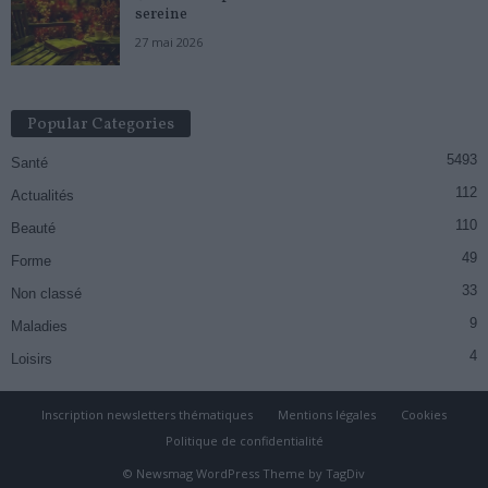
sereine
27 mai 2026
Popular Categories
5493
Santé
112
Actualités
110
Beauté
49
Forme
33
Non classé
9
Maladies
4
Loisirs
Inscription newsletters thématiques
Mentions légales
Cookies
Politique de confidentialité
© Newsmag WordPress Theme by TagDiv