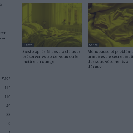
la
iter
ver
Santé
Santé
Sieste après 65 ans : la clé pour
Ménopause et problèm
préserver votre cerveau ou le
urinaires : le secret ina
mettre en danger
des sous-vêtements à
découvrir
5493
112
110
49
33
9
4