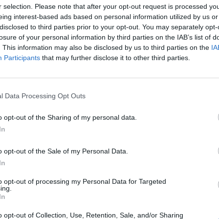
r selection. Please note that after your opt-out request is processed y
eing interest-based ads based on personal information utilized by us or
La malaria, plus communément appelée « paludisme », 
disclosed to third parties prior to your opt-out. You may separately opt-
pouvant avoir d’importantes répercussions sur la santé
losure of your personal information by third parties on the IAB’s list of
symptômes les plus caractéristiques ?
. This information may also be disclosed by us to third parties on the
IA
e
Participants
that may further disclose it to other third parties.
Malaria : les signes cliniques
Généralement, les premières manifestations de la maladie
l Data Processing Opt Outs
 4e
contamination, c’est-à-dire après la piqûre par un mousti
parasites responsables de la malaria. Dans sa première p
o opt-out of the Sharing of my personal data.
symptômes comparables à ceux d’une grippe : fièvre élevée
In
céphalées, douleurs musculaires, troubles gastro-intest
aches
Mais à la différence d’une simple infection virale, la fièvre
o opt-out of the Sale of my Personal Data.
présenter un caractère cyclique. Après plusieurs jours de
In
subitement pendant plusieurs heures avant de remonter. 
to opt-out of processing my Personal Data for Targeted
attaques successives des globules rouges par le parasite
ing.
In
Malaria : le traitement
o opt-out of Collection, Use, Retention, Sale, and/or Sharing