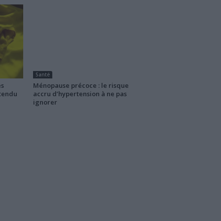
Santé
es
Ménopause précoce : le risque
ttendu
accru d’hypertension à ne pas
ignorer