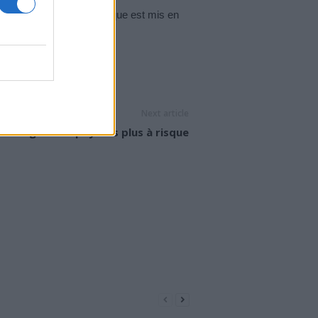
 un traitement antipaludique est mis en
Next article
Dengue : les pays les plus à risque