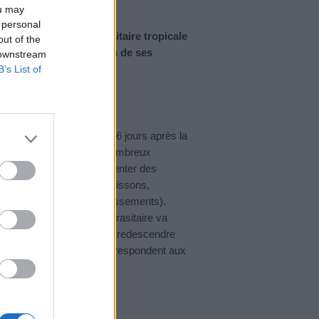
ou may
 personal
est une maladie parasitaire tropicale
out of the
. La fièvre est-elle l’un de ses
 downstream
B’s List of
 se déclarent entre 7 à 16 jours après la
que infecté par l’un des nombreux
hase, la malaria va présenter des
 d’apparition brutale, frissons,
inaux (nausées et/ou vomissements).
 générée par l’affection parasitaire va
 fièvre, la température va redescendre
Ces différents cycles correspondent aux
.